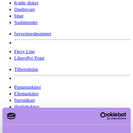
Kjølte disker
Dagligvare
Isbar
Sushimonter
Serveringsløsninger
Flexy Line
LiberoPro Point
Tilberedning
Pastamaskiner
Eltemaskiner
Stavmikser
Hurtighakker
Kjøtt prepping
Grønnsakskutter
Skrellemaskin
Vakuumpakker