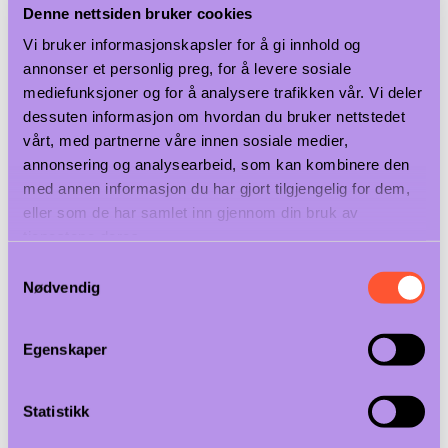
Denne nettsiden bruker cookies
Popcorn & Sukkerspinn
Røyking
Vi bruker informasjonskapsler for å gi innhold og
Mikrobølgeovn
annonser et personlig preg, for å levere sosiale
mediefunksjoner og for å analysere trafikken vår. Vi deler
Varmeholding
dessuten informasjon om hvordan du bruker nettstedet
vårt, med partnerne våre innen sosiale medier,
Bankettvogner
annonsering og analysearbeid, som kan kombinere den
Varmelamper Pendel
med annen informasjon du har gjort tilgjengelig for dem,
Varmelamper Bord
eller som de har samlet inn gjennom din bruk av
Varmelister
tjenestene deres.
Varmeplater
Samtykkevalg
Varmeskap
Nødvendig
Drop-in Varme
Diverse Varmeholding
Egenskaper
Bar & Kaffe
Statistikk
Kaffemaskiner
Bartending