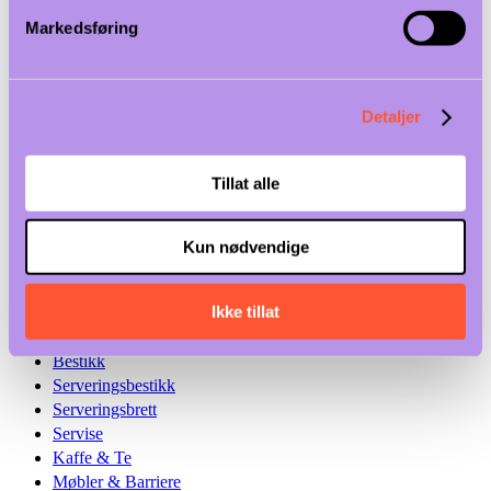
Tilbehør Bar
Markedsføring
Kaffebar utstyr
Varme drikker
Slush & Milkshake
Juice & Blendere
Detaljer
Iskrem & Isbiter
Vinåpner & Helletut
Vinkjølere
Tillat alle
Presentasjon & Servering
Kun nødvendige
Utlevering & Selvbetjening
Ikke tillat
Buffé Presentasjon
Serveringsutstyr
Bestikk
Serveringsbestikk
Serveringsbrett
Servise
Kaffe & Te
Møbler & Barriere