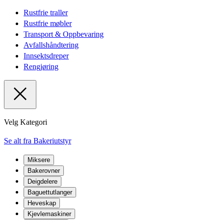
Rustfrie traller
Rustfrie møbler
Transport & Oppbevaring
Avfallshåndtering
Innsektsdreper
Rengjøring
Velg Kategori
Se alt fra Bakeriutstyr
Miksere
Bakerovner
Deigdelere
Baguettutlanger
Heveskap
Kjevlemaskiner