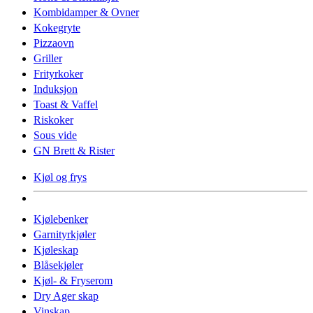
Kombidamper & Ovner
Kokegryte
Pizzaovn
Griller
Frityrkoker
Induksjon
Toast & Vaffel
Riskoker
Sous vide
GN Brett & Rister
Kjøl og frys
Kjølebenker
Garnityrkjøler
Kjøleskap
Blåsekjøler
Kjøl- & Fryserom
Dry Ager skap
Vinskap