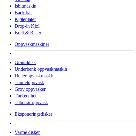
Isbitmaskin
Back bar
Kjøleplater
Drop-in Kjøl
Brett & Rister
Oppvaskmaskiner
Granuldisk
Underbenk oppvaskmaskin
Hetteoppvaskmaskin
Tunneloppvask
Grov oppvasker
Tørkeenhet
Tilbehør oppvask
Eksponeringsdisker
Varme disker