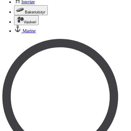
Interiør
Bakeriutstyr
Vaskeri
Marine