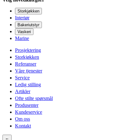
Storkjøkken
Interiør
Bakeriutstyr
Vaskeri
Marine
Prosjektering
Storkjøkken
Referanser
Våre tjenester
Service
Ledig stilling
Artikler
Ofte stilte spørsmål
Produsenter
Kundeservice
Om oss
Kontakt
←