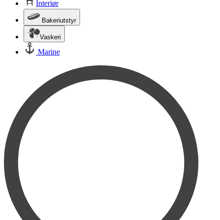
Interiør
Bakeriutstyr
Vaskeri
Marine