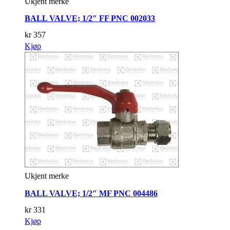
Ukjent merke
BALL VALVE; 1/2″ FF PNC 002033
kr
357
Kjøp
Ukjent merke
BALL VALVE; 1/2″ MF PNC 004486
kr
331
Kjøp