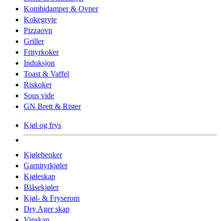
Kombidamper & Ovner
Kokegryte
Pizzaovn
Griller
Frityrkoker
Induksjon
Toast & Vaffel
Riskoker
Sous vide
GN Brett & Rister
Kjøl og frys
Kjølebenker
Garnityrkjøler
Kjøleskap
Blåsekjøler
Kjøl- & Fryserom
Dry Ager skap
Vinskap