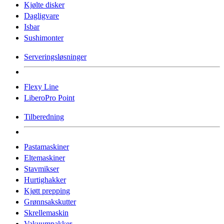
Kjølte disker
Dagligvare
Isbar
Sushimonter
Serveringsløsninger
Flexy Line
LiberoPro Point
Tilberedning
Pastamaskiner
Eltemaskiner
Stavmikser
Hurtighakker
Kjøtt prepping
Grønnsakskutter
Skrellemaskin
Vakuumpakker