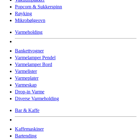
Popcorn & Sukkerspinn
Røyking
Mikrobølgeovn
Varmeholding
Bankettvogner
Varmelamper Pendel
Varmelamper Bord
Varmelister
Varmeplater
Varmeskap
Drop-in Varme
Diverse Varmeholding
Bar & Kaffe
Kaffemaskiner
Bartending