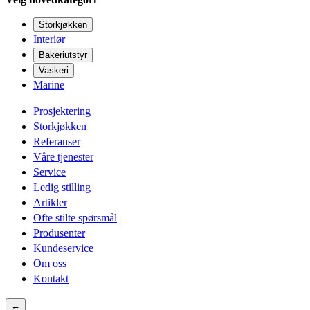
Storkjøkken
Interiør
Bakeriutstyr
Vaskeri
Marine
Prosjektering
Storkjøkken
Referanser
Våre tjenester
Service
Ledig stilling
Artikler
Ofte stilte spørsmål
Produsenter
Kundeservice
Om oss
Kontakt
←