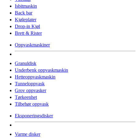
Isbitmaskin
Back bar
Kjøleplater
Drop-in Kjøl
Brett & Rister
Oppvaskmaskiner
Granuldisk
Underbenk oppvaskmaskin
Hetteoppvaskmaskin
Tunneloppvask
Grov oppvasker
Tørkeenhet
Tilbehør oppvask
Eksponeringsdisker
Varme disker