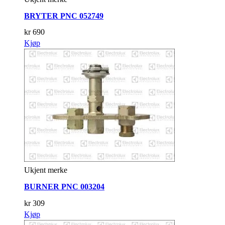
BRYTER PNC 052749
kr
690
Kjøp
Ukjent merke
BURNER PNC 003204
kr
309
Kjøp