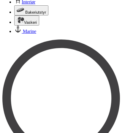
Interiør
Bakeriutstyr
Vaskeri
Marine