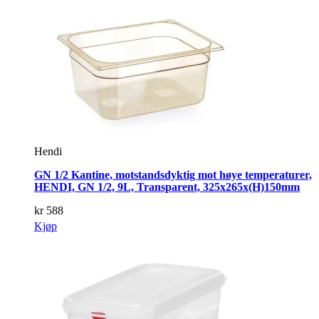
Hendi
GN 1/2 Kantine, motstandsdyktig mot høye temperaturer,
HENDI, GN 1/2, 9L, Transparent, 325x265x(H)150mm
kr
588
Kjøp