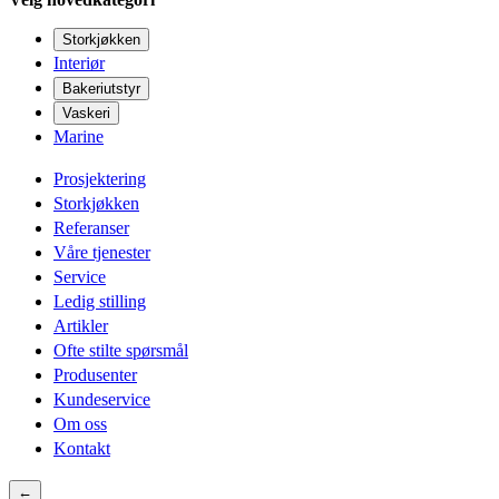
Storkjøkken
Interiør
Bakeriutstyr
Vaskeri
Marine
Prosjektering
Storkjøkken
Referanser
Våre tjenester
Service
Ledig stilling
Artikler
Ofte stilte spørsmål
Produsenter
Kundeservice
Om oss
Kontakt
←