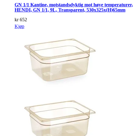
GN 1/1 Kantine, motstandsdyktig mot høye temperaturer,
HENDI, GN 1/1, 9L, Transparent, 530x325x(H)65mm
kr
652
Kjøp