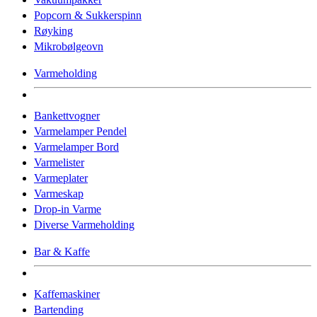
Popcorn & Sukkerspinn
Røyking
Mikrobølgeovn
Varmeholding
Bankettvogner
Varmelamper Pendel
Varmelamper Bord
Varmelister
Varmeplater
Varmeskap
Drop-in Varme
Diverse Varmeholding
Bar & Kaffe
Kaffemaskiner
Bartending