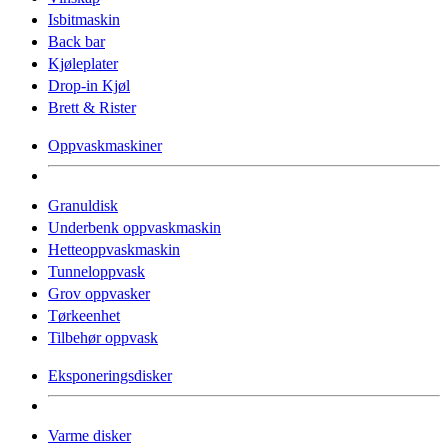
Isbitmaskin
Back bar
Kjøleplater
Drop-in Kjøl
Brett & Rister
Oppvaskmaskiner
Granuldisk
Underbenk oppvaskmaskin
Hetteoppvaskmaskin
Tunneloppvask
Grov oppvasker
Tørkeenhet
Tilbehør oppvask
Eksponeringsdisker
Varme disker