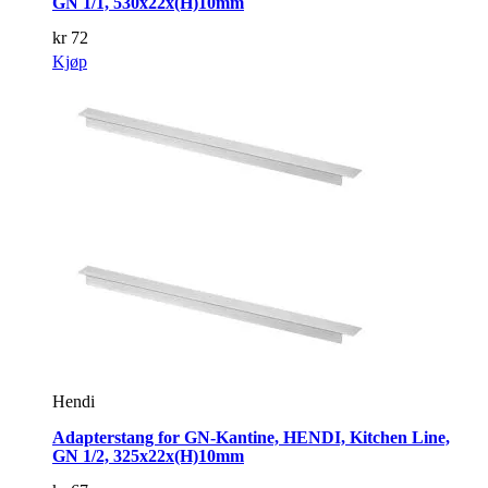
GN 1/1, 530x22x(H)10mm
kr
72
Kjøp
Hendi
Adapterstang for GN-Kantine, HENDI, Kitchen Line,
GN 1/2, 325x22x(H)10mm