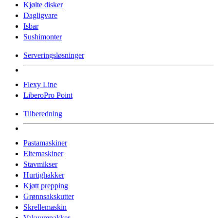
Kjølte disker
Dagligvare
Isbar
Sushimonter
Serveringsløsninger
Flexy Line
LiberoPro Point
Tilberedning
Pastamaskiner
Eltemaskiner
Stavmikser
Hurtighakker
Kjøtt prepping
Grønnsakskutter
Skrellemaskin
Vakuumpakker