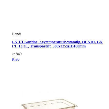
Hendi
GN 1/1 Kantine, høytemperaturbestandig, HENDI, GN
1/1, 13,3L, Transparent, 530x325x(H)100mm
kr
849
Kjøp