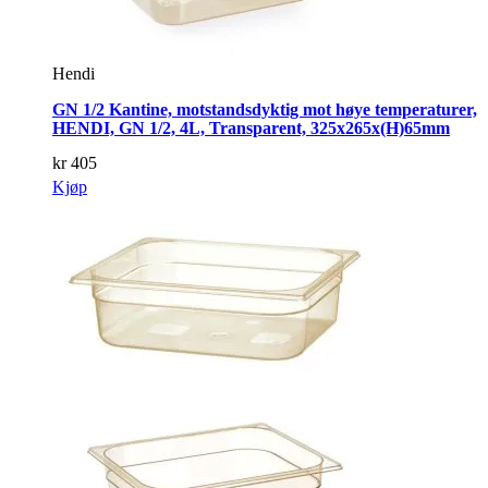
Hendi
GN 1/2 Kantine, motstandsdyktig mot høye temperaturer,
HENDI, GN 1/2, 4L, Transparent, 325x265x(H)65mm
kr
405
Kjøp