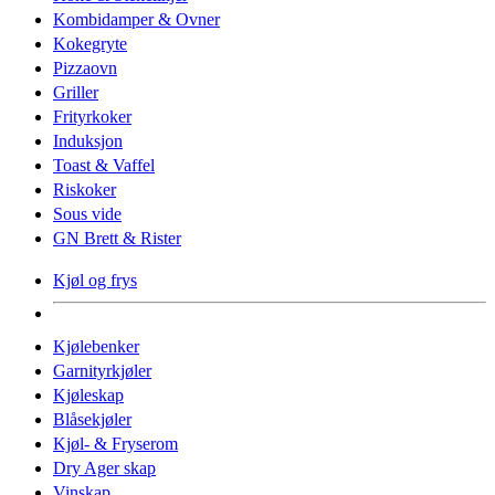
Kombidamper & Ovner
Kokegryte
Pizzaovn
Griller
Frityrkoker
Induksjon
Toast & Vaffel
Riskoker
Sous vide
GN Brett & Rister
Kjøl og frys
Kjølebenker
Garnityrkjøler
Kjøleskap
Blåsekjøler
Kjøl- & Fryserom
Dry Ager skap
Vinskap