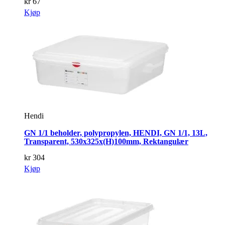
kr
67
Kjøp
Hendi
GN 1/1 beholder, polypropylen, HENDI, GN 1/1, 13L,
Transparent, 530x325x(H)100mm, Rektangulær
kr
304
Kjøp