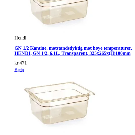
Hendi
GN 1/2 Kantine, motstandsdyktig mot høye temperaturer,
HENDI, GN 1/2, 6,1L, Transparent, 325x265x(H)100mm
kr
471
Kjøp