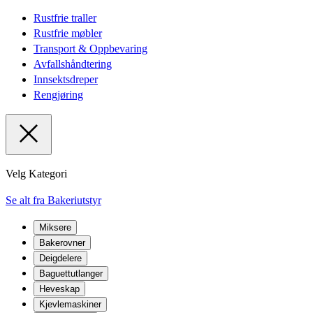
Rustfrie traller
Rustfrie møbler
Transport & Oppbevaring
Avfallshåndtering
Innsektsdreper
Rengjøring
Velg Kategori
Se alt fra Bakeriutstyr
Miksere
Bakerovner
Deigdelere
Baguettutlanger
Heveskap
Kjevlemaskiner