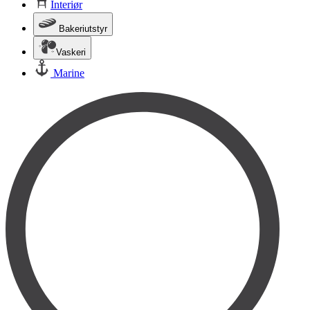
Interiør
Bakeriutstyr
Vaskeri
Marine