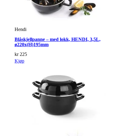
Hendi
Blåskjellpanne – med lokk, HENDI, 3,5L,
ø220x(H)195mm
kr
225
Kjøp