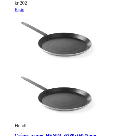
kr
202
Kjøp
Hendi
Crêpes panne, HENDI, ⌀280x(H)25mm