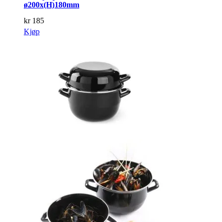
ø200x(H)180mm
kr
185
Kjøp