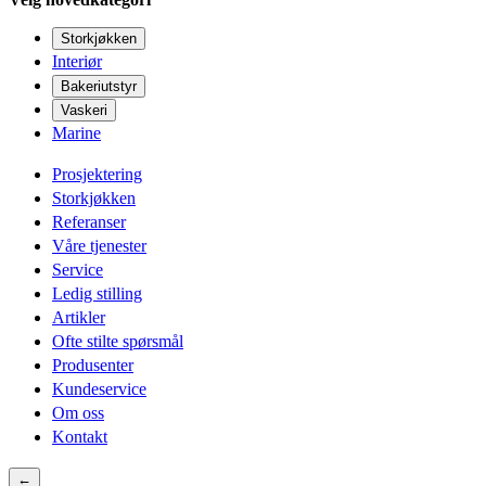
Storkjøkken
Interiør
Bakeriutstyr
Vaskeri
Marine
Prosjektering
Storkjøkken
Referanser
Våre tjenester
Service
Ledig stilling
Artikler
Ofte stilte spørsmål
Produsenter
Kundeservice
Om oss
Kontakt
←