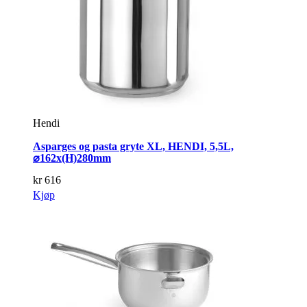
Hendi
Asparges og pasta gryte XL, HENDI, 5,5L,
⌀162x(H)280mm
kr
616
Kjøp