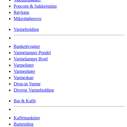
Popcorn & Sukkerspinn
Røyking
Mikrobølgeovn
Varmeholding
Bankettvogner
Varmelamper Pendel
Varmelamper Bord
Varmelister
Varmeplater
Varmeskap
Drop-in Varme
Diverse Varmeholding
Bar & Kaffe
Kaffemaskiner
Bartending