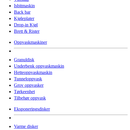
Isbitmaskin
Back bar
Kjøleplater
Drop-in Kjøl
Brett & Rister
Oppvaskmaskiner
Granuldisk
Underbenk oppvaskmaskin
Hetteoppvaskmaskin
Tunneloppvask
Grov oppvasker
Tørkeenhet
Tilbehør oppvask
Eksponeringsdisker
Varme disker