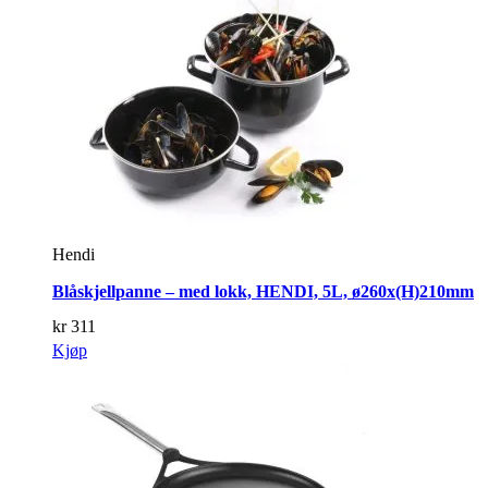
Hendi
Blåskjellpanne – med lokk, HENDI, 5L, ø260x(H)210mm
kr
311
Kjøp