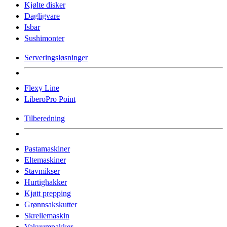
Kjølte disker
Dagligvare
Isbar
Sushimonter
Serveringsløsninger
Flexy Line
LiberoPro Point
Tilberedning
Pastamaskiner
Eltemaskiner
Stavmikser
Hurtighakker
Kjøtt prepping
Grønnsakskutter
Skrellemaskin
Vakuumpakker