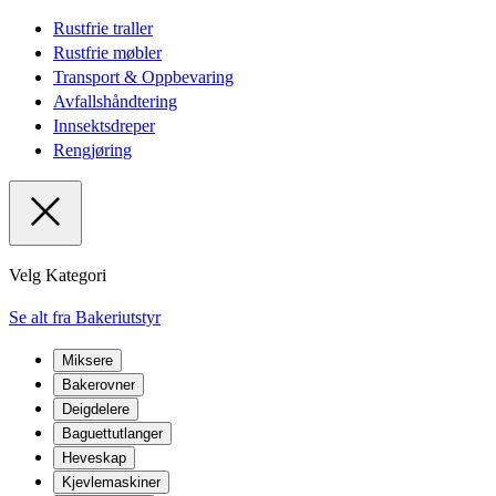
Rustfrie traller
Rustfrie møbler
Transport & Oppbevaring
Avfallshåndtering
Innsektsdreper
Rengjøring
Velg Kategori
Se alt fra Bakeriutstyr
Miksere
Bakerovner
Deigdelere
Baguettutlanger
Heveskap
Kjevlemaskiner