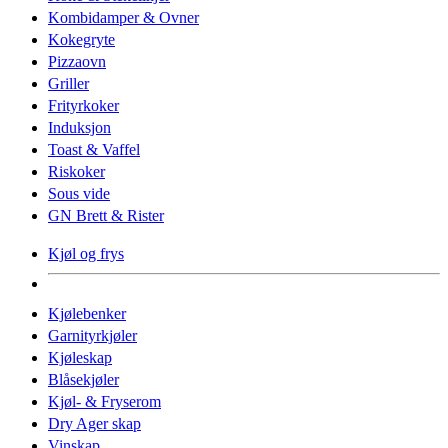
Kombidamper & Ovner
Kokegryte
Pizzaovn
Griller
Frityrkoker
Induksjon
Toast & Vaffel
Riskoker
Sous vide
GN Brett & Rister
Kjøl og frys
Kjølebenker
Garnityrkjøler
Kjøleskap
Blåsekjøler
Kjøl- & Fryserom
Dry Ager skap
Vinskap