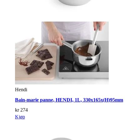
Hendi
Bain-marie panne, HENDI, 1L, 330x165x(H)95mm
kr
274
Kjøp