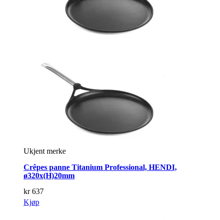
Ukjent merke
Crêpes panne Titanium Professional, HENDI,
ø320x(H)20mm
kr
637
Kjøp