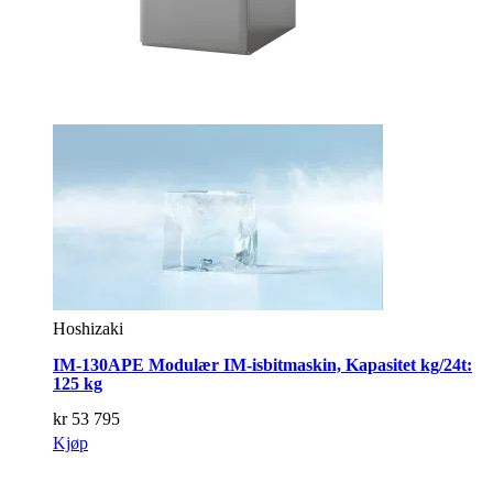
Hoshizaki
IM-130APE Modulær IM-isbitmaskin, Kapasitet kg/24t:
125 kg
kr
53 795
Kjøp