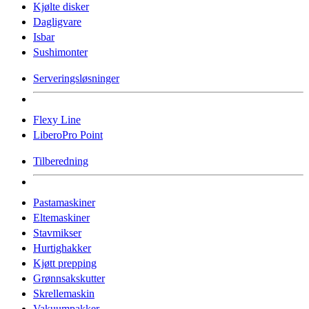
Kjølte disker
Dagligvare
Isbar
Sushimonter
Serveringsløsninger
Flexy Line
LiberoPro Point
Tilberedning
Pastamaskiner
Eltemaskiner
Stavmikser
Hurtighakker
Kjøtt prepping
Grønnsakskutter
Skrellemaskin
Vakuumpakker