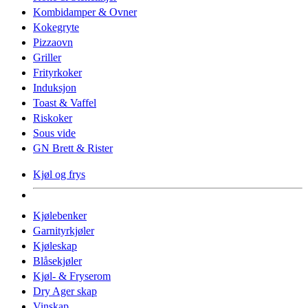
Kombidamper & Ovner
Kokegryte
Pizzaovn
Griller
Frityrkoker
Induksjon
Toast & Vaffel
Riskoker
Sous vide
GN Brett & Rister
Kjøl og frys
Kjølebenker
Garnityrkjøler
Kjøleskap
Blåsekjøler
Kjøl- & Fryserom
Dry Ager skap
Vinskap