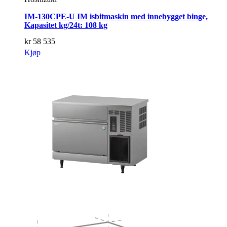
IM-130CPE-U IM isbitmaskin med innebygget binge,
Kapasitet kg/24t: 108 kg
kr
58 535
Kjøp