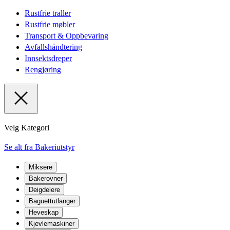
Rustfrie traller
Rustfrie møbler
Transport & Oppbevaring
Avfallshåndtering
Innsektsdreper
Rengjøring
Velg Kategori
Se alt fra Bakeriutstyr
Miksere
Bakerovner
Deigdelere
Baguettutlanger
Heveskap
Kjevlemaskiner