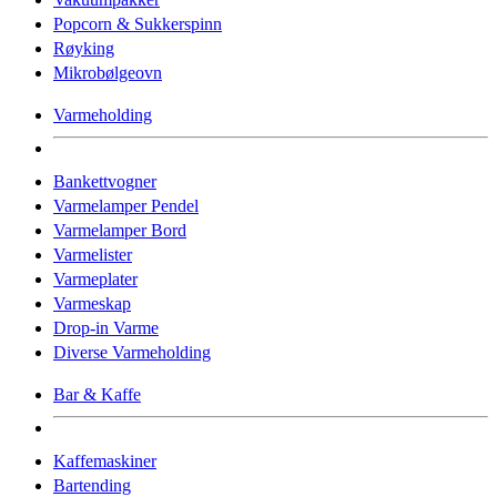
Popcorn & Sukkerspinn
Røyking
Mikrobølgeovn
Varmeholding
Bankettvogner
Varmelamper Pendel
Varmelamper Bord
Varmelister
Varmeplater
Varmeskap
Drop-in Varme
Diverse Varmeholding
Bar & Kaffe
Kaffemaskiner
Bartending