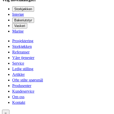
Storkjøkken
Interiør
Bakeriutstyr
Vaskeri
Marine
Prosjektering
Storkjøkken
Referanser
Våre tjenester
Service
Ledig stilling
Artikler
Ofte stilte spørsmål
Produsenter
Kundeservice
Om oss
Kontakt
←