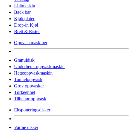
Isbitmaskin
Back bar
Kjøleplater
Drop-in Kjøl
Brett & Rister
Oppvaskmaskiner
Granuldisk
Underbenk oppvaskmaskin
Hetteoppvaskmaskin
Tunneloppvask
Grov oppvasker
Tørkeenhet
Tilbehør oppvask
Eksponeringsdisker
Varme disker