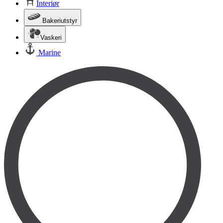
Interiør
Bakeriutstyr
Vaskeri
Marine