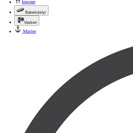
Interiør
Bakeriutstyr
Vaskeri
Marine