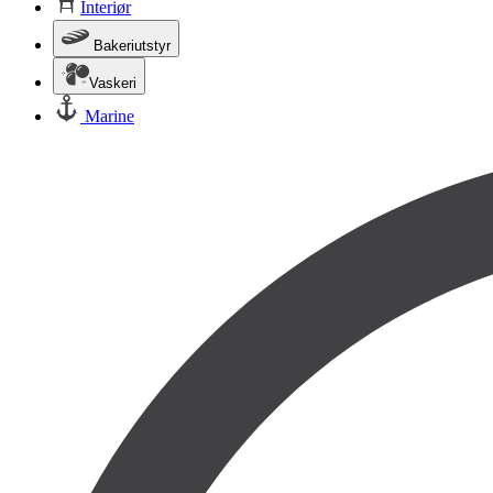
Interiør
Bakeriutstyr
Vaskeri
Marine