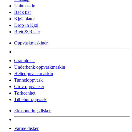
Isbitmaskin
Back bar
Kjøleplater
Drop-in Kjøl
Brett & Rister
Oppvaskmaskiner
Granuldisk
Underbenk oppvaskmaskin
Hetteoppvaskmaskin
Tunneloppvask
Grov oppvasker
Tørkeenhet
Tilbehør oppvask
Eksponeringsdisker
Varme disker