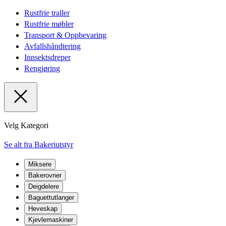
Rustfrie traller
Rustfrie møbler
Transport & Oppbevaring
Avfallshåndtering
Innsektsdreper
Rengjøring
Velg Kategori
Se alt fra Bakeriutstyr
Miksere
Bakerovner
Deigdelere
Baguettutlanger
Heveskap
Kjevlemaskiner