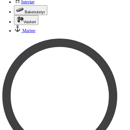
Interiør
Bakeriutstyr
Vaskeri
Marine