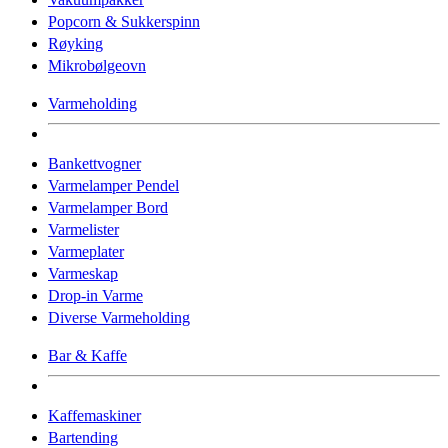
Popcorn & Sukkerspinn
Røyking
Mikrobølgeovn
Varmeholding
Bankettvogner
Varmelamper Pendel
Varmelamper Bord
Varmelister
Varmeplater
Varmeskap
Drop-in Varme
Diverse Varmeholding
Bar & Kaffe
Kaffemaskiner
Bartending