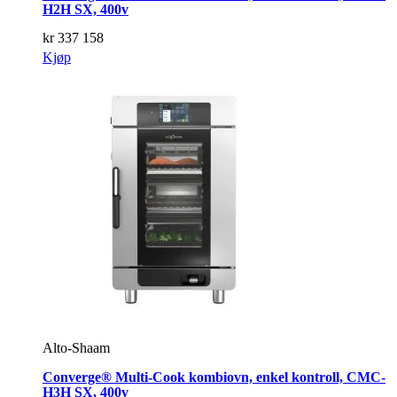
H2H SX, 400v
kr
337 158
Kjøp
Alto-Shaam
Converge® Multi-Cook kombiovn, enkel kontroll, CMC-
H3H SX, 400v