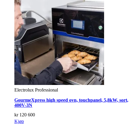
Electrolux Professional
GourmeXpress high speed ovn, touchpanel, 5,8kW, sort,
400V-3N
kr
120 600
Kjøp