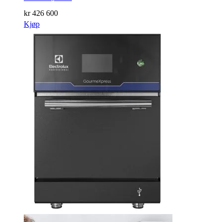
kr
426 600
Kjøp