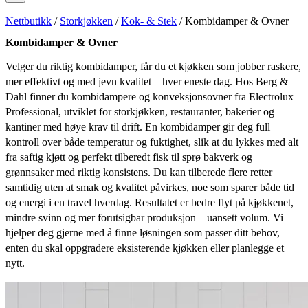
Nettbutikk
/
Storkjøkken
/
Kok- & Stek
/ Kombidamper & Ovner
Kombidamper & Ovner
Velger du riktig kombidamper, får du et kjøkken som jobber raskere,
mer effektivt og med jevn kvalitet – hver eneste dag. Hos Berg &
Dahl finner du kombidampere og konveksjonsovner fra Electrolux
Professional, utviklet for storkjøkken, restauranter, bakerier og
kantiner med høye krav til drift. En kombidamper gir deg full
kontroll over både temperatur og fuktighet, slik at du lykkes med alt
fra saftig kjøtt og perfekt tilberedt fisk til sprø bakverk og
grønnsaker med riktig konsistens. Du kan tilberede flere retter
samtidig uten at smak og kvalitet påvirkes, noe som sparer både tid
og energi i en travel hverdag. Resultatet er bedre flyt på kjøkkenet,
mindre svinn og mer forutsigbar produksjon – uansett volum. Vi
hjelper deg gjerne med å finne løsningen som passer ditt behov,
enten du skal oppgradere eksisterende kjøkken eller planlegge et
nytt.