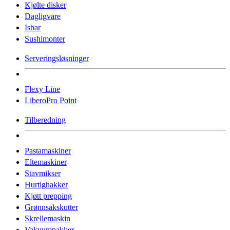
Kjølte disker
Dagligvare
Isbar
Sushimonter
Serveringsløsninger
Flexy Line
LiberoPro Point
Tilberedning
Pastamaskiner
Eltemaskiner
Stavmikser
Hurtighakker
Kjøtt prepping
Grønnsakskutter
Skrellemaskin
Vakuumpakker