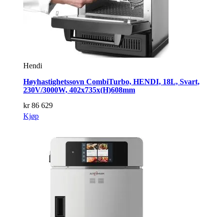
Hendi
Høyhastighetssovn CombiTurbo, HENDI, 18L, Svart,
230V/3000W, 402x735x(H)608mm
kr
86 629
Kjøp