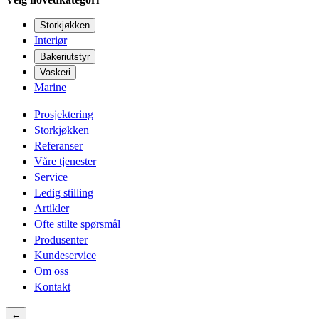
Storkjøkken
Interiør
Bakeriutstyr
Vaskeri
Marine
Prosjektering
Storkjøkken
Referanser
Våre tjenester
Service
Ledig stilling
Artikler
Ofte stilte spørsmål
Produsenter
Kundeservice
Om oss
Kontakt
←