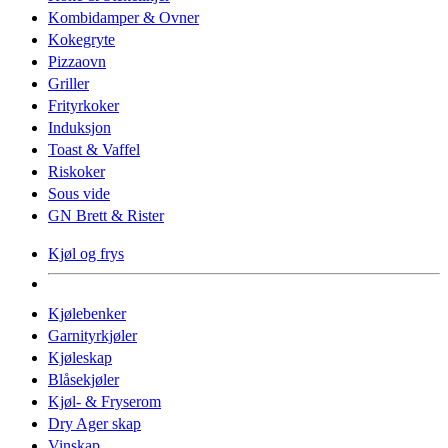
Kombidamper & Ovner
Kokegryte
Pizzaovn
Griller
Frityrkoker
Induksjon
Toast & Vaffel
Riskoker
Sous vide
GN Brett & Rister
Kjøl og frys
Kjølebenker
Garnityrkjøler
Kjøleskap
Blåsekjøler
Kjøl- & Fryserom
Dry Ager skap
Vinskap