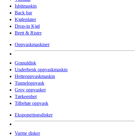
Isbitmaskin
Back bar
Kjøleplater
Drop-in Kjøl
Brett & Rister
Oppvaskmaskiner
Granuldisk
Underbenk oppvaskmaskin
Hetteoppvaskmaskin
Tunneloppvask
Grov oppvasker
Tørkeenhet
Tilbehør oppvask
Eksponeringsdisker
Varme disker