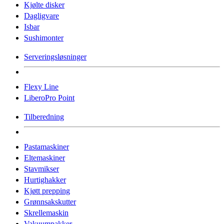
Kjølte disker
Dagligvare
Isbar
Sushimonter
Serveringsløsninger
Flexy Line
LiberoPro Point
Tilberedning
Pastamaskiner
Eltemaskiner
Stavmikser
Hurtighakker
Kjøtt prepping
Grønnsakskutter
Skrellemaskin
Vakuumpakker