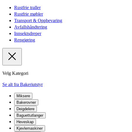
Rustfrie traller
Rustfrie møbler
Transport & Oppbevaring
Avfallshåndtering
Innsektsdreper
Rengjøring
Velg Kategori
Se alt fra Bakeriutstyr
Miksere
Bakerovner
Deigdelere
Baguettutlanger
Heveskap
Kjevlemaskiner