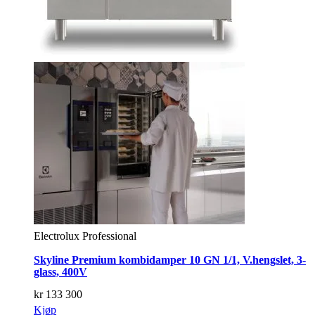
Electrolux Professional
Skyline Premium kombidamper 10 GN 1/1, V.hengslet, 3-
glass, 400V
kr
133 300
Kjøp