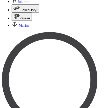
Interiør
Bakeriutstyr
Vaskeri
Marine