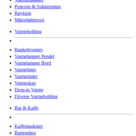
Popcorn & Sukkerspinn
Røyking
Mikrobølgeovn
Varmeholding
Bankettvogner
Varmelamper Pendel
Varmelamper Bord
Varmelister
Varmeplater
Varmeskap
Drop-in Varme
Diverse Varmeholding
Bar & Kaffe
Kaffemaskiner
Bartending