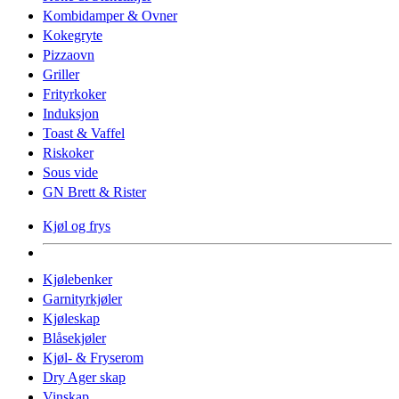
Kombidamper & Ovner
Kokegryte
Pizzaovn
Griller
Frityrkoker
Induksjon
Toast & Vaffel
Riskoker
Sous vide
GN Brett & Rister
Kjøl og frys
Kjølebenker
Garnityrkjøler
Kjøleskap
Blåsekjøler
Kjøl- & Fryserom
Dry Ager skap
Vinskap