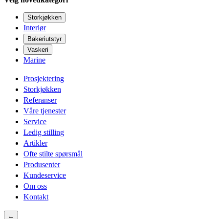
Storkjøkken
Interiør
Bakeriutstyr
Vaskeri
Marine
Prosjektering
Storkjøkken
Referanser
Våre tjenester
Service
Ledig stilling
Artikler
Ofte stilte spørsmål
Produsenter
Kundeservice
Om oss
Kontakt
←