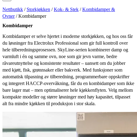
Nettbutikk
/
Storkjøkken
/
Kok- & Stek
/
Kombidamper &
Ovner
/ Kombidamper
Kombidamper
Kombidamper er selve hjertet i moderne storkjøkken, og hos oss får
du løsninger fra Electrolux Professional som gir full kontroll over
hele tilberedningsprosessen. SkyLine-serien kombinerer damp og
varmluft i én og samme ovn, noe som gir jevn varme, bedre
råvareutnyttelse og konsistente resultater – uansett om du jobber
med kjøtt, fisk, grønnsaker eller bakverk. Med funksjoner som
automatisk tilpasning av tilberedning, programmerbare oppskrifter
og integrert HACCP-overvåkning, får du en kombidamper som ikke
bare lager mat – men optimaliserer hele kjøkkenflyten. Velg mellom
kompakte modeller og større løsninger med høy kapasitet, tilpasset
alt fra mindre kjøkken til produksjon i stor skala.