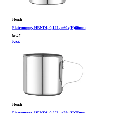
Hendi
Fløtemugge, HENDI, 0,12L, ø60x(H)60mm
kr
47
Kjøp
Hendi
Fløtemugge, HENDI, 0,28L, ø75x(H)75mm