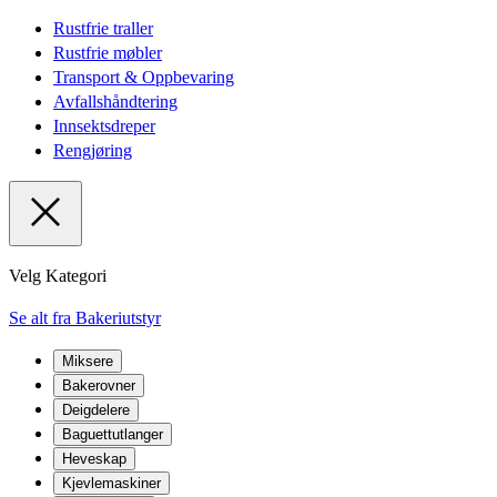
Rustfrie traller
Rustfrie møbler
Transport & Oppbevaring
Avfallshåndtering
Innsektsdreper
Rengjøring
Velg Kategori
Se alt fra Bakeriutstyr
Miksere
Bakerovner
Deigdelere
Baguettutlanger
Heveskap
Kjevlemaskiner