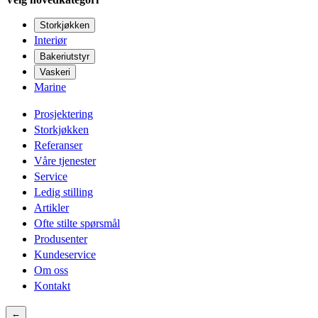
Storkjøkken
Interiør
Bakeriutstyr
Vaskeri
Marine
Prosjektering
Storkjøkken
Referanser
Våre tjenester
Service
Ledig stilling
Artikler
Ofte stilte spørsmål
Produsenter
Kundeservice
Om oss
Kontakt
←