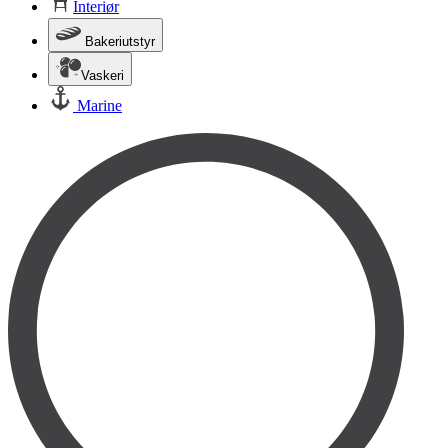
Interiør
Bakeriutstyr
Vaskeri
Marine