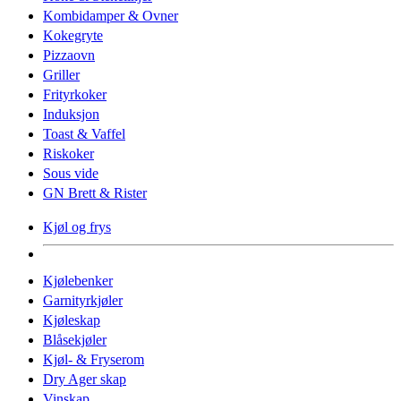
Kombidamper & Ovner
Kokegryte
Pizzaovn
Griller
Frityrkoker
Induksjon
Toast & Vaffel
Riskoker
Sous vide
GN Brett & Rister
Kjøl og frys
Kjølebenker
Garnityrkjøler
Kjøleskap
Blåsekjøler
Kjøl- & Fryserom
Dry Ager skap
Vinskap