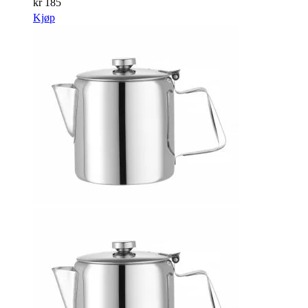
kr
185
Kjøp