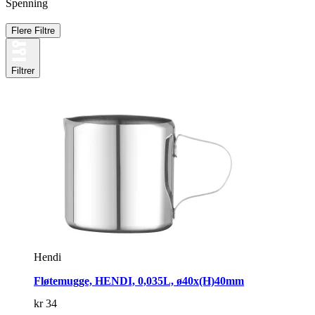
Spenning
Flere Filtre
Filtrer
Hendi
Fløtemugge, HENDI, 0,035L, ø40x(H)40mm
kr
34