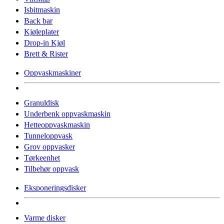
Isbitmaskin
Back bar
Kjøleplater
Drop-in Kjøl
Brett & Rister
Oppvaskmaskiner
Granuldisk
Underbenk oppvaskmaskin
Hetteoppvaskmaskin
Tunneloppvask
Grov oppvasker
Tørkeenhet
Tilbehør oppvask
Eksponeringsdisker
Varme disker