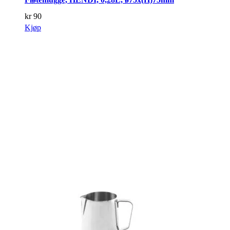
kr
90
Kjøp