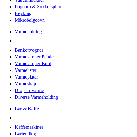
Popcorn & Sukkerspinn
Røyking
Mikrobølgeovn
Varmeholding
Bankettvogner
Varmelamper Pendel
Varmelamper Bord
Varmelister
Varmeplater
Varmeskap
Drop-in Varme
Diverse Varmeholding
Bar & Kaffe
Kaffemaskiner
Bartending