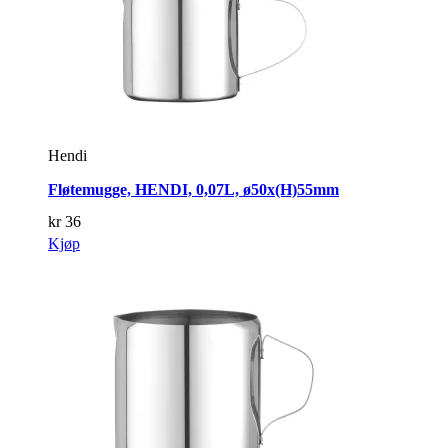
Hendi
Fløtemugge, HENDI, 0,07L, ø50x(H)55mm
kr
36
Kjøp