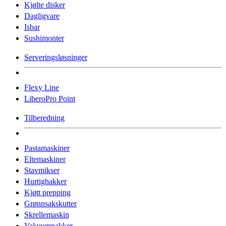
Kjølte disker
Dagligvare
Isbar
Sushimonter
Serveringsløsninger
Flexy Line
LiberoPro Point
Tilberedning
Pastamaskiner
Eltemaskiner
Stavmikser
Hurtighakker
Kjøtt prepping
Grønnsakskutter
Skrellemaskin
Vakuumpakker