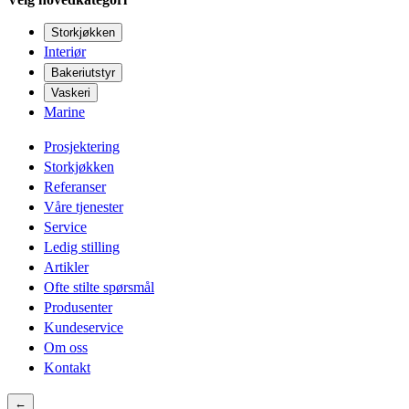
Storkjøkken
Interiør
Bakeriutstyr
Vaskeri
Marine
Prosjektering
Storkjøkken
Referanser
Våre tjenester
Service
Ledig stilling
Artikler
Ofte stilte spørsmål
Produsenter
Kundeservice
Om oss
Kontakt
←