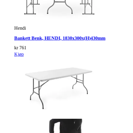
Hendi
Bankett Benk, HENDI, 1830x300x(H)430mm
kr
761
Kjøp