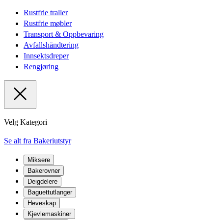
Rustfrie traller
Rustfrie møbler
Transport & Oppbevaring
Avfallshåndtering
Innsektsdreper
Rengjøring
Velg Kategori
Se alt fra Bakeriutstyr
Miksere
Bakerovner
Deigdelere
Baguettutlanger
Heveskap
Kjevlemaskiner