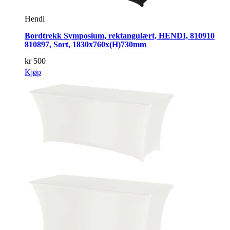
Hendi
Bordtrekk Symposium, rektangulært, HENDI, 810910
810897, Sort, 1830x760x(H)730mm
kr
500
Kjøp