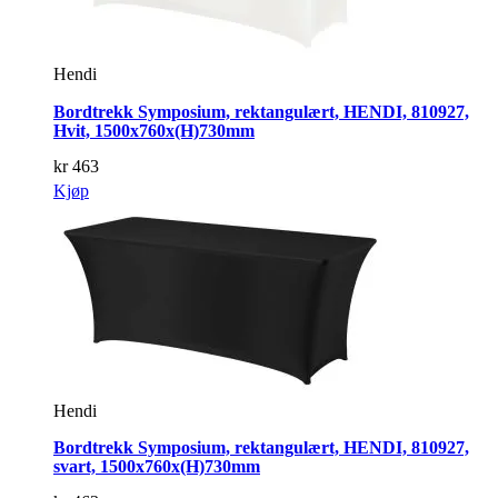
Hendi
Bordtrekk Symposium, rektangulært, HENDI, 810927,
Hvit, 1500x760x(H)730mm
kr
463
Kjøp
Hendi
Bordtrekk Symposium, rektangulært, HENDI, 810927,
svart, 1500x760x(H)730mm