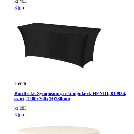
kr
463
Kjøp
Hendi
Bordtrekk Symposium, rektangulært, HENDI, 810934,
svart, 1200x760x(H)730mm
kr
283
Kjøp