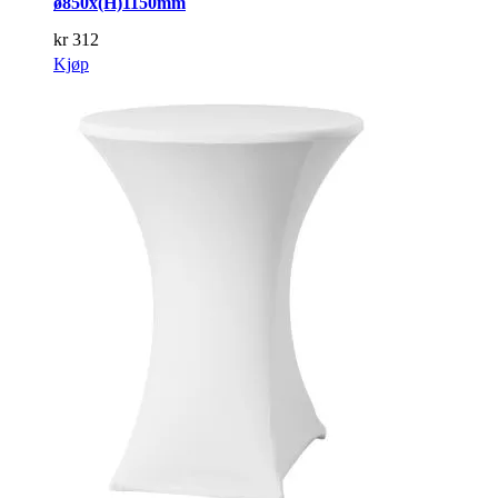
ø850x(H)1150mm
kr
312
Kjøp