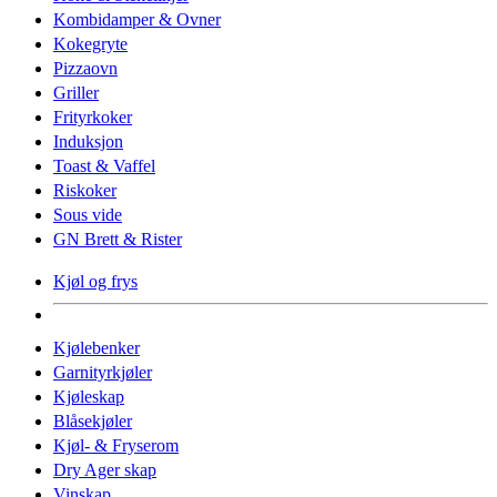
Kombidamper & Ovner
Kokegryte
Pizzaovn
Griller
Frityrkoker
Induksjon
Toast & Vaffel
Riskoker
Sous vide
GN Brett & Rister
Kjøl og frys
Kjølebenker
Garnityrkjøler
Kjøleskap
Blåsekjøler
Kjøl- & Fryserom
Dry Ager skap
Vinskap