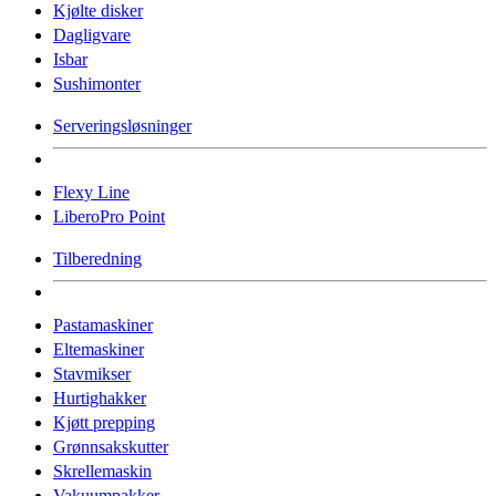
Kjølte disker
Dagligvare
Isbar
Sushimonter
Serveringsløsninger
Flexy Line
LiberoPro Point
Tilberedning
Pastamaskiner
Eltemaskiner
Stavmikser
Hurtighakker
Kjøtt prepping
Grønnsakskutter
Skrellemaskin
Vakuumpakker