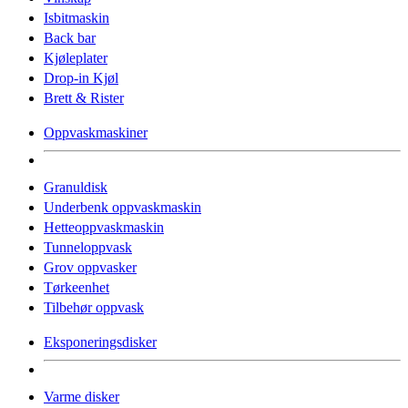
Isbitmaskin
Back bar
Kjøleplater
Drop-in Kjøl
Brett & Rister
Oppvaskmaskiner
Granuldisk
Underbenk oppvaskmaskin
Hetteoppvaskmaskin
Tunneloppvask
Grov oppvasker
Tørkeenhet
Tilbehør oppvask
Eksponeringsdisker
Varme disker