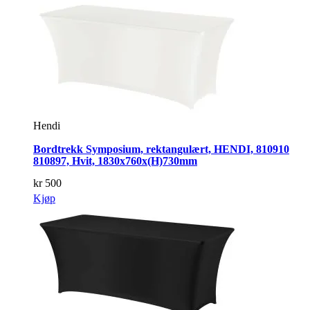
Hendi
Bordtrekk Symposium, rektangulært, HENDI, 810910
810897, Hvit, 1830x760x(H)730mm
kr
500
Kjøp