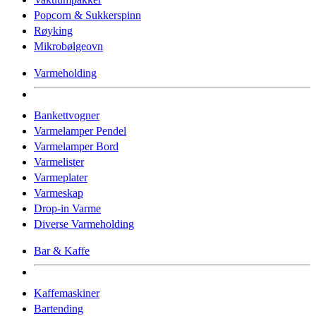
Popcorn & Sukkerspinn
Røyking
Mikrobølgeovn
Varmeholding
Bankettvogner
Varmelamper Pendel
Varmelamper Bord
Varmelister
Varmeplater
Varmeskap
Drop-in Varme
Diverse Varmeholding
Bar & Kaffe
Kaffemaskiner
Bartending