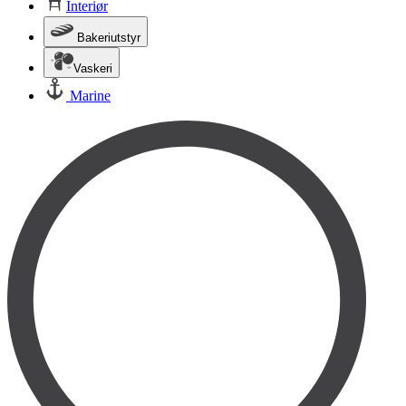
Interiør
Bakeriutstyr
Vaskeri
Marine