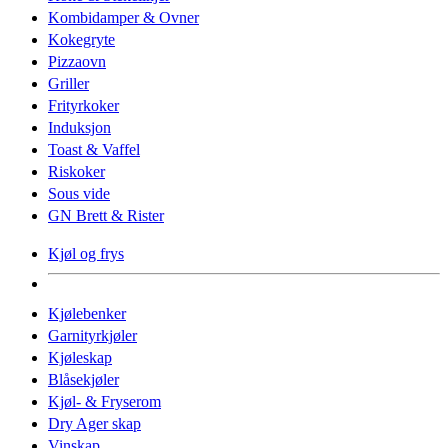
Kombidamper & Ovner
Kokegryte
Pizzaovn
Griller
Frityrkoker
Induksjon
Toast & Vaffel
Riskoker
Sous vide
GN Brett & Rister
Kjøl og frys
Kjølebenker
Garnityrkjøler
Kjøleskap
Blåsekjøler
Kjøl- & Fryserom
Dry Ager skap
Vinskap