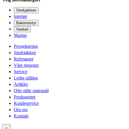
Storkjøkken
Interiør
Bakeriutstyr
Vaskeri
Marine
Prosjektering
Storkjøkken
Referanser
Våre tjenester
Service
Ledig stilling
Artikler
Ofte stilte spørsmål
Produsenter
Kundeservice
Om oss
Kontakt
←