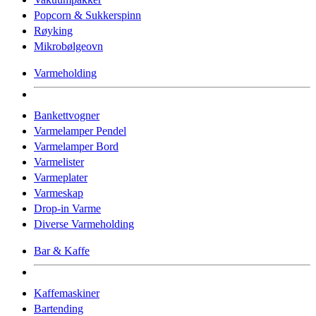
Popcorn & Sukkerspinn
Røyking
Mikrobølgeovn
Varmeholding
Bankettvogner
Varmelamper Pendel
Varmelamper Bord
Varmelister
Varmeplater
Varmeskap
Drop-in Varme
Diverse Varmeholding
Bar & Kaffe
Kaffemaskiner
Bartending