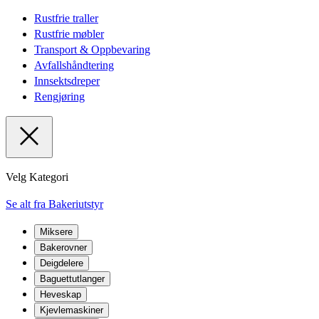
Rustfrie traller
Rustfrie møbler
Transport & Oppbevaring
Avfallshåndtering
Innsektsdreper
Rengjøring
Velg Kategori
Se alt fra Bakeriutstyr
Miksere
Bakerovner
Deigdelere
Baguettutlanger
Heveskap
Kjevlemaskiner