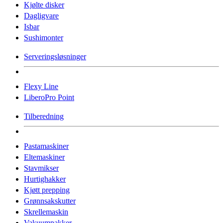
Kjølte disker
Dagligvare
Isbar
Sushimonter
Serveringsløsninger
Flexy Line
LiberoPro Point
Tilberedning
Pastamaskiner
Eltemaskiner
Stavmikser
Hurtighakker
Kjøtt prepping
Grønnsakskutter
Skrellemaskin
Vakuumpakker