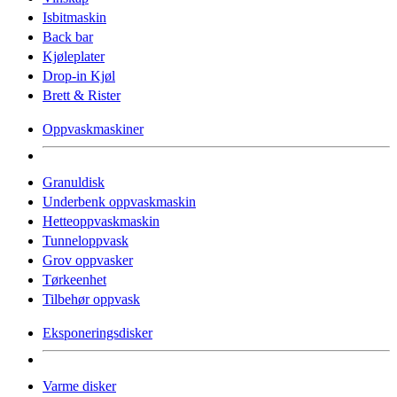
Isbitmaskin
Back bar
Kjøleplater
Drop-in Kjøl
Brett & Rister
Oppvaskmaskiner
Granuldisk
Underbenk oppvaskmaskin
Hetteoppvaskmaskin
Tunneloppvask
Grov oppvasker
Tørkeenhet
Tilbehør oppvask
Eksponeringsdisker
Varme disker