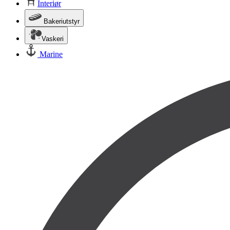
Interiør
Bakeriutstyr
Vaskeri
Marine