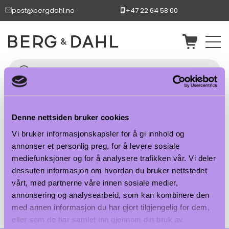
post@bergdahl.no
+47 22 64 58 00
Handlekurv
Denne nettsiden bruker cookies
Vi bruker informasjonskapsler for å gi innhold og
annonser et personlig preg, for å levere sosiale
mediefunksjoner og for å analysere trafikken vår. Vi deler
Handlekurven din er tom.
dessuten informasjon om hvordan du bruker nettstedet
vårt, med partnerne våre innen sosiale medier,
annonsering og analysearbeid, som kan kombinere den
Tilbake til butikken
med annen informasjon du har gjort tilgjengelig for dem,
eller som de har samlet inn gjennom din bruk av