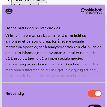
Vaskemaskin til bedrift
Barrieremaskiner
Tørketromler & Skap
Strykeruller
Reservedeler & Tilbehør
Denne nettsiden bruker cookies
Vaskemaskin til bedrift
Vi bruker informasjonskapsler for å gi innhold og
annonser et personlig preg, for å levere sosiale
Barrieremaskiner
mediefunksjoner og for å analysere trafikken vår. Vi deler
dessuten informasjon om hvordan du bruker nettstedet
vårt, med partnerne våre innen sosiale medier,
Tørketromler & Skap
annonsering og analysearbeid, som kan kombinere den
med annen informasjon du har gjort tilgjengelig for dem,
eller som de har samlet inn gjennom din bruk av
Strykeruller
tjenestene deres.
Samtykkevalg
Nødvendig