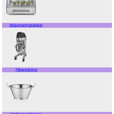
Eksponeringsdisker
Tilberedning