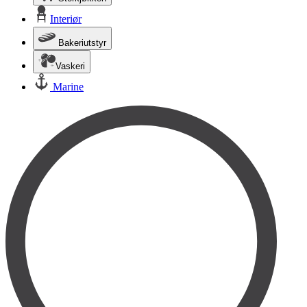
Interiør
Bakeriutstyr
Vaskeri
Marine