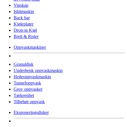
Vinskap
Isbitmaskin
Back bar
Kjøleplater
Drop-in Kjøl
Brett & Rister
Oppvaskmaskiner
Granuldisk
Underbenk oppvaskmaskin
Hetteoppvaskmaskin
Tunneloppvask
Grov oppvasker
Tørkeenhet
Tilbehør oppvask
Eksponeringsdisker