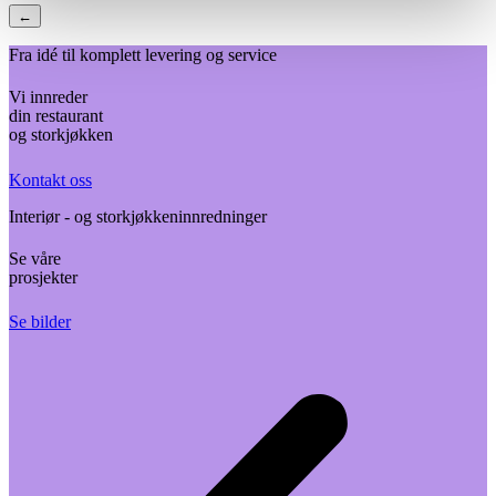
←
Fra idé til komplett levering og service
Vi innreder
din restaurant
og storkjøkken
Kontakt oss
Interiør - og storkjøkkeninnredninger
Se våre
prosjekter
Se bilder