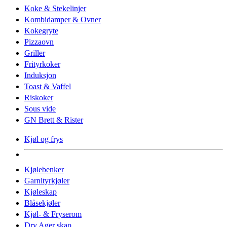
Koke & Stekelinjer
Kombidamper & Ovner
Kokegryte
Pizzaovn
Griller
Frityrkoker
Induksjon
Toast & Vaffel
Riskoker
Sous vide
GN Brett & Rister
Kjøl og frys
Kjølebenker
Garnityrkjøler
Kjøleskap
Blåsekjøler
Kjøl- & Fryserom
Dry Ager skap