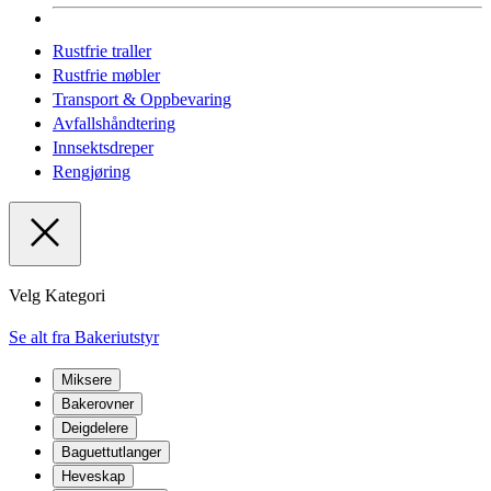
Rustfrie traller
Rustfrie møbler
Transport & Oppbevaring
Avfallshåndtering
Innsektsdreper
Rengjøring
Velg Kategori
Se alt fra Bakeriutstyr
Miksere
Bakerovner
Deigdelere
Baguettutlanger
Heveskap