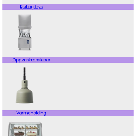
Kjøl og frys
Oppvaskmaskiner
Varmeholding