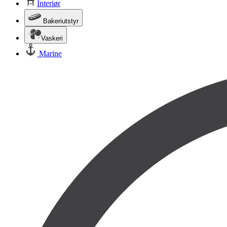
Interiør
Bakeriutstyr
Vaskeri
Marine