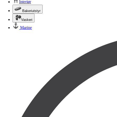
Interiør
Bakeriutstyr
Vaskeri
Marine