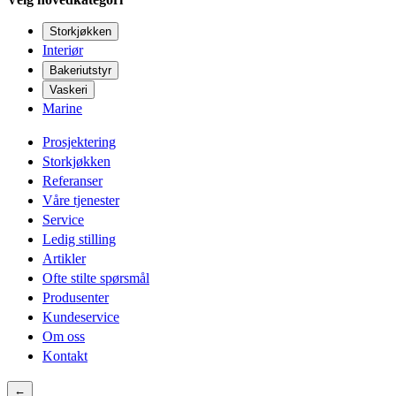
Storkjøkken
Interiør
Bakeriutstyr
Vaskeri
Marine
Prosjektering
Storkjøkken
Referanser
Våre tjenester
Service
Ledig stilling
Artikler
Ofte stilte spørsmål
Produsenter
Kundeservice
Om oss
Kontakt
←