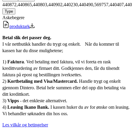
440872,440865,440803,440902,440230,440490,569757,440407,44
Type
Askebegere
produktark
Betal slik det passer deg.
I vår nettbutikk handler du trygt og enkelt. Når du kommer til
kassen har du disse mulighetene;
1)
Faktura
. Ved betaling med faktura, vil vi foreta en rask
kredittvurdering av firmaet ditt. Godkjennes den, får du tilsendt
faktura på epost og bestillingen iverksettes.
2)
Kortbetaling med Visa/Mastercard.
Handle trygt og enkelt
gjennom Dintero. Betal hele summen eller del opp din betaling via
ditt kredittkort.
3)
Vipps
- det enkleste alternativet.
4)
Leasing Ikano Bank.
I kassen huker du av for ønske om leasing.
Vi behandler søknaden din hos oss.
Les vilkår og betingelser