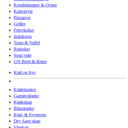
Kombidamper & Ovner
Kokegryte
Pizzaovn
Griller
Frityrkoker
Induksjon
Toast & Vaffel
Riskoker
Sous vide
GN Brett & Rister
Kjøl og frys
Kjølebenker
Garnityrkjøler
Kjøleskap
Blåsekjøler
Kjøl- & Fryserom
Dry Ager skap
Vinskap