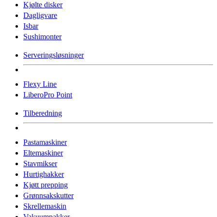
Kjølte disker
Dagligvare
Isbar
Sushimonter
Serveringsløsninger
Flexy Line
LiberoPro Point
Tilberedning
Pastamaskiner
Eltemaskiner
Stavmikser
Hurtighakker
Kjøtt prepping
Grønnsakskutter
Skrellemaskin
Vakuumpakker