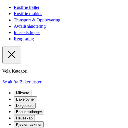
Rustfrie traller
Rustfrie møbler
Transport & Oppbevaring
Avfallshåndtering
Innsektsdreper
Rengjøring
Velg Kategori
Se alt fra Bakeriutstyr
Miksere
Bakerovner
Deigdelere
Baguettutlanger
Heveskap
Kjevlemaskiner