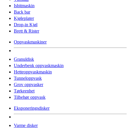
Isbitmaskin
Back bar
Kjøleplater
Drop-in Kjøl
Brett & Rister
Oppvaskmaskiner
Granuldisk
Underbenk oppvaskmaskin
Hetteoppvaskmaskin
Tunneloppvask
Grov oppvasker
Tørkeenhet
Tilbehør oppvask
Eksponeringsdisker
Varme disker