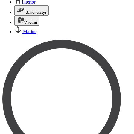
Interiør
Bakeriutstyr
Vaskeri
Marine