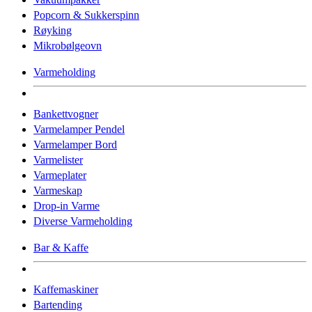
Popcorn & Sukkerspinn
Røyking
Mikrobølgeovn
Varmeholding
Bankettvogner
Varmelamper Pendel
Varmelamper Bord
Varmelister
Varmeplater
Varmeskap
Drop-in Varme
Diverse Varmeholding
Bar & Kaffe
Kaffemaskiner
Bartending