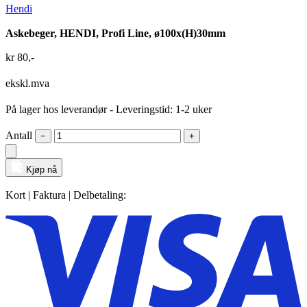
Hendi
Askebeger, HENDI, Profi Line, ø100x(H)30mm
kr
80
,-
ekskl.mva
På lager hos leverandør
- Leveringstid: 1-2 uker
Antall
−
+
Kjøp nå
Kort | Faktura | Delbetaling: