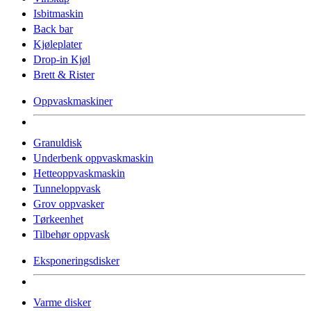
Isbitmaskin
Back bar
Kjøleplater
Drop-in Kjøl
Brett & Rister
Oppvaskmaskiner
Granuldisk
Underbenk oppvaskmaskin
Hetteoppvaskmaskin
Tunneloppvask
Grov oppvasker
Tørkeenhet
Tilbehør oppvask
Eksponeringsdisker
Varme disker