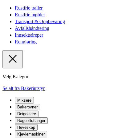
Rustfrie traller
Rustfrie møbler
Transport & Oppbevaring
Avfallshåndtering
Innsektsdreper
Rengjøring
Velg Kategori
Se alt fra Bakeriutstyr
Miksere
Bakerovner
Deigdelere
Baguettutlanger
Heveskap
Kjevlemaskiner