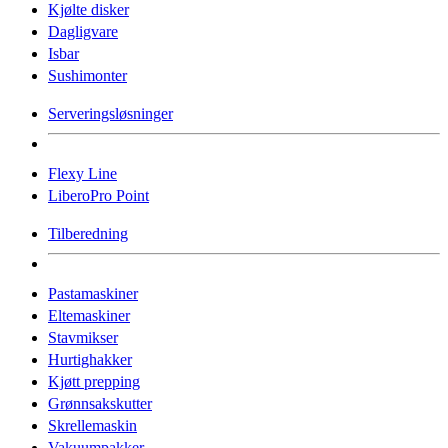
Kjølte disker
Dagligvare
Isbar
Sushimonter
Serveringsløsninger
Flexy Line
LiberoPro Point
Tilberedning
Pastamaskiner
Eltemaskiner
Stavmikser
Hurtighakker
Kjøtt prepping
Grønnsakskutter
Skrellemaskin
Vakuumpakker