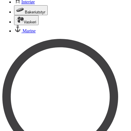
Interiør
Bakeriutstyr
Vaskeri
Marine