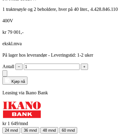
1 traktesøyle og 2 beholdere, hver på 40 liter., 4.428.846.110
400V
kr
79 001
,-
ekskl.mva
På lager hos leverandør
- Leveringstid: 1-2 uker
Antall
−
+
Kjøp nå
Leasing via Ikano Bank
kr 1 649
/mnd
24 mnd
36 mnd
48 mnd
60 mnd