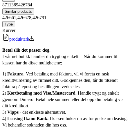
8711369426784
Similar products
426661,426678,426791
Type
Kurver
produktark
Betal slik det passer deg.
I vår nettbutikk handler du trygt og enkelt. Når du kommer til
kassen har du disse mulighetene;
1)
Faktura
. Ved betaling med faktura, vil vi foreta en rask
kredittvurdering av firmaet ditt. Godkjennes den, får du tilsendt
faktura på epost og bestillingen iverksettes.
2)
Kortbetaling med Visa/Mastercard.
Handle trygt og enkelt
gjennom Dintero. Betal hele summen eller del opp din betaling via
ditt kredittkort.
3)
Vipps
- det enkleste alternativet.
4)
Leasing Ikano Bank.
I kassen huker du av for ønske om leasing.
Vi behandler søknaden din hos oss.