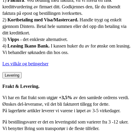
1)
Faktura
. Ved betaling med faktura, vil vi foreta en rask
kredittvurdering av firmaet ditt. Godkjennes den, får du tilsendt
faktura på epost og bestillingen iverksettes.
2)
Kortbetaling med Visa/Mastercard.
Handle trygt og enkelt
gjennom Dintero. Betal hele summen eller del opp din betaling via
ditt kredittkort.
3)
Vipps
- det enkleste alternativet.
4)
Leasing Ikano Bank.
I kassen huker du av for ønske om leasing.
Vi behandler søknaden din hos oss.
Les vilkår og betingelser
Levering
Frakt & Levering.
Vi har en flat frakt som utgjør
+3,5%
av den samlede ordrens verdi.
Ønskes del-leveranse, vil det bli fakturert tillegg for dette.
På lagerførte artikler leverer vi varene i løpet av 3-5 virkedager.
På bestillingsvarer er det en leveringstid som varierer fra 3 -12 uker.
Vi benytter Bring som transportør i de fleste tilfeller.