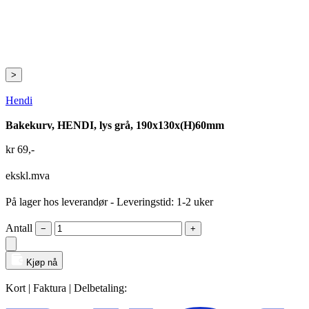
>
Hendi
Bakekurv, HENDI, lys grå, 190x130x(H)60mm
kr
69
,-
ekskl.mva
På lager hos leverandør
- Leveringstid: 1-2 uker
Antall
−
+
Kjøp nå
Kort | Faktura | Delbetaling: