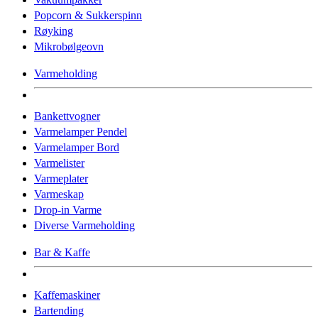
Popcorn & Sukkerspinn
Røyking
Mikrobølgeovn
Varmeholding
Bankettvogner
Varmelamper Pendel
Varmelamper Bord
Varmelister
Varmeplater
Varmeskap
Drop-in Varme
Diverse Varmeholding
Bar & Kaffe
Kaffemaskiner
Bartending