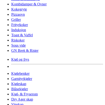
Kombidamper & Ovner
Kokegryte
Pizzaovn
Griller
Frityrkoker
Induksjon
Toast & Vaffel
Riskoker
Sous vide
GN Brett & Rister
Kjøl og frys
Kjølebenker
Garnityrkjøler
Kjøleskap
Blåsekjøler
Kjøl- & Fryserom
Dry Ager skap
Vinskap