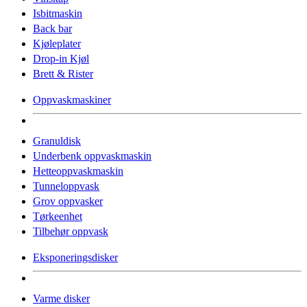
Isbitmaskin
Back bar
Kjøleplater
Drop-in Kjøl
Brett & Rister
Oppvaskmaskiner
Granuldisk
Underbenk oppvaskmaskin
Hetteoppvaskmaskin
Tunneloppvask
Grov oppvasker
Tørkeenhet
Tilbehør oppvask
Eksponeringsdisker
Varme disker