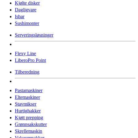
Kjølte disker
Dagligvare
Isbar
Sushimonter
Serveringsløsninger
Flexy Line
LiberoPro Point
Tilberedning
Pastamaskiner
Eltemaskiner
Stavmikser
Hurtighakker
Kjøtt prepping
Grønnsakskutter
Skrellemaskin
Vakuumpakker