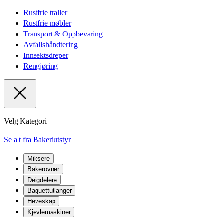
Rustfrie traller
Rustfrie møbler
Transport & Oppbevaring
Avfallshåndtering
Innsektsdreper
Rengjøring
Velg Kategori
Se alt fra Bakeriutstyr
Miksere
Bakerovner
Deigdelere
Baguettutlanger
Heveskap
Kjevlemaskiner