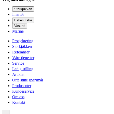
Storkjøkken
Interiør
Bakeriutstyr
Vaskeri
Marine
Prosjektering
Storkjøkken
Referanser
Våre tjenester
Service
Ledig stilling
Artikler
Ofte stilte spørsmål
Produsenter
Kundeservice
Om oss
Kontakt
←