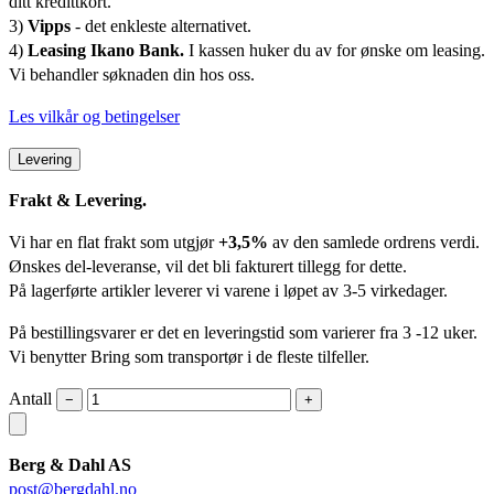
ditt kredittkort.
3)
Vipps
- det enkleste alternativet.
4)
Leasing Ikano Bank.
I kassen huker du av for ønske om leasing.
Vi behandler søknaden din hos oss.
Les vilkår og betingelser
Levering
Frakt & Levering.
Vi har en flat frakt som utgjør
+3,5%
av den samlede ordrens verdi.
Ønskes del-leveranse, vil det bli fakturert tillegg for dette.
På lagerførte artikler leverer vi varene i løpet av 3-5 virkedager.
På bestillingsvarer er det en leveringstid som varierer fra 3 -12 uker.
Vi benytter Bring som transportør i de fleste tilfeller.
Antall
−
+
Berg & Dahl AS
post@bergdahl.no