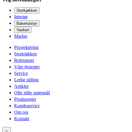
Storkjøkken
Interiør
Bakeriutstyr
Vaskeri
Marine
Prosjektering
Storkjøkken
Referanser
Våre tjenester
Service
Ledig stilling
Artikler
Ofte stilte spørsmål
Produsenter
Kundeservice
Om oss
Kontakt
←