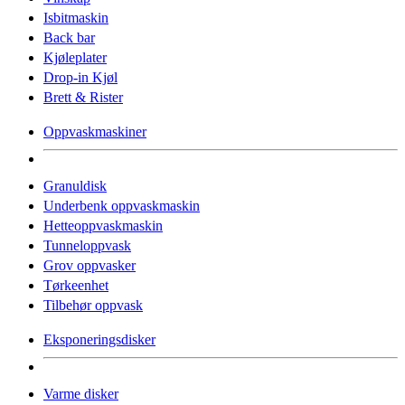
Isbitmaskin
Back bar
Kjøleplater
Drop-in Kjøl
Brett & Rister
Oppvaskmaskiner
Granuldisk
Underbenk oppvaskmaskin
Hetteoppvaskmaskin
Tunneloppvask
Grov oppvasker
Tørkeenhet
Tilbehør oppvask
Eksponeringsdisker
Varme disker