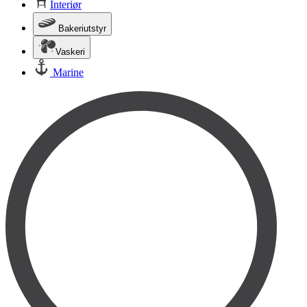
Interiør
Bakeriutstyr
Vaskeri
Marine