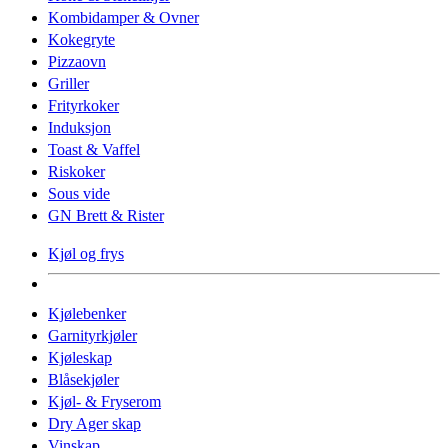
Kombidamper & Ovner
Kokegryte
Pizzaovn
Griller
Frityrkoker
Induksjon
Toast & Vaffel
Riskoker
Sous vide
GN Brett & Rister
Kjøl og frys
Kjølebenker
Garnityrkjøler
Kjøleskap
Blåsekjøler
Kjøl- & Fryserom
Dry Ager skap
Vinskap