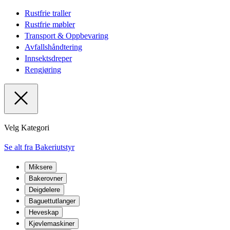
Rustfrie traller
Rustfrie møbler
Transport & Oppbevaring
Avfallshåndtering
Innsektsdreper
Rengjøring
Velg Kategori
Se alt fra Bakeriutstyr
Miksere
Bakerovner
Deigdelere
Baguettutlanger
Heveskap
Kjevlemaskiner