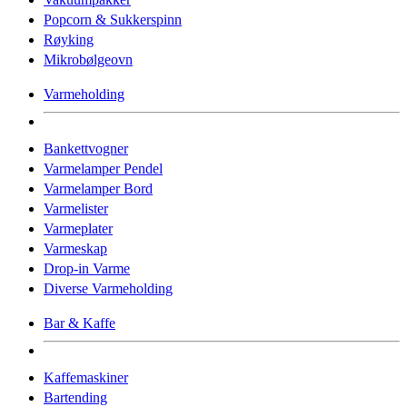
Popcorn & Sukkerspinn
Røyking
Mikrobølgeovn
Varmeholding
Bankettvogner
Varmelamper Pendel
Varmelamper Bord
Varmelister
Varmeplater
Varmeskap
Drop-in Varme
Diverse Varmeholding
Bar & Kaffe
Kaffemaskiner
Bartending