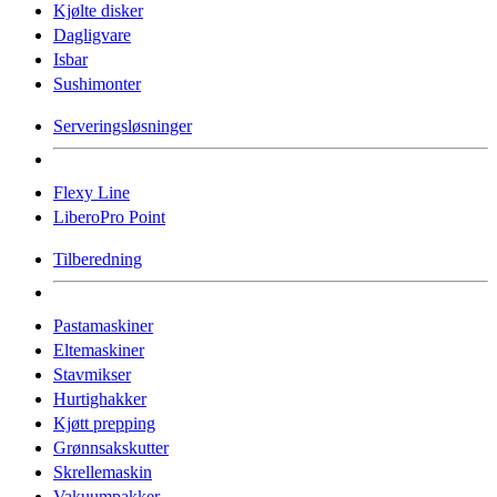
Kjølte disker
Dagligvare
Isbar
Sushimonter
Serveringsløsninger
Flexy Line
LiberoPro Point
Tilberedning
Pastamaskiner
Eltemaskiner
Stavmikser
Hurtighakker
Kjøtt prepping
Grønnsakskutter
Skrellemaskin
Vakuumpakker