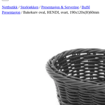
Nettbutikk
/
Storkjøkken
/
Presentasjon & Servering
/
Buffé
Presentasjon
/ Bakekurv oval, HENDI, svart, 190x120x(H)60mm