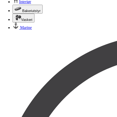
Interiør
Bakeriutstyr
Vaskeri
Marine