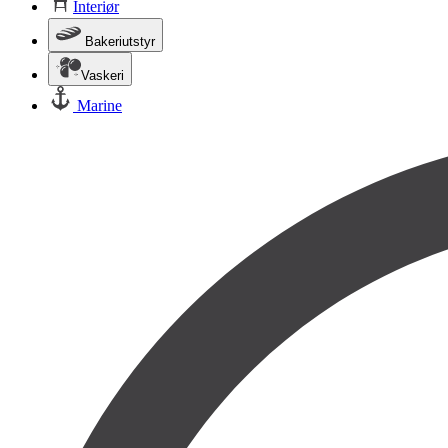
Interiør
Bakeriutstyr
Vaskeri
Marine