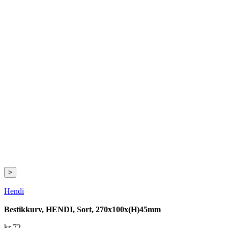
>
Hendi
Bestikkurv, HENDI, Sort, 270x100x(H)45mm
kr
72
,-