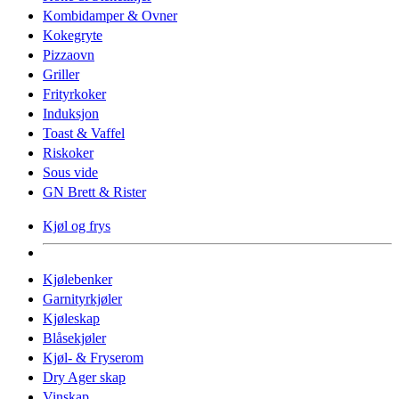
Kombidamper & Ovner
Kokegryte
Pizzaovn
Griller
Frityrkoker
Induksjon
Toast & Vaffel
Riskoker
Sous vide
GN Brett & Rister
Kjøl og frys
Kjølebenker
Garnityrkjøler
Kjøleskap
Blåsekjøler
Kjøl- & Fryserom
Dry Ager skap
Vinskap