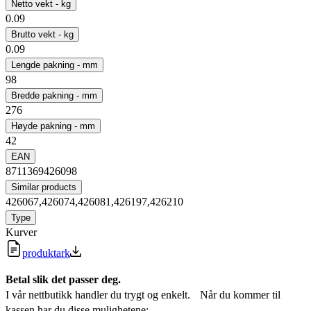
Netto vekt - kg
0.09
Brutto vekt - kg
0.09
Lengde pakning - mm
98
Bredde pakning - mm
276
Høyde pakning - mm
42
EAN
8711369426098
Similar products
426067,426074,426081,426197,426210
Type
Kurver
produktark
Betal slik det passer deg.
I vår nettbutikk handler du trygt og enkelt. Når du kommer til
kassen har du disse mulighetene;