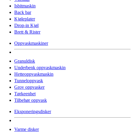
Isbitmaskin
Back bar
Kjøleplater
Drop-in Kjøl
Brett & Rister
Oppvaskmaskiner
Granuldisk
Underbenk oppvaskmaskin
Hetteoppvaskmaskin
Tunneloppvask
Grov oppvasker
Tørkeenhet
Tilbehør oppvask
Eksponeringsdisker
Varme disker