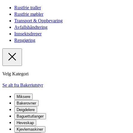
Rustfrie traller
Rustfrie møbler
Transport & Oppbevaring
Avfallshåndtering
Innsektsdreper
Rengjøring
Velg Kategori
Se alt fra Bakeriutstyr
Miksere
Bakerovner
Deigdelere
Baguettutlanger
Heveskap
Kjevlemaskiner