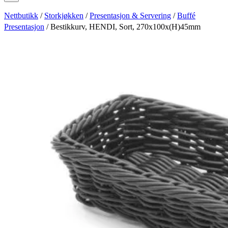
Nettbutikk
/
Storkjøkken
/
Presentasjon & Servering
/
Buffé
Presentasjon
/ Bestikkurv, HENDI, Sort, 270x100x(H)45mm