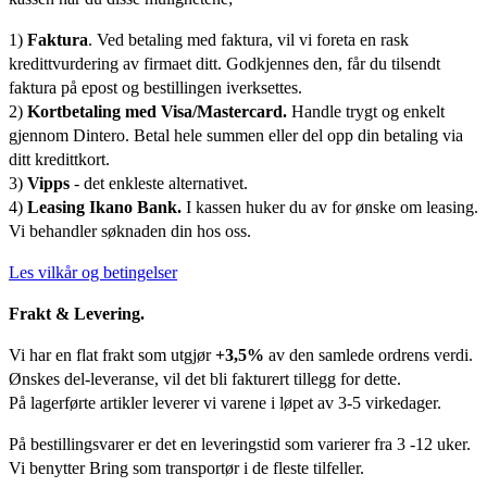
1)
Faktura
. Ved betaling med faktura, vil vi foreta en rask
kredittvurdering av firmaet ditt. Godkjennes den, får du tilsendt
faktura på epost og bestillingen iverksettes.
2)
Kortbetaling med Visa/Mastercard.
Handle trygt og enkelt
gjennom Dintero. Betal hele summen eller del opp din betaling via
ditt kredittkort.
3)
Vipps
- det enkleste alternativet.
4)
Leasing Ikano Bank.
I kassen huker du av for ønske om leasing.
Vi behandler søknaden din hos oss.
Les vilkår og betingelser
Frakt & Levering.
Vi har en flat frakt som utgjør
+3,5%
av den samlede ordrens verdi.
Ønskes del-leveranse, vil det bli fakturert tillegg for dette.
På lagerførte artikler leverer vi varene i løpet av 3-5 virkedager.
På bestillingsvarer er det en leveringstid som varierer fra 3 -12 uker.
Vi benytter Bring som transportør i de fleste tilfeller.