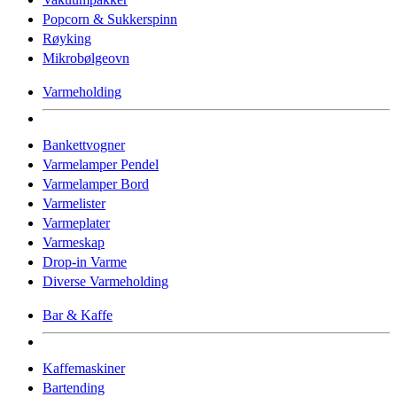
Popcorn & Sukkerspinn
Røyking
Mikrobølgeovn
Varmeholding
Bankettvogner
Varmelamper Pendel
Varmelamper Bord
Varmelister
Varmeplater
Varmeskap
Drop-in Varme
Diverse Varmeholding
Bar & Kaffe
Kaffemaskiner
Bartending