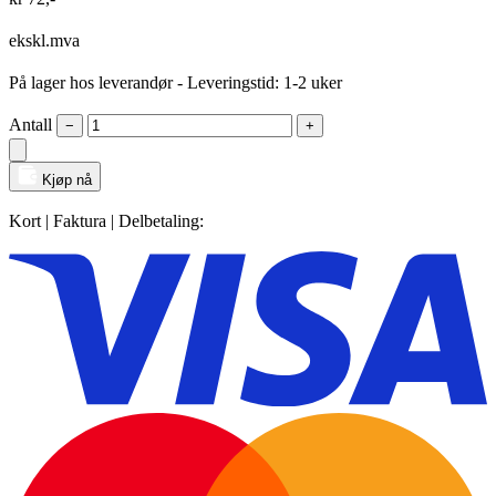
ekskl.mva
På lager hos leverandør
- Leveringstid: 1-2 uker
Antall
−
+
Kjøp nå
Kort | Faktura | Delbetaling: