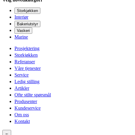
Storkjøkken
Interiør
Bakeriutstyr
Vaskeri
Marine
Prosjektering
Storkjøkken
Referanser
Våre tjenester
Service
Ledig stilling
Artikler
Ofte stilte spørsmål
Produsenter
Kundeservice
Om oss
Kontakt
←