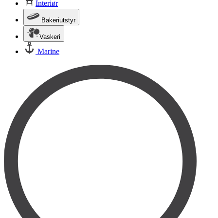
Interiør
Bakeriutstyr
Vaskeri
Marine