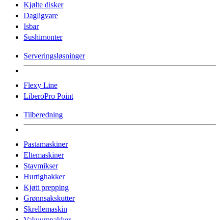
Kjølte disker
Dagligvare
Isbar
Sushimonter
Serveringsløsninger
Flexy Line
LiberoPro Point
Tilberedning
Pastamaskiner
Eltemaskiner
Stavmikser
Hurtighakker
Kjøtt prepping
Grønnsakskutter
Skrellemaskin
Vakuumpakker