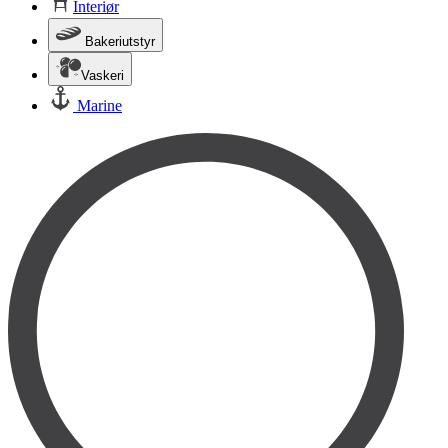
Interiør
Bakeriutstyr
Vaskeri
Marine