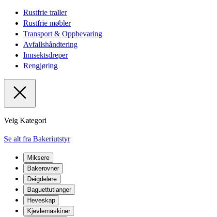
Rustfrie traller
Rustfrie møbler
Transport & Oppbevaring
Avfallshåndtering
Innsektsdreper
Rengjøring
Velg Kategori
Se alt fra Bakeriutstyr
Miksere
Bakerovner
Deigdelere
Baguettutlanger
Heveskap
Kjevlemaskiner