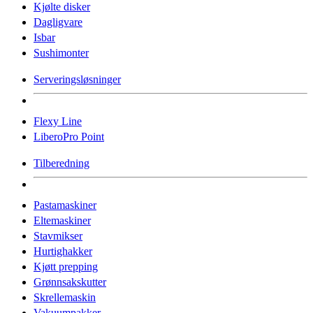
Kjølte disker
Dagligvare
Isbar
Sushimonter
Serveringsløsninger
Flexy Line
LiberoPro Point
Tilberedning
Pastamaskiner
Eltemaskiner
Stavmikser
Hurtighakker
Kjøtt prepping
Grønnsakskutter
Skrellemaskin
Vakuumpakker