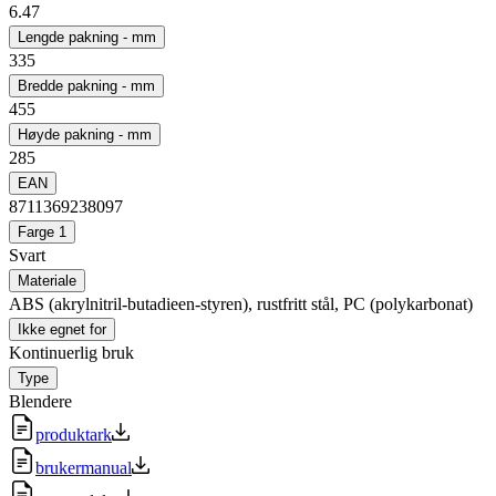
6.47
Lengde pakning - mm
335
Bredde pakning - mm
455
Høyde pakning - mm
285
EAN
8711369238097
Farge 1
Svart
Materiale
ABS (akrylnitril-butadieen-styren), rustfritt stål, PC (polykarbonat)
Ikke egnet for
Kontinuerlig bruk
Type
Blendere
produktark
brukermanual