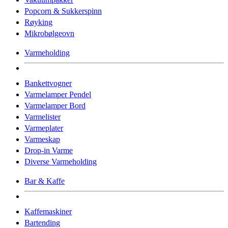
Popcorn & Sukkerspinn
Røyking
Mikrobølgeovn
Varmeholding
Bankettvogner
Varmelamper Pendel
Varmelamper Bord
Varmelister
Varmeplater
Varmeskap
Drop-in Varme
Diverse Varmeholding
Bar & Kaffe
Kaffemaskiner
Bartending