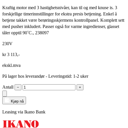
Kraftig motor med 3 hastighetsnivåer, kan til og med knuse is. 3
forskjellige timerinnstillinger for ekstra presis betjening. Enkel å
betjene takket være berøringsskjermens kontrollpanel. Komplett sett
med pusher inkludert. Passer også for varme ingredienser, glasset
tåler opptil 90˚C., 238097
230V
kr
3 113
,-
ekskl.mva
På lager hos leverandør
- Leveringstid: 1-2 uker
Antall
−
+
Kjøp nå
Leasing via Ikano Bank