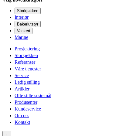
Storkjøkken
Interiør
Bakeriutstyr
Vaskeri
Marine
Prosjektering
Storkjøkken
Referanser
Våre tjenester
Service
Ledig stilling
Artikler
Ofte stilte spørsmål
Produsenter
Kundeservice
Om oss
Kontakt
←