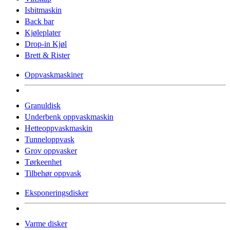
Isbitmaskin
Back bar
Kjøleplater
Drop-in Kjøl
Brett & Rister
Oppvaskmaskiner
Granuldisk
Underbenk oppvaskmaskin
Hetteoppvaskmaskin
Tunneloppvask
Grov oppvasker
Tørkeenhet
Tilbehør oppvask
Eksponeringsdisker
Varme disker