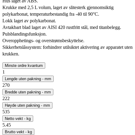
Hus laget av ABS.
Krukke med 2,5 L volum, laget av slitesterk gjennomsiktig
polykarbonat, temperaturbestandig fra -40 til 90°C.
Lokk laget av polykarbonat.
Avtakbart blad laget av AISI 420 rustfritt stål, med titanbelegg.
Pulsblandingsfunksjon.
Overopphetings- og overstrømsbeskyttelse.
Sikkerhetslåssystem: forhindrer utilsiktet aktivering av apparatet uten
krukken.
Minste ordre kvantum
1
Lengde uten pakning - mm
270
Bredde uten pakning - mm
222
Høyde uten pakning - mm
535
Netto vekt - kg
5.45
Brutto vekt - kg