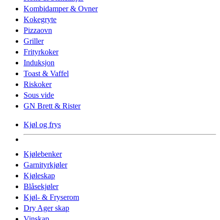
Kombidamper & Ovner
Kokegryte
Pizzaovn
Griller
Frityrkoker
Induksjon
Toast & Vaffel
Riskoker
Sous vide
GN Brett & Rister
Kjøl og frys
Kjølebenker
Garnityrkjøler
Kjøleskap
Blåsekjøler
Kjøl- & Fryserom
Dry Ager skap
Vinskap