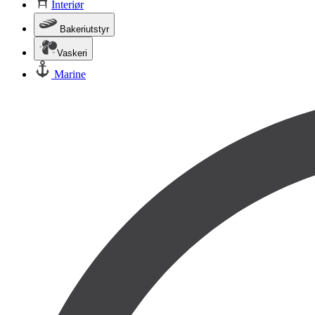
Interiør
Bakeriutstyr
Vaskeri
Marine