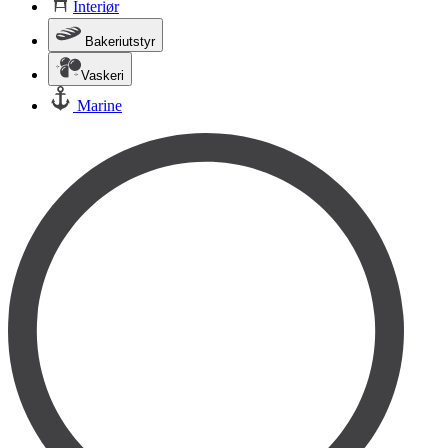
Interiør
Bakeriutstyr
Vaskeri
Marine