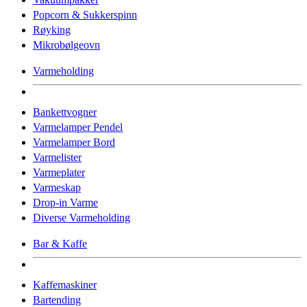
Popcorn & Sukkerspinn
Røyking
Mikrobølgeovn
Varmeholding
Bankettvogner
Varmelamper Pendel
Varmelamper Bord
Varmelister
Varmeplater
Varmeskap
Drop-in Varme
Diverse Varmeholding
Bar & Kaffe
Kaffemaskiner
Bartending