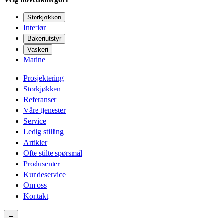
Storkjøkken
Interiør
Bakeriutstyr
Vaskeri
Marine
Prosjektering
Storkjøkken
Referanser
Våre tjenester
Service
Ledig stilling
Artikler
Ofte stilte spørsmål
Produsenter
Kundeservice
Om oss
Kontakt
←