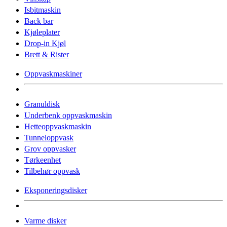
Isbitmaskin
Back bar
Kjøleplater
Drop-in Kjøl
Brett & Rister
Oppvaskmaskiner
Granuldisk
Underbenk oppvaskmaskin
Hetteoppvaskmaskin
Tunneloppvask
Grov oppvasker
Tørkeenhet
Tilbehør oppvask
Eksponeringsdisker
Varme disker