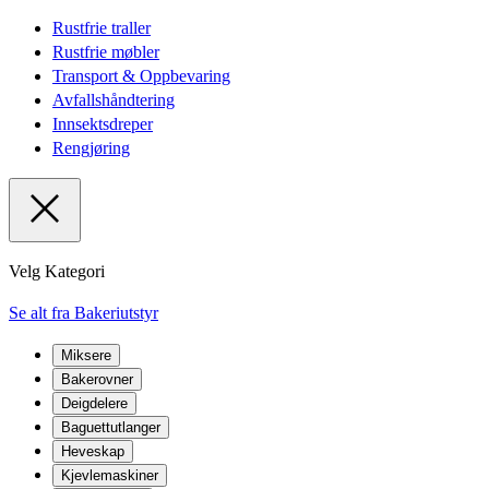
Rustfrie traller
Rustfrie møbler
Transport & Oppbevaring
Avfallshåndtering
Innsektsdreper
Rengjøring
Velg Kategori
Se alt fra Bakeriutstyr
Miksere
Bakerovner
Deigdelere
Baguettutlanger
Heveskap
Kjevlemaskiner