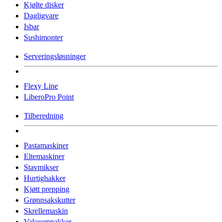
Kjølte disker
Dagligvare
Isbar
Sushimonter
Serveringsløsninger
Flexy Line
LiberoPro Point
Tilberedning
Pastamaskiner
Eltemaskiner
Stavmikser
Hurtighakker
Kjøtt prepping
Grønnsakskutter
Skrellemaskin
Vakuumpakker