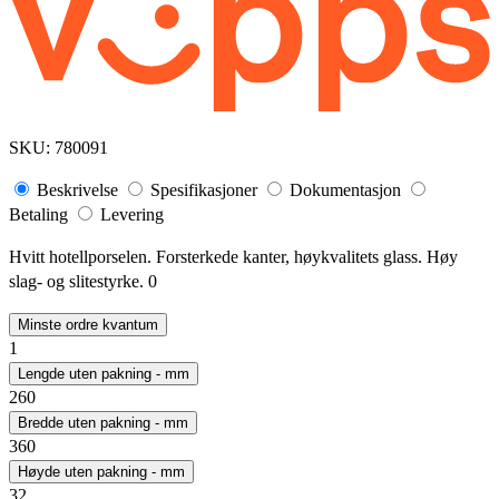
SKU:
780091
Beskrivelse
Spesifikasjoner
Dokumentasjon
Betaling
Levering
Hvitt hotellporselen. Forsterkede kanter, høykvalitets glass. Høy
slag- og slitestyrke. 0
Minste ordre kvantum
1
Lengde uten pakning - mm
260
Bredde uten pakning - mm
360
Høyde uten pakning - mm
32