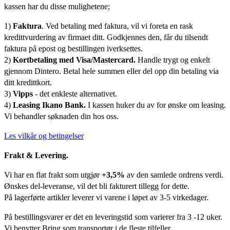
kassen har du disse mulighetene;
1)
Faktura
. Ved betaling med faktura, vil vi foreta en rask
kredittvurdering av firmaet ditt. Godkjennes den, får du tilsendt
faktura på epost og bestillingen iverksettes.
2)
Kortbetaling med Visa/Mastercard.
Handle trygt og enkelt
gjennom Dintero. Betal hele summen eller del opp din betaling via
ditt kredittkort.
3)
Vipps
- det enkleste alternativet.
4)
Leasing Ikano Bank.
I kassen huker du av for ønske om leasing.
Vi behandler søknaden din hos oss.
Les vilkår og betingelser
Frakt & Levering.
Vi har en flat frakt som utgjør
+3,5%
av den samlede ordrens verdi.
Ønskes del-leveranse, vil det bli fakturert tillegg for dette.
På lagerførte artikler leverer vi varene i løpet av 3-5 virkedager.
På bestillingsvarer er det en leveringstid som varierer fra 3 -12 uker.
Vi benytter Bring som transportør i de fleste tilfeller.