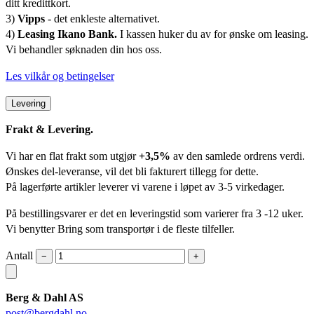
ditt kredittkort.
3)
Vipps
- det enkleste alternativet.
4)
Leasing Ikano Bank.
I kassen huker du av for ønske om leasing.
Vi behandler søknaden din hos oss.
Les vilkår og betingelser
Levering
Frakt & Levering.
Vi har en flat frakt som utgjør
+3,5%
av den samlede ordrens verdi.
Ønskes del-leveranse, vil det bli fakturert tillegg for dette.
På lagerførte artikler leverer vi varene i løpet av 3-5 virkedager.
På bestillingsvarer er det en leveringstid som varierer fra 3 -12 uker.
Vi benytter Bring som transportør i de fleste tilfeller.
Antall
−
+
Berg & Dahl AS
post@bergdahl.no