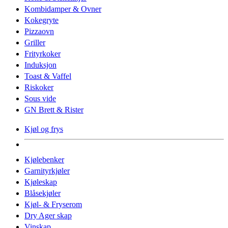
Kombidamper & Ovner
Kokegryte
Pizzaovn
Griller
Frityrkoker
Induksjon
Toast & Vaffel
Riskoker
Sous vide
GN Brett & Rister
Kjøl og frys
Kjølebenker
Garnityrkjøler
Kjøleskap
Blåsekjøler
Kjøl- & Fryserom
Dry Ager skap
Vinskap