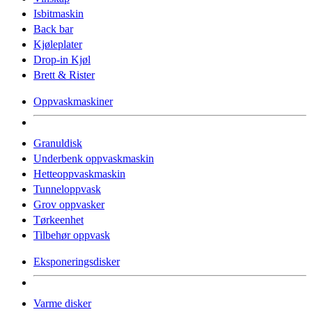
Isbitmaskin
Back bar
Kjøleplater
Drop-in Kjøl
Brett & Rister
Oppvaskmaskiner
Granuldisk
Underbenk oppvaskmaskin
Hetteoppvaskmaskin
Tunneloppvask
Grov oppvasker
Tørkeenhet
Tilbehør oppvask
Eksponeringsdisker
Varme disker