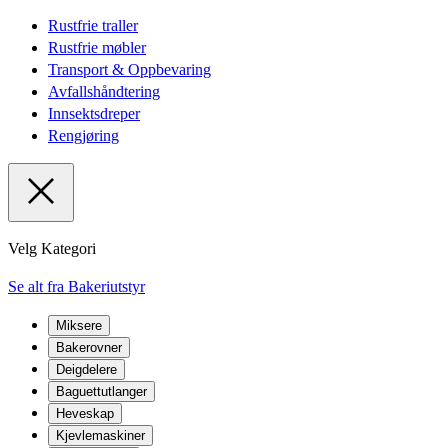
Rustfrie traller
Rustfrie møbler
Transport & Oppbevaring
Avfallshåndtering
Innsektsdreper
Rengjøring
Velg Kategori
Se alt fra Bakeriutstyr
Miksere
Bakerovner
Deigdelere
Baguettutlanger
Heveskap
Kjevlemaskiner