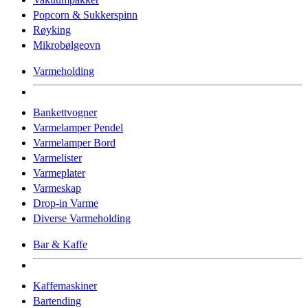
Popcorn & Sukkerspinn
Røyking
Mikrobølgeovn
Varmeholding
Bankettvogner
Varmelamper Pendel
Varmelamper Bord
Varmelister
Varmeplater
Varmeskap
Drop-in Varme
Diverse Varmeholding
Bar & Kaffe
Kaffemaskiner
Bartending