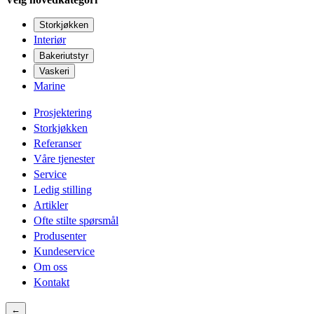
Storkjøkken
Interiør
Bakeriutstyr
Vaskeri
Marine
Prosjektering
Storkjøkken
Referanser
Våre tjenester
Service
Ledig stilling
Artikler
Ofte stilte spørsmål
Produsenter
Kundeservice
Om oss
Kontakt
←