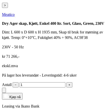
>
Meatico
Dry Ager skap, Kjøtt, Enkel 400 ltr. Sort, Glass, Green, 230V
Dim: L 600 x D 600 x H 1935 mm, Skap til bruk for mørning av
kjøtt. Temp: 0°+10°C, Fuktighet 40% ÷ 90%, AC9F38
230V - 50 Hz
kr
71 266
,-
ekskl.mva
På lager hos leverandør
- Leveringstid: 4-6 uker
Antall
−
+
Kjøp nå
Leasing via Ikano Bank