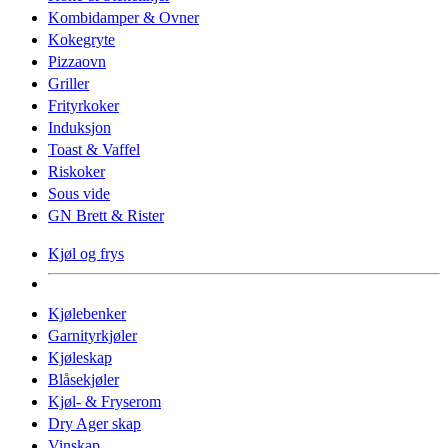
Kombidamper & Ovner
Kokegryte
Pizzaovn
Griller
Frityrkoker
Induksjon
Toast & Vaffel
Riskoker
Sous vide
GN Brett & Rister
Kjøl og frys
Kjølebenker
Garnityrkjøler
Kjøleskap
Blåsekjøler
Kjøl- & Fryserom
Dry Ager skap
Vinskap