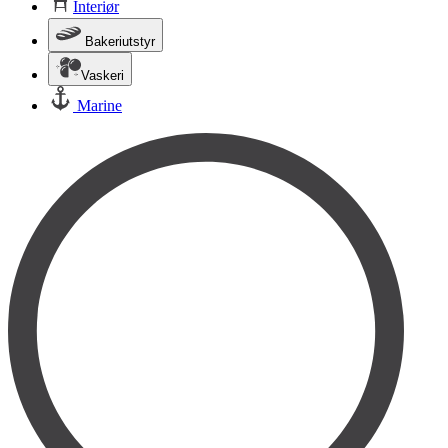
Interiør
Bakeriutstyr
Vaskeri
Marine