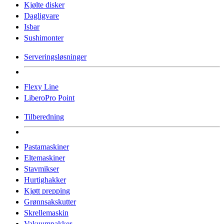
Kjølte disker
Dagligvare
Isbar
Sushimonter
Serveringsløsninger
Flexy Line
LiberoPro Point
Tilberedning
Pastamaskiner
Eltemaskiner
Stavmikser
Hurtighakker
Kjøtt prepping
Grønnsakskutter
Skrellemaskin
Vakuumpakker