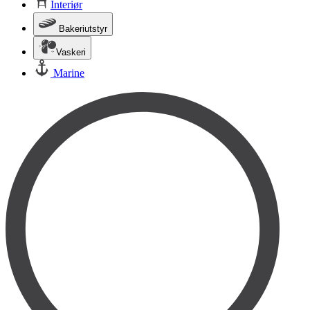
Interiør
Bakeriutstyr
Vaskeri
Marine