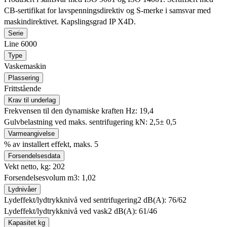
CB-sertifikat for lavspenningsdirektiv og S-merke i samsvar med
maskindirektivet. Kapslingsgrad IP X4D.
Serie
Line 6000
Type
Vaskemaskin
Plassering
Frittstående
Krav til underlag
Frekvensen til den dynamiske kraften Hz: 19,4
Gulvbelastning ved maks. sentrifugering kN: 2,5± 0,5
Varmeangivelse
% av installert effekt, maks. 5
Forsendelsesdata
Vekt netto, kg: 202
Forsendelsesvolum m3: 1,02
Lydnivåer
Lydeffekt/lydtrykknivå ved sentrifugering2 dB(A): 76/62
Lydeffekt/lydtrykknivå ved vask2 dB(A): 61/46
Kapasitet kg