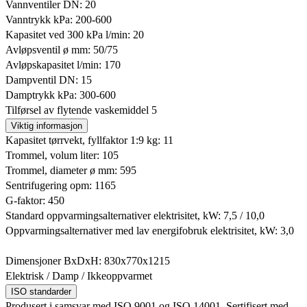
Vannventiler DN: 20
Vanntrykk kPa: 200-600
Kapasitet ved 300 kPa l/min: 20
Avløpsventil ø mm: 50/75
Avløpskapasitet l/min: 170
Dampventil DN: 15
Damptrykk kPa: 300-600
Tilførsel av flytende vaskemiddel 5
Viktig informasjon
Kapasitet tørrvekt, fyllfaktor 1:9 kg: 11
Trommel, volum liter: 105
Trommel, diameter ø mm: 595
Sentrifugering opm: 1165
G-faktor: 450
Standard oppvarmingsalternativer elektrisitet, kW: 7,5 / 10,0
Oppvarmingsalternativer med lav energifobruk elektrisitet, kW: 3,0
Dimensjoner BxDxH: 830x770x1215
Elektrisk / Damp / Ikkeoppvarmet
ISO standarder
Produsert i samsvar med ISO 9001 og ISO 14001. Sertifisert med