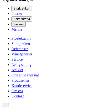
Storkjøkken
Interiør
Bakeriutstyr
Vaskeri
Marine
Prosjektering
Storkjøkken
Referanser
Våre tjenester
Service
Ledig stilling
Artikler
Ofte stilte spørsmål
Produsenter
Kundeservice
Om oss
Kontakt
←