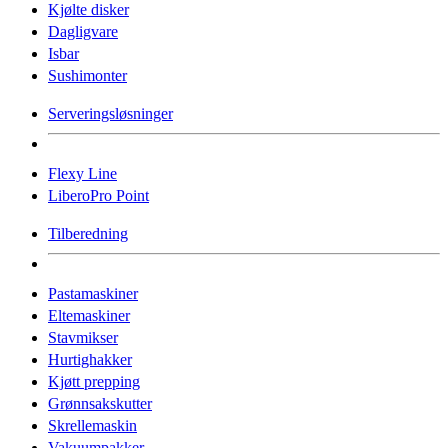
Kjølte disker
Dagligvare
Isbar
Sushimonter
Serveringsløsninger
Flexy Line
LiberoPro Point
Tilberedning
Pastamaskiner
Eltemaskiner
Stavmikser
Hurtighakker
Kjøtt prepping
Grønnsakskutter
Skrellemaskin
Vakuumpakker