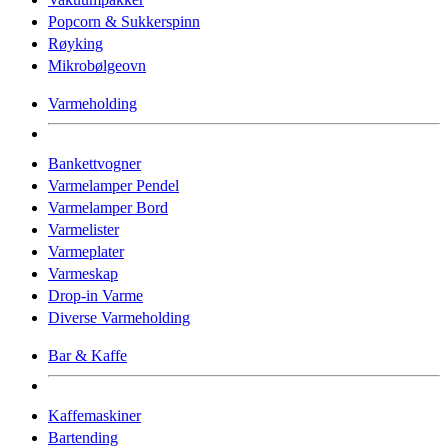
Popcorn & Sukkerspinn
Røyking
Mikrobølgeovn
Varmeholding
Bankettvogner
Varmelamper Pendel
Varmelamper Bord
Varmelister
Varmeplater
Varmeskap
Drop-in Varme
Diverse Varmeholding
Bar & Kaffe
Kaffemaskiner
Bartending