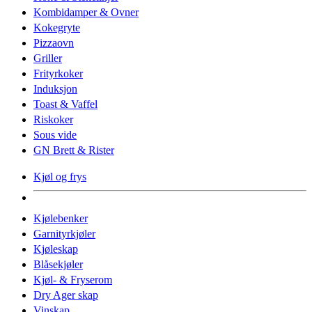
Kombidamper & Ovner
Kokegryte
Pizzaovn
Griller
Frityrkoker
Induksjon
Toast & Vaffel
Riskoker
Sous vide
GN Brett & Rister
Kjøl og frys
Kjølebenker
Garnityrkjøler
Kjøleskap
Blåsekjøler
Kjøl- & Fryserom
Dry Ager skap
Vinskap