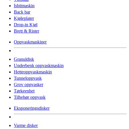
Isbitmaskin
Back bar
Kjøleplater
Drop-in Kjøl
Brett & Rister
Oppvaskmaskiner
Granuldisk
Underbenk oppvaskmaskin
Hetteoppvaskmaskin
Tunneloppvask
Grov oppvasker
Tørkeenhet
Tilbehør oppvask
Eksponeringsdisker
Varme disker