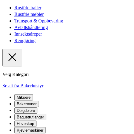
Rustfrie traller
Rustfrie møbler
Transport & Oppbevaring
Avfallshåndtering
Innsektsdreper
Rengjøring
Velg Kategori
Se alt fra Bakeriutstyr
Miksere
Bakerovner
Deigdelere
Baguettutlanger
Heveskap
Kjevlemaskiner