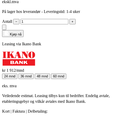
ekskl.mva
På lager hos leverandør
- Leveringstid: 1-4 uker
Antall
−
+
Kjøp nå
Leasing via Ikano Bank
kr 1 912
/mnd
24 mnd
36 mnd
48 mnd
60 mnd
eks. mva
Veiledende estimat. Leasing tilbys kun til bedrifter. Endelig avtale,
etableringsgebyr og vilkår avtales med Ikano Bank.
Kort | Faktura | Delbetaling: