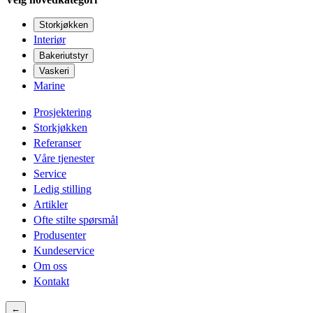
Storkjøkken
Interiør
Bakeriutstyr
Vaskeri
Marine
Prosjektering
Storkjøkken
Referanser
Våre tjenester
Service
Ledig stilling
Artikler
Ofte stilte spørsmål
Produsenter
Kundeservice
Om oss
Kontakt
←