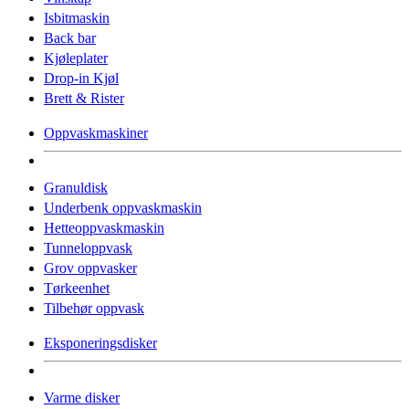
Isbitmaskin
Back bar
Kjøleplater
Drop-in Kjøl
Brett & Rister
Oppvaskmaskiner
Granuldisk
Underbenk oppvaskmaskin
Hetteoppvaskmaskin
Tunneloppvask
Grov oppvasker
Tørkeenhet
Tilbehør oppvask
Eksponeringsdisker
Varme disker