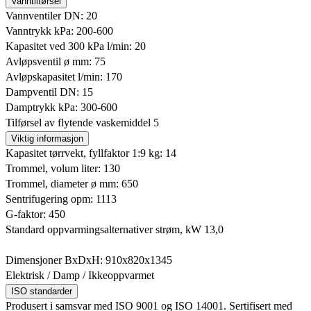
Vanntilførsel
Vannventiler DN: 20
Vanntrykk kPa: 200-600
Kapasitet ved 300 kPa l/min: 20
Avløpsventil ø mm: 75
Avløpskapasitet l/min: 170
Dampventil DN: 15
Damptrykk kPa: 300-600
Tilførsel av flytende vaskemiddel 5
Viktig informasjon
Kapasitet tørrvekt, fyllfaktor 1:9 kg: 14
Trommel, volum liter: 130
Trommel, diameter ø mm: 650
Sentrifugering opm: 1113
G-faktor: 450
Standard oppvarmingsalternativer strøm, kW 13,0
Dimensjoner BxDxH: 910x820x1345
Elektrisk / Damp / Ikkeoppvarmet
ISO standarder
Produsert i samsvar med ISO 9001 og ISO 14001. Sertifisert med