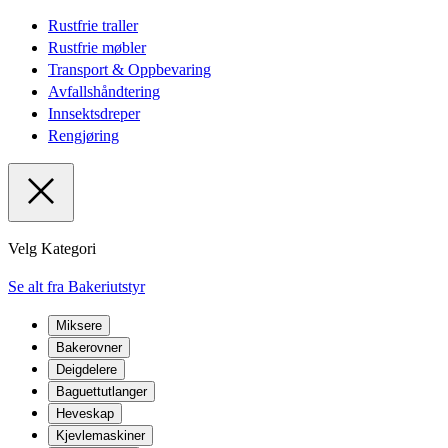
Rustfrie traller
Rustfrie møbler
Transport & Oppbevaring
Avfallshåndtering
Innsektsdreper
Rengjøring
Velg Kategori
Se alt fra Bakeriutstyr
Miksere
Bakerovner
Deigdelere
Baguettutlanger
Heveskap
Kjevlemaskiner