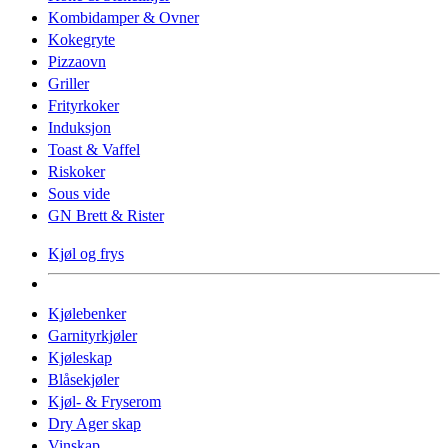
Kombidamper & Ovner
Kokegryte
Pizzaovn
Griller
Frityrkoker
Induksjon
Toast & Vaffel
Riskoker
Sous vide
GN Brett & Rister
Kjøl og frys
Kjølebenker
Garnityrkjøler
Kjøleskap
Blåsekjøler
Kjøl- & Fryserom
Dry Ager skap
Vinskap