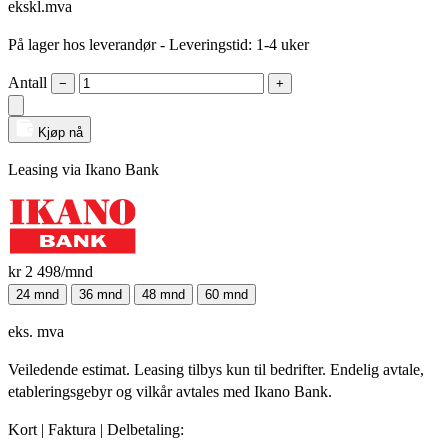
ekskl.mva
På lager hos leverandør
- Leveringstid: 1-4 uker
Antall
−
+
Kjøp nå
Leasing via Ikano Bank
kr 2 498
/mnd
24 mnd
36 mnd
48 mnd
60 mnd
eks. mva
Veiledende estimat. Leasing tilbys kun til bedrifter. Endelig avtale,
etableringsgebyr og vilkår avtales med Ikano Bank.
Kort | Faktura | Delbetaling: