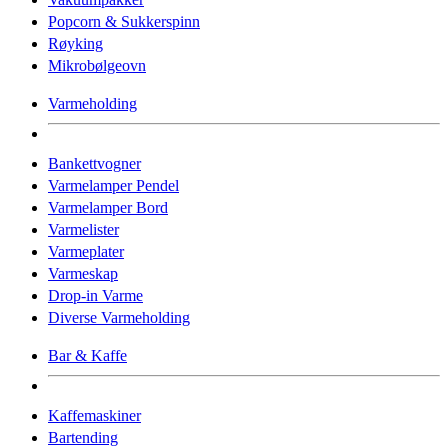
Popcorn & Sukkerspinn
Røyking
Mikrobølgeovn
Varmeholding
Bankettvogner
Varmelamper Pendel
Varmelamper Bord
Varmelister
Varmeplater
Varmeskap
Drop-in Varme
Diverse Varmeholding
Bar & Kaffe
Kaffemaskiner
Bartending