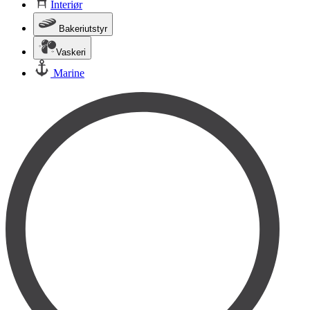
Interiør
Bakeriutstyr
Vaskeri
Marine