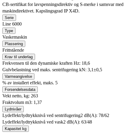
CB-sertifikat for lavspenningsdirektiv og S-merke i samsvar med
maskindirektivet. Kapslingsgrad IP X4D.
Serie
Line 6000
Type
Vaskemaskin
Plassering
Frittstående
Krav til underlag
Frekvensen til den dynamiske kraften Hz: 18,6
Gulvbelastning ved maks. sentrifugering kN: 3,1±0,5
Varmeangivelse
% av installert effekt, maks. 5
Forsendelsesdata
Vekt netto, kg: 263
Fraktvolum m3: 1,37
Lydnivåer
Lydeffekt/lydtrykknivå ved sentrifugering2 dB(A): 78/62
Lydeffekt/lydtrykknivå ved vask2 dB(A): 63/48
Kapasitet kg