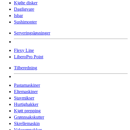
Kjølte disker
Dagligvare
Isbar
Sushimonter
Serveringsløsninger
Flexy Line
LiberoPro Point
Tilberedning
Pastamaskiner
Eltemaskiner
Stavmikser
Hurtighakker
Kjøtt prepping
Grønnsakskutter
Skrellemaskin
Vakuumpakker