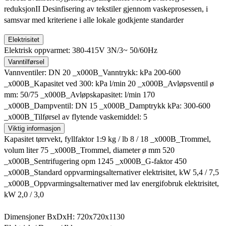
reduksjonII Desinfisering av tekstiler gjennom vaskeprosessen, i
samsvar med kriteriene i alle lokale godkjente standarder
Elektrisitet
Elektrisk oppvarmet: 380-415V 3N/3~ 50/60Hz
Vanntilførsel
Vannventiler: DN 20 _x000B_Vanntrykk: kPa 200-600
_x000B_Kapasitet ved 300: kPa l/min 20 _x000B_Avløpsventil ø
mm: 50/75 _x000B_Avløpskapasitet: l/min 170
_x000B_Dampventil: DN 15 _x000B_Damptrykk kPa: 300-600
_x000B_Tilførsel av flytende vaskemiddel: 5
Viktig informasjon
Kapasitet tørrvekt, fyllfaktor 1:9 kg / lb 8 / 18 _x000B_Trommel,
volum liter 75 _x000B_Trommel, diameter ø mm 520
_x000B_Sentrifugering opm 1245 _x000B_G-faktor 450
_x000B_Standard oppvarmingsalternativer elektrisitet, kW 5,4 / 7,5
_x000B_Oppvarmingsalternativer med lav energifobruk elektrisitet,
kW 2,0 / 3,0
Dimensjoner BxDxH: 720x720x1130