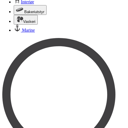
Interiør
Bakeriutstyr
Vaskeri
Marine