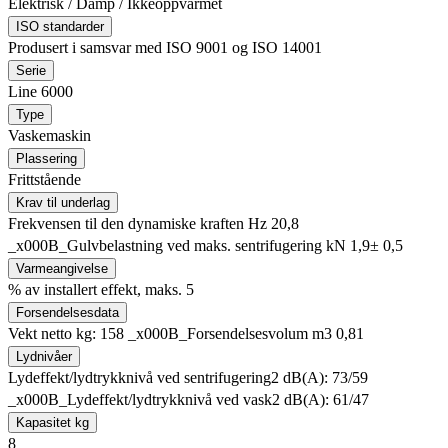
Elektrisk / Damp / Ikkeoppvarmet
ISO standarder
Produsert i samsvar med ISO 9001 og ISO 14001
Serie
Line 6000
Type
Vaskemaskin
Plassering
Frittstående
Krav til underlag
Frekvensen til den dynamiske kraften Hz 20,8
_x000B_Gulvbelastning ved maks. sentrifugering kN 1,9± 0,5
Varmeangivelse
% av installert effekt, maks. 5
Forsendelsesdata
Vekt netto kg: 158 _x000B_Forsendelsesvolum m3 0,81
Lydnivåer
Lydeffekt/lydtrykknivå ved sentrifugering2 dB(A): 73/59
_x000B_Lydeffekt/lydtrykknivå ved vask2 dB(A): 61/47
Kapasitet kg
8