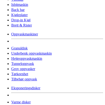
Isbitmaskin
Back bar
Kjøleplater
Drop-in Kjøl
Brett & Rister
Oppvaskmaskiner
Granuldisk
Underbenk oppvaskmaskin
Hetteoppvaskmaskin
Tunneloppvask
Grov oppvasker
Tørkeenhet
Tilbehør oppvask
Eksponeringsdisker
Varme disker