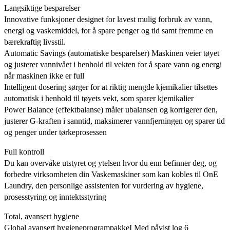
Langsiktige besparelser
Innovative funksjoner designet for lavest mulig forbruk av vann,
energi og vaskemiddel, for å spare penger og tid samt fremme en
bærekraftig livsstil.
Automatic Savings (automatiske besparelser) Maskinen veier tøyet
og justerer vannivået i henhold til vekten for å spare vann og energi
når maskinen ikke er full
Intelligent dosering sørger for at riktig mengde kjemikalier tilsettes
automatisk i henhold til tøyets vekt, som sparer kjemikalier
Power Balance (effektbalanse) måler ubalansen og korrigerer den,
justerer G-kraften i sanntid, maksimerer vannfjerningen og sparer tid
og penger under tørkeprosessen
Full kontroll
Du kan overvåke utstyret og ytelsen hvor du enn befinner deg, og
forbedre virksomheten din Vaskemaskiner som kan kobles til OnE
Laundry, den personlige assistenten for vurdering av hygiene,
prosesstyring og inntektsstyring
Total, avansert hygiene
Global avansert hygieneprogrampakkeI Med påvist log 6