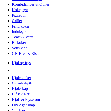
Kombidamper & Ovner
Kokegryte
Pizzaovn
Griller
Frityrkoker
Induksjon
Toast & Vaffel
Riskoker
Sous vide
GN Brett & Rister
Kjøl og frys
Kjølebenker
Garnityrkjøler
Kjøleskap
Blåsekjøler
Kjøl- & Fryserom
Dry Ager skap
Vinskap