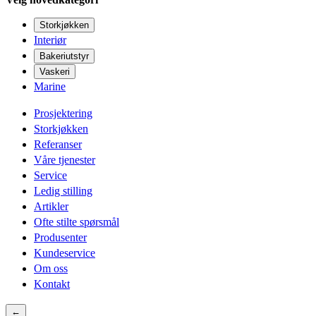
Storkjøkken
Interiør
Bakeriutstyr
Vaskeri
Marine
Prosjektering
Storkjøkken
Referanser
Våre tjenester
Service
Ledig stilling
Artikler
Ofte stilte spørsmål
Produsenter
Kundeservice
Om oss
Kontakt
←