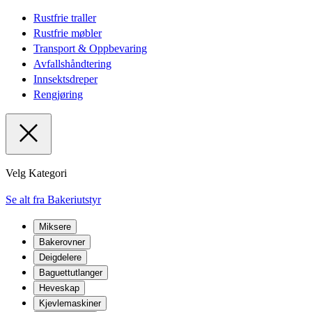
Rustfrie traller
Rustfrie møbler
Transport & Oppbevaring
Avfallshåndtering
Innsektsdreper
Rengjøring
Velg Kategori
Se alt fra Bakeriutstyr
Miksere
Bakerovner
Deigdelere
Baguettutlanger
Heveskap
Kjevlemaskiner