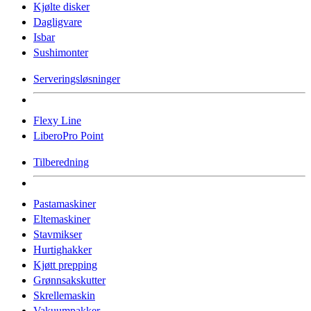
Kjølte disker
Dagligvare
Isbar
Sushimonter
Serveringsløsninger
Flexy Line
LiberoPro Point
Tilberedning
Pastamaskiner
Eltemaskiner
Stavmikser
Hurtighakker
Kjøtt prepping
Grønnsakskutter
Skrellemaskin
Vakuumpakker