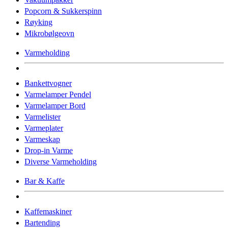
Popcorn & Sukkerspinn
Røyking
Mikrobølgeovn
Varmeholding
Bankettvogner
Varmelamper Pendel
Varmelamper Bord
Varmelister
Varmeplater
Varmeskap
Drop-in Varme
Diverse Varmeholding
Bar & Kaffe
Kaffemaskiner
Bartending