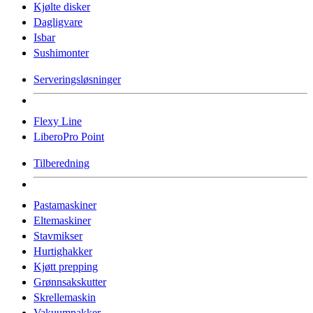
Kjølte disker
Dagligvare
Isbar
Sushimonter
Serveringsløsninger
Flexy Line
LiberoPro Point
Tilberedning
Pastamaskiner
Eltemaskiner
Stavmikser
Hurtighakker
Kjøtt prepping
Grønnsakskutter
Skrellemaskin
Vakuumpakker