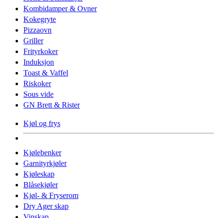
Kombidamper & Ovner
Kokegryte
Pizzaovn
Griller
Frityrkoker
Induksjon
Toast & Vaffel
Riskoker
Sous vide
GN Brett & Rister
Kjøl og frys
Kjølebenker
Garnityrkjøler
Kjøleskap
Blåsekjøler
Kjøl- & Fryserom
Dry Ager skap
Vinskap