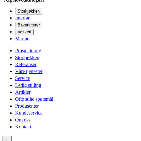
Storkjøkken
Interiør
Bakeriutstyr
Vaskeri
Marine
Prosjektering
Storkjøkken
Referanser
Våre tjenester
Service
Ledig stilling
Artikler
Ofte stilte spørsmål
Produsenter
Kundeservice
Om oss
Kontakt
←