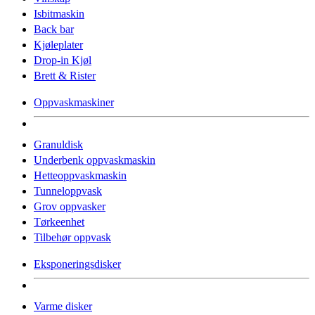
Isbitmaskin
Back bar
Kjøleplater
Drop-in Kjøl
Brett & Rister
Oppvaskmaskiner
Granuldisk
Underbenk oppvaskmaskin
Hetteoppvaskmaskin
Tunneloppvask
Grov oppvasker
Tørkeenhet
Tilbehør oppvask
Eksponeringsdisker
Varme disker