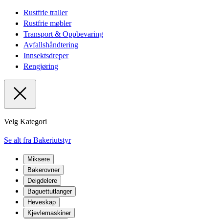
Rustfrie traller
Rustfrie møbler
Transport & Oppbevaring
Avfallshåndtering
Innsektsdreper
Rengjøring
Velg Kategori
Se alt fra Bakeriutstyr
Miksere
Bakerovner
Deigdelere
Baguettutlanger
Heveskap
Kjevlemaskiner