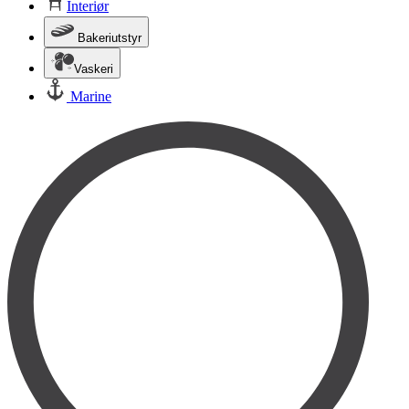
Interiør
Bakeriutstyr
Vaskeri
Marine