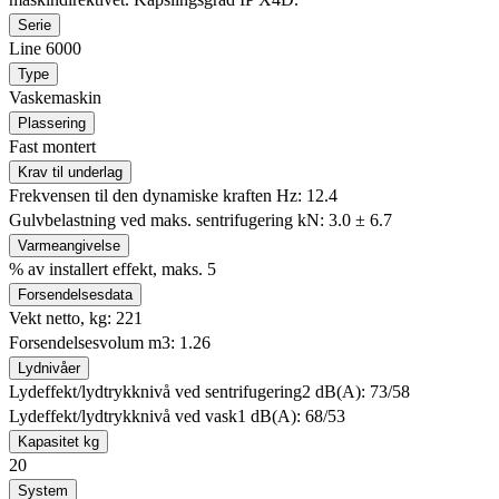
Serie
Line 6000
Type
Vaskemaskin
Plassering
Fast montert
Krav til underlag
Frekvensen til den dynamiske kraften Hz: 12.4
Gulvbelastning ved maks. sentrifugering kN: 3.0 ± 6.7
Varmeangivelse
% av installert effekt, maks. 5
Forsendelsesdata
Vekt netto, kg: 221
Forsendelsesvolum m3: 1.26
Lydnivåer
Lydeffekt/lydtrykknivå ved sentrifugering2 dB(A): 73/58
Lydeffekt/lydtrykknivå ved vask1 dB(A): 68/53
Kapasitet kg
20
System