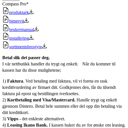
Compass Pro*
produktark
bimrevit
brukermanual
installering
sortimentsbrosjyre
Betal slik det passer deg.
I vår nettbutikk handler du trygt og enkelt. Når du kommer til
kassen har du disse mulighetene;
1)
Faktura
. Ved betaling med faktura, vil vi foreta en rask
kredittvurdering av firmaet ditt. Godkjennes den, får du tilsendt
faktura på epost og bestillingen iverksettes.
2)
Kortbetaling med Visa/Mastercard.
Handle trygt og enkelt
gjennom Dintero. Betal hele summen eller del opp din betaling via
ditt kredittkort.
3)
Vipps
- det enkleste alternativet.
4)
Leasing Ikano Bank.
I kassen huker du av for ønske om leasing.