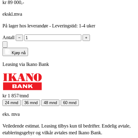
kr
89 000
,-
ekskl.mva
På lager hos leverandør
- Leveringstid: 1-4 uker
Antall
−
+
Kjøp nå
Leasing via Ikano Bank
kr 1 857
/mnd
24 mnd
36 mnd
48 mnd
60 mnd
eks. mva
Veiledende estimat. Leasing tilbys kun til bedrifter. Endelig avtale,
etableringsgebyr og vilkår avtales med Ikano Bank.