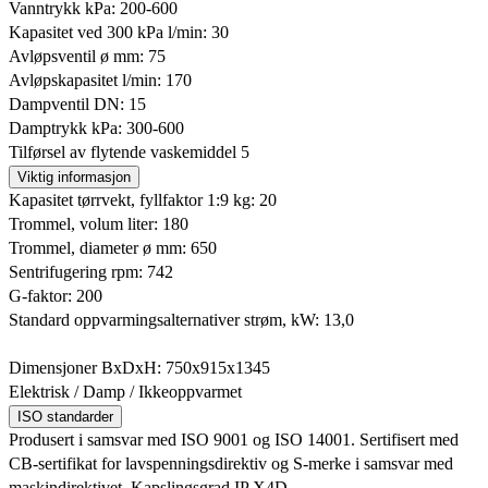
Vanntrykk kPa: 200-600
Kapasitet ved 300 kPa l/min: 30
Avløpsventil ø mm: 75
Avløpskapasitet l/min: 170
Dampventil DN: 15
Damptrykk kPa: 300-600
Tilførsel av flytende vaskemiddel 5
Viktig informasjon
Kapasitet tørrvekt, fyllfaktor 1:9 kg: 20
Trommel, volum liter: 180
Trommel, diameter ø mm: 650
Sentrifugering rpm: 742
G-faktor: 200
Standard oppvarmingsalternativer strøm, kW: 13,0
Dimensjoner BxDxH: 750x915x1345
Elektrisk / Damp / Ikkeoppvarmet
ISO standarder
Produsert i samsvar med ISO 9001 og ISO 14001. Sertifisert med
CB-sertifikat for lavspenningsdirektiv og S-merke i samsvar med
maskindirektivet. Kapslingsgrad IP X4D.