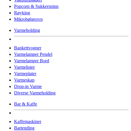
Popcorn & Sukkerspinn
Røyking
Mikrobølgeovn
Varmeholding
Bankettvogner
Varmelamper Pendel
Varmelamper Bord
Varmelister
Varmeplater
Varmeskap
Drop-in Varme
Diverse Varmeholding
Bar & Kaffe
Kaffemaskiner
Bartending