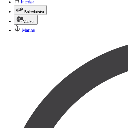
Interiør
Bakeriutstyr
Vaskeri
Marine