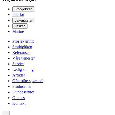
Storkjøkken
Interiør
Bakeriutstyr
Vaskeri
Marine
Prosjektering
Storkjøkken
Referanser
Våre tjenester
Service
Ledig stilling
Artikler
Ofte stilte spørsmål
Produsenter
Kundeservice
Om oss
Kontakt
←