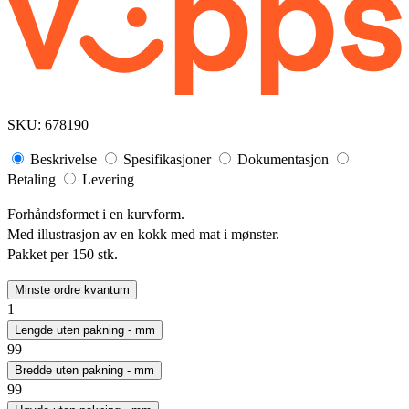
SKU:
678190
Beskrivelse
Spesifikasjoner
Dokumentasjon
Betaling
Levering
Forhåndsformet i en kurvform.
Med illustrasjon av en kokk med mat i mønster.
Pakket per 150 stk.
Minste ordre kvantum
1
Lengde uten pakning - mm
99
Bredde uten pakning - mm
99