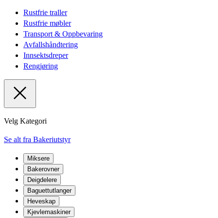
Rustfrie traller
Rustfrie møbler
Transport & Oppbevaring
Avfallshåndtering
Innsektsdreper
Rengjøring
Velg Kategori
Se alt fra Bakeriutstyr
Miksere
Bakerovner
Deigdelere
Baguettutlanger
Heveskap
Kjevlemaskiner