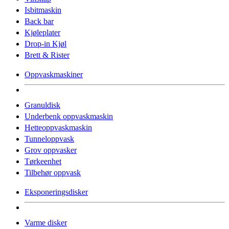
Isbitmaskin
Back bar
Kjøleplater
Drop-in Kjøl
Brett & Rister
Oppvaskmaskiner
Granuldisk
Underbenk oppvaskmaskin
Hetteoppvaskmaskin
Tunneloppvask
Grov oppvasker
Tørkeenhet
Tilbehør oppvask
Eksponeringsdisker
Varme disker