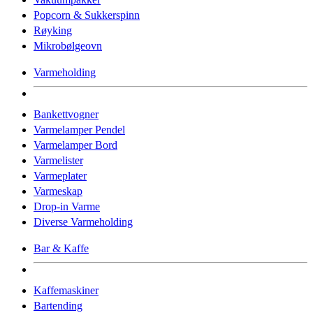
Popcorn & Sukkerspinn
Røyking
Mikrobølgeovn
Varmeholding
Bankettvogner
Varmelamper Pendel
Varmelamper Bord
Varmelister
Varmeplater
Varmeskap
Drop-in Varme
Diverse Varmeholding
Bar & Kaffe
Kaffemaskiner
Bartending