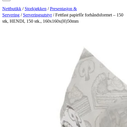
Nettbutikk
/
Storkjøkken
/
Presentasjon &
Servering
/
Serveringsutstyr
/ Fettfast papirfôr forhåndsformet – 150
stk, HENDI, 150 stk., 160x160x(H)50mm