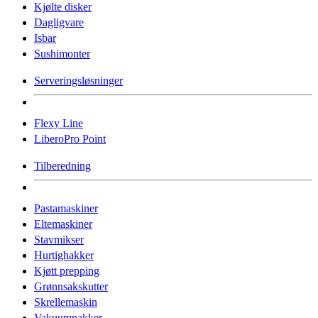
Kjølte disker
Dagligvare
Isbar
Sushimonter
Serveringsløsninger
Flexy Line
LiberoPro Point
Tilberedning
Pastamaskiner
Eltemaskiner
Stavmikser
Hurtighakker
Kjøtt prepping
Grønnsakskutter
Skrellemaskin
Vakuumpakker