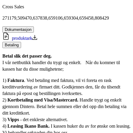
Cross Sales
271179,509470,637838,659106,659304,659458,808429
Dokumentasjon
produktark
Betaling
Betal slik det passer deg.
I vår nettbutikk handler du trygt og enkelt. Når du kommer til
kassen har du disse mulighetene;
1)
Faktura
. Ved betaling med faktura, vil vi foreta en rask
kredittvurdering av firmaet ditt. Godkjennes den, får du tilsendt
faktura på epost og bestillingen iverksettes.
2)
Kortbetaling med Visa/Mastercard.
Handle trygt og enkelt
gjennom Dintero. Betal hele summen eller del opp din betaling via
ditt kredittkort.
3)
Vipps
- det enkleste alternativet.
4)
Leasing Ikano Bank.
I kassen huker du av for ønske om leasing.
Vi behandler søknaden din hos oss.