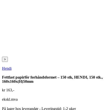
>
Hendi
Fettfast papirfôr forhåndsformet – 150 stk, HENDI, 150 stk.,
160x160x(H)50mm
kr
163
,-
ekskl.mva
På lager hos leverandør
- Leveringstid: 1-2 uker