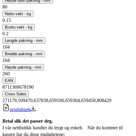
Høyde uten pakning - mm
80
Netto vekt - kg
0.15
Brutto vekt - kg
0.2
Lengde pakning - mm
104
Bredde pakning - mm
104
Høyde pakning - mm
260
EAN
8711369678190
Cross Sales
271179,509470,637838,659106,659304,659458,808429
produktark
Betal slik det passer deg.
I vår nettbutikk handler du trygt og enkelt. Når du kommer til
kassen har du disse mulighetene;