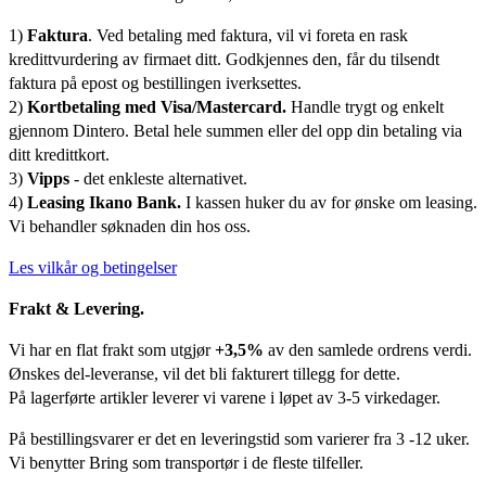
1)
Faktura
. Ved betaling med faktura, vil vi foreta en rask
kredittvurdering av firmaet ditt. Godkjennes den, får du tilsendt
faktura på epost og bestillingen iverksettes.
2)
Kortbetaling med Visa/Mastercard.
Handle trygt og enkelt
gjennom Dintero. Betal hele summen eller del opp din betaling via
ditt kredittkort.
3)
Vipps
- det enkleste alternativet.
4)
Leasing Ikano Bank.
I kassen huker du av for ønske om leasing.
Vi behandler søknaden din hos oss.
Les vilkår og betingelser
Frakt & Levering.
Vi har en flat frakt som utgjør
+3,5%
av den samlede ordrens verdi.
Ønskes del-leveranse, vil det bli fakturert tillegg for dette.
På lagerførte artikler leverer vi varene i løpet av 3-5 virkedager.
På bestillingsvarer er det en leveringstid som varierer fra 3 -12 uker.
Vi benytter Bring som transportør i de fleste tilfeller.