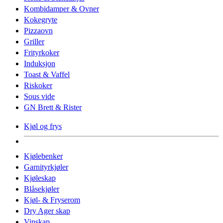
Kombidamper & Ovner
Kokegryte
Pizzaovn
Griller
Frityrkoker
Induksjon
Toast & Vaffel
Riskoker
Sous vide
GN Brett & Rister
Kjøl og frys
Kjølebenker
Garnityrkjøler
Kjøleskap
Blåsekjøler
Kjøl- & Fryserom
Dry Ager skap
Vinskap