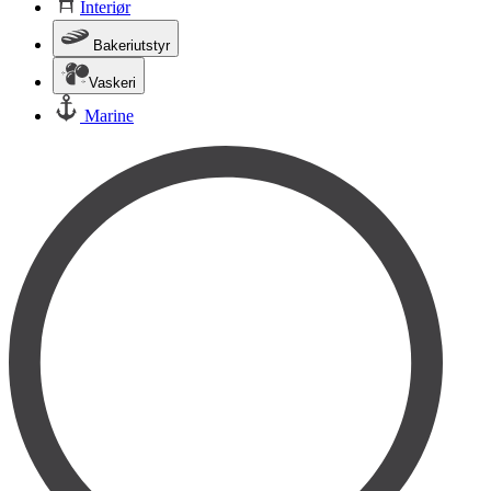
Interiør
Bakeriutstyr
Vaskeri
Marine