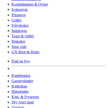
Kombidamper & Ovner
Kokegryte
Pizzaovn
Griller
Frityrkoker
Induksjon
Toast & Vaffel
Riskoker
Sous vide
GN Brett & Rister
Kjøl og frys
Kjølebenker
Garnityrkjøler
Kjøleskap
Blåsekjøler
Kjøl- & Fryserom
Dry Ager skap
Vinskap