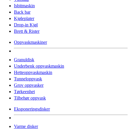
Isbitmaskin
Back bar
Kjøleplater
Drop-in Kjøl
Brett & Rister
Oppvaskmaskiner
Granuldisk
Underbenk oppvaskmaskin
Hetteoppvaskmaskin
Tunneloppvask
Grov oppvasker
Tørkeenhet
Tilbehør oppvask
Eksponeringsdisker
Varme disker