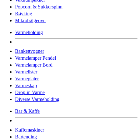
Popcorn & Sukkerspinn
Røyking
Mikrobølgeovn
Varmeholding
Bankettvogner
Varmelamper Pendel
Varmelamper Bord
Varmelister
Varmeplater
Varmeskap
Drop-in Varme
Diverse Varmeholding
Bar & Kaffe
Kaffemaskiner
Bartending