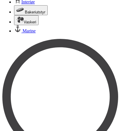
Interiør
Bakeriutstyr
Vaskeri
Marine