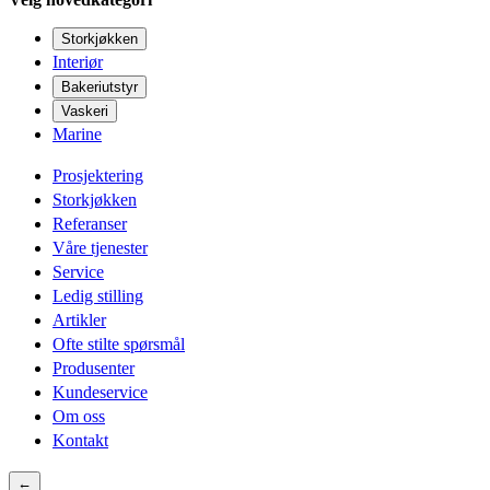
Storkjøkken
Interiør
Bakeriutstyr
Vaskeri
Marine
Prosjektering
Storkjøkken
Referanser
Våre tjenester
Service
Ledig stilling
Artikler
Ofte stilte spørsmål
Produsenter
Kundeservice
Om oss
Kontakt
←