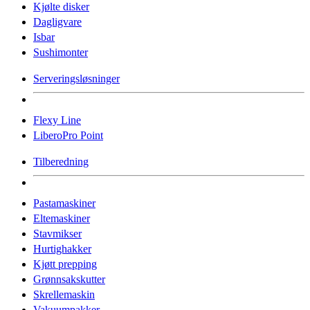
Kjølte disker
Dagligvare
Isbar
Sushimonter
Serveringsløsninger
Flexy Line
LiberoPro Point
Tilberedning
Pastamaskiner
Eltemaskiner
Stavmikser
Hurtighakker
Kjøtt prepping
Grønnsakskutter
Skrellemaskin
Vakuumpakker