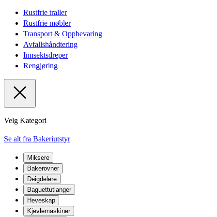
Rustfrie traller
Rustfrie møbler
Transport & Oppbevaring
Avfallshåndtering
Innsektsdreper
Rengjøring
Velg Kategori
Se alt fra Bakeriutstyr
Miksere
Bakerovner
Deigdelere
Baguettutlanger
Heveskap
Kjevlemaskiner