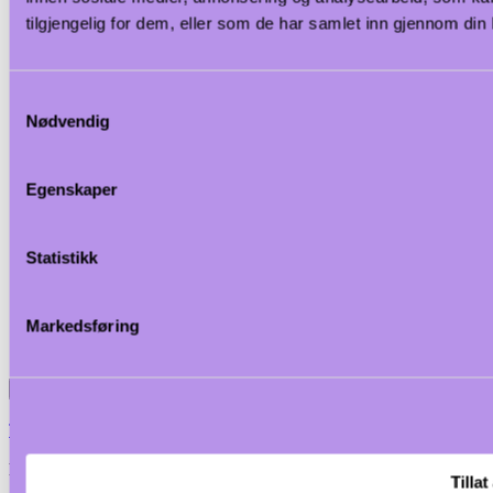
tilgjengelig for dem, eller som de har samlet inn gjennom din
Samtykkevalg
Nødvendig
Egenskaper
Statistikk
Markedsføring
>
Tefcold
Flaskekjøler FS176H, Vol: 182 / 114 liter, 230v
Tillat