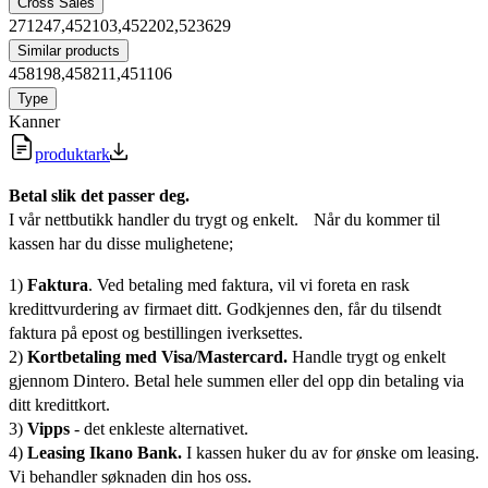
Cross Sales
271247,452103,452202,523629
Similar products
458198,458211,451106
Type
Kanner
produktark
Betal slik det passer deg.
I vår nettbutikk handler du trygt og enkelt. Når du kommer til
kassen har du disse mulighetene;
1)
Faktura
. Ved betaling med faktura, vil vi foreta en rask
kredittvurdering av firmaet ditt. Godkjennes den, får du tilsendt
faktura på epost og bestillingen iverksettes.
2)
Kortbetaling med Visa/Mastercard.
Handle trygt og enkelt
gjennom Dintero. Betal hele summen eller del opp din betaling via
ditt kredittkort.
3)
Vipps
- det enkleste alternativet.
4)
Leasing Ikano Bank.
I kassen huker du av for ønske om leasing.
Vi behandler søknaden din hos oss.