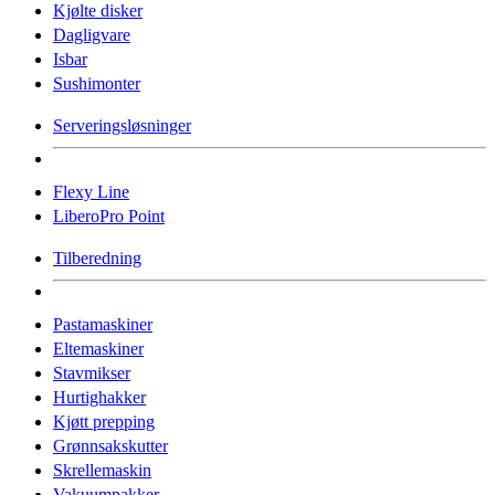
Kjølte disker
Dagligvare
Isbar
Sushimonter
Serveringsløsninger
Flexy Line
LiberoPro Point
Tilberedning
Pastamaskiner
Eltemaskiner
Stavmikser
Hurtighakker
Kjøtt prepping
Grønnsakskutter
Skrellemaskin
Vakuumpakker