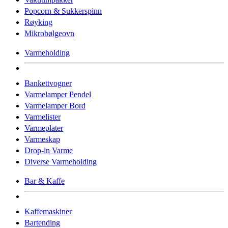
Popcorn & Sukkerspinn
Røyking
Mikrobølgeovn
Varmeholding
Bankettvogner
Varmelamper Pendel
Varmelamper Bord
Varmelister
Varmeplater
Varmeskap
Drop-in Varme
Diverse Varmeholding
Bar & Kaffe
Kaffemaskiner
Bartending