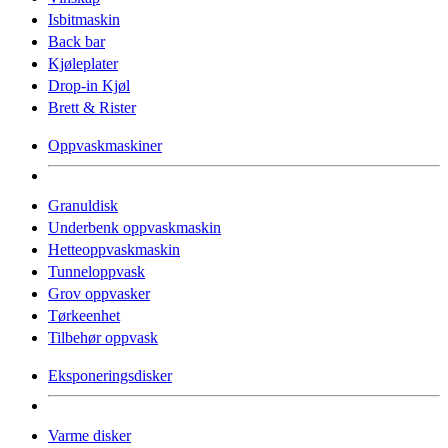
Isbitmaskin
Back bar
Kjøleplater
Drop-in Kjøl
Brett & Rister
Oppvaskmaskiner
Granuldisk
Underbenk oppvaskmaskin
Hetteoppvaskmaskin
Tunneloppvask
Grov oppvasker
Tørkeenhet
Tilbehør oppvask
Eksponeringsdisker
Varme disker