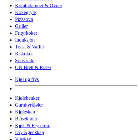
Kombidamper & Ovner
Kokegryte
Pizzaovn
Griller
Frityrkoker
Induksjon
Toast & Vaffel
Riskoker
Sous vide
GN Brett & Rister
Kjøl og frys
Kjølebenker
Garnityrkjøler
Kjøleskap
Blåsekjøler
Kjøl- & Fryserom
Dry Ager skap
Vinskap