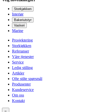
Storkjøkken
Interiør
Bakeriutstyr
Vaskeri
Marine
Prosjektering
Storkjøkken
Referanser
Våre tjenester
Service
Ledig stilling
Artikler
Ofte stilte spørsmål
Produsenter
Kundeservice
Om oss
Kontakt
←