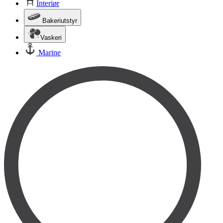
Interiør
Bakeriutstyr
Vaskeri
Marine