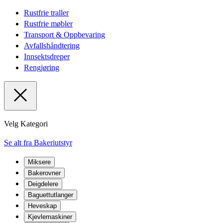
Rustfrie traller
Rustfrie møbler
Transport & Oppbevaring
Avfallshåndtering
Innsektsdreper
Rengjøring
Velg Kategori
Se alt fra Bakeriutstyr
Miksere
Bakerovner
Deigdelere
Baguettutlanger
Heveskap
Kjevlemaskiner