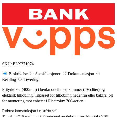
SKU:
ELX371074
Beskrivelse
Spesifikasjoner
Dokumentasjon
Betaling
Levering
Frityrkoker (400mm) i benkmodell med kummer (5+5 liter) og
elektrisk tilkobling. Tilpasset for tilkobling nedenfra eller bakfra, og
for montering mot enheter i Electrolux 700-serien.
Robust konstruksjon i rustfritt stål
Topplate (1,5 mm tykk), frontpanel og deksel i rustfritt stål (AISI