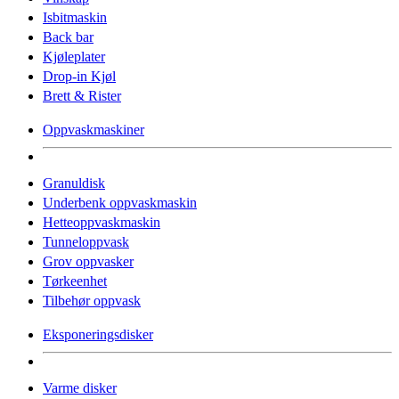
Isbitmaskin
Back bar
Kjøleplater
Drop-in Kjøl
Brett & Rister
Oppvaskmaskiner
Granuldisk
Underbenk oppvaskmaskin
Hetteoppvaskmaskin
Tunneloppvask
Grov oppvasker
Tørkeenhet
Tilbehør oppvask
Eksponeringsdisker
Varme disker