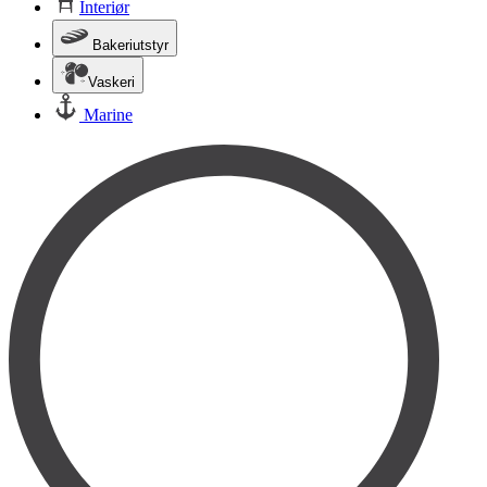
Interiør
Bakeriutstyr
Vaskeri
Marine