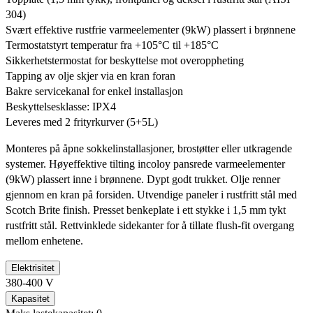
304)
Svært effektive rustfrie varmeelementer (9kW) plassert i brønnene
Termostatstyrt temperatur fra +105°C til +185°C
Sikkerhetstermostat for beskyttelse mot overoppheting
Tapping av olje skjer via en kran foran
Bakre servicekanal for enkel installasjon
Beskyttelsesklasse: IPX4
Leveres med 2 frityrkurver (5+5L)
Monteres på åpne sokkelinstallasjoner, brostøtter eller utkragende
systemer. Høyeffektive tilting incoloy pansrede varmeelementer
(9kW) plassert inne i brønnene. Dypt godt trukket. Olje renner
gjennom en kran på forsiden. Utvendige paneler i rustfritt stål med
Scotch Brite finish. Presset benkeplate i ett stykke i 1,5 mm tykt
rustfritt stål. Rettvinklede sidekanter for å tillate flush-fit overgang
mellom enhetene.
Elektrisitet
380-400 V
Kapasitet