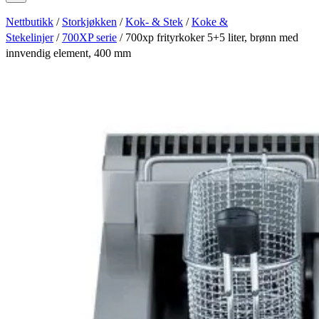
Nettbutikk
/
Storkjøkken
/
Kok- & Stek
/
Koke &
Stekelinjer
/
700XP serie
/ 700xp frityrkoker 5+5 liter, brønn med
innvendig element, 400 mm