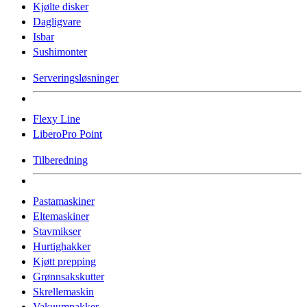
Kjølte disker
Dagligvare
Isbar
Sushimonter
Serveringsløsninger
Flexy Line
LiberoPro Point
Tilberedning
Pastamaskiner
Eltemaskiner
Stavmikser
Hurtighakker
Kjøtt prepping
Grønnsakskutter
Skrellemaskin
Vakuumpakker