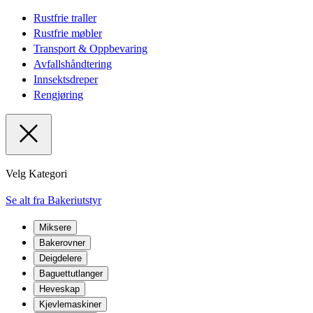
Rustfrie traller
Rustfrie møbler
Transport & Oppbevaring
Avfallshåndtering
Innsektsdreper
Rengjøring
Velg Kategori
Se alt fra Bakeriutstyr
Miksere
Bakerovner
Deigdelere
Baguettutlanger
Heveskap
Kjevlemaskiner