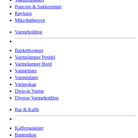
Popcorn & Sukkerspinn
Røyking
Mikrobølgeovn
Varmeholding
Bankettvogner
Varmelamper Pendel
Varmelamper Bord
Varmelister
Varmeplater
Varmeskap
Drop-in Varme
Diverse Varmeholding
Bar & Kaffe
Kaffemaskiner
Bartending