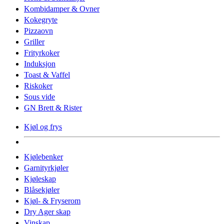
Kombidamper & Ovner
Kokegryte
Pizzaovn
Griller
Frityrkoker
Induksjon
Toast & Vaffel
Riskoker
Sous vide
GN Brett & Rister
Kjøl og frys
Kjølebenker
Garnityrkjøler
Kjøleskap
Blåsekjøler
Kjøl- & Fryserom
Dry Ager skap
Vinskap