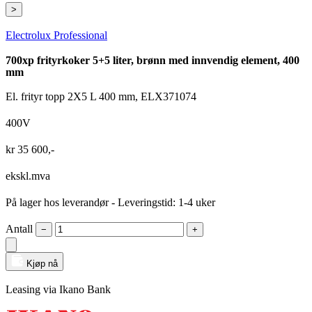
>
Electrolux Professional
700xp frityrkoker 5+5 liter, brønn med innvendig element, 400
mm
El. frityr topp 2X5 L 400 mm, ELX371074
400V
kr
35 600
,-
ekskl.mva
På lager hos leverandør
- Leveringstid: 1-4 uker
Antall
−
+
Kjøp nå
Leasing via Ikano Bank