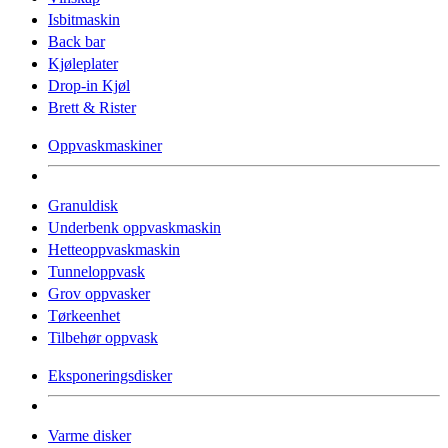
Isbitmaskin
Back bar
Kjøleplater
Drop-in Kjøl
Brett & Rister
Oppvaskmaskiner
Granuldisk
Underbenk oppvaskmaskin
Hetteoppvaskmaskin
Tunneloppvask
Grov oppvasker
Tørkeenhet
Tilbehør oppvask
Eksponeringsdisker
Varme disker