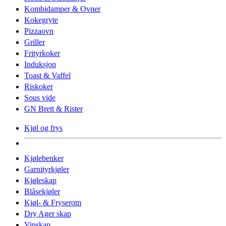
Kombidamper & Ovner
Kokegryte
Pizzaovn
Griller
Frityrkoker
Induksjon
Toast & Vaffel
Riskoker
Sous vide
GN Brett & Rister
Kjøl og frys
Kjølebenker
Garnityrkjøler
Kjøleskap
Blåsekjøler
Kjøl- & Fryserom
Dry Ager skap
Vinskap