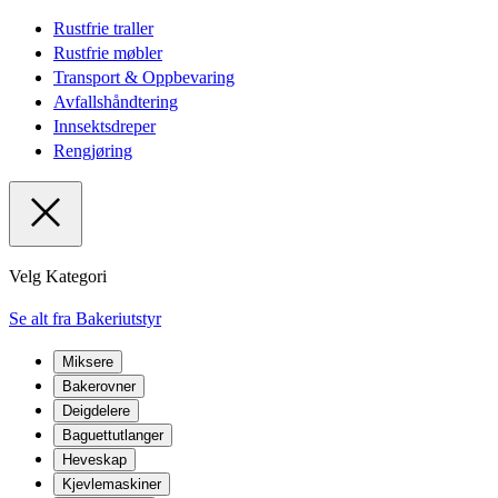
Rustfrie traller
Rustfrie møbler
Transport & Oppbevaring
Avfallshåndtering
Innsektsdreper
Rengjøring
Velg Kategori
Se alt fra Bakeriutstyr
Miksere
Bakerovner
Deigdelere
Baguettutlanger
Heveskap
Kjevlemaskiner