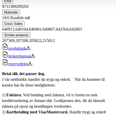
EAN
8711369209202
Materiale
18/0 Rustfritt stål
Cross Sales
640913,640104,640401,640807,642504,642603
Similar products
207369,207208,205822,215012
produktark
brukermanual
reservedeler
Betal slik det passer deg.
I vår nettbutikk handler du trygt og enkelt. Når du kommer til
kassen har du disse mulighetene;
1)
Faktura
. Ved betaling med faktura, vil vi foreta en rask
kredittvurdering av firmaet ditt. Godkjennes den, får du tilsendt
faktura på epost og bestillingen iverksettes.
2)
Kortbetaling med Visa/Mastercard.
Handle trygt og enkelt