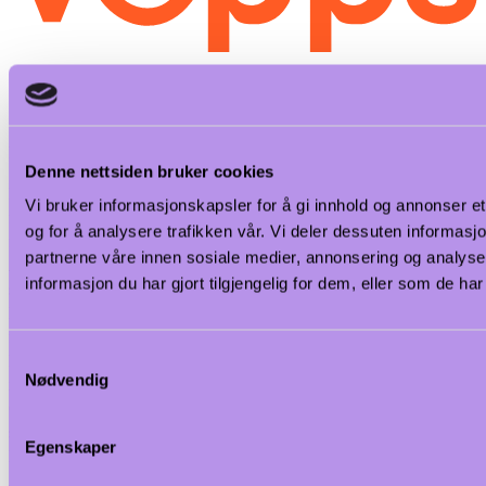
SKU:
209202
Beskrivelse
Spesifikasjoner
Dokumentasjon
Betaling
Levering
Denne nettsiden bruker cookies
Hendi Profi Line frityrkoker med avløpskran er et moderne apparat
Vi bruker informasjonskapsler for å gi innhold og annonser et
for rask og enkel tilberedning av stekt snacks. Profi Line
og for å analysere trafikken vår. Vi deler dessuten informas
frityrkokere er laget av 18/0 rustfritt stål.
partnerne våre innen sosiale medier, annonsering og analy
Avtakbart kontrollelement med en ekstra sikkerhetsfunksjon som
informasjon du har gjort tilgjengelig for dem, eller som de h
slår av frityrvarmeren når den fjernes.
Fettbeholderen har en V-formet bunn med en optimal "kald sone"
for økt fettutbytte.
Samtykkevalg
Lettlest kontrollpanel med temperaturkontrollknapp og
Nødvendig
indikatorlampe.
Overopphetingsbeskyttelse takket være en tilbakestillbar termisk
sikring.
Egenskaper
Frityrkurv med ekstra langt, kjølig håndtak for intensiv bruk.
Alle frityrkokere er utstyrt med 1 frityrkurv og 1 lokk for hvert