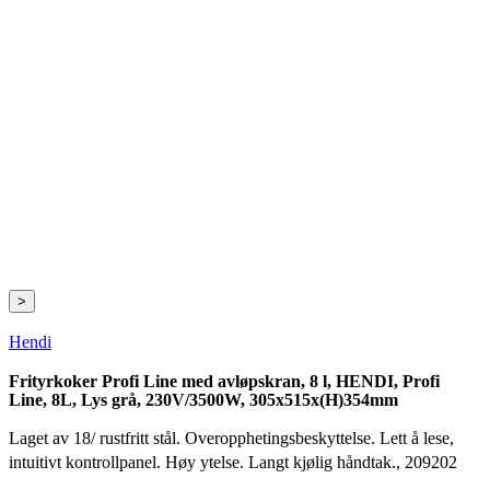
>
Hendi
Frityrkoker Profi Line med avløpskran, 8 l, HENDI, Profi
Line, 8L, Lys grå, 230V/3500W, 305x515x(H)354mm
Laget av 18/ rustfritt stål. Overopphetingsbeskyttelse. Lett å lese,
intuitivt kontrollpanel. Høy ytelse. Langt kjølig håndtak., 209202