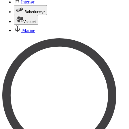
Interiør
Bakeriutstyr
Vaskeri
Marine