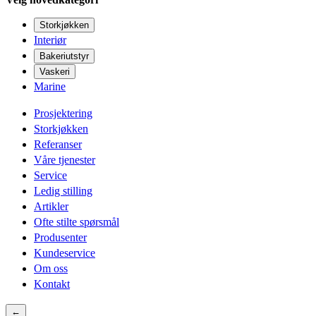
Storkjøkken
Interiør
Bakeriutstyr
Vaskeri
Marine
Prosjektering
Storkjøkken
Referanser
Våre tjenester
Service
Ledig stilling
Artikler
Ofte stilte spørsmål
Produsenter
Kundeservice
Om oss
Kontakt
←