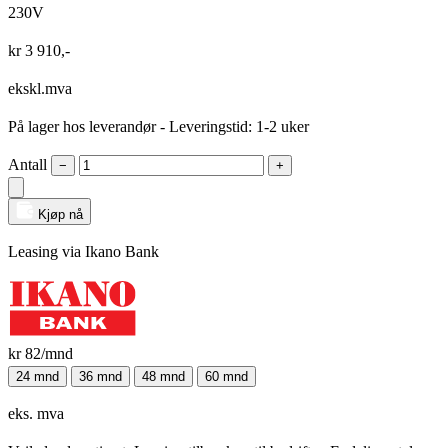
230V
kr
3 910
,-
ekskl.mva
På lager hos leverandør
- Leveringstid: 1-2 uker
Antall
−
+
Kjøp nå
Leasing via Ikano Bank
kr 82
/mnd
24 mnd
36 mnd
48 mnd
60 mnd
eks. mva