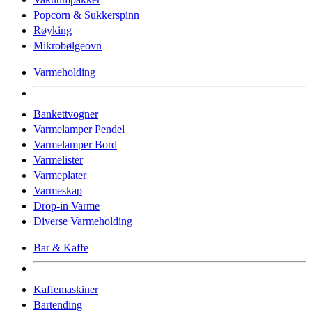
Popcorn & Sukkerspinn
Røyking
Mikrobølgeovn
Varmeholding
Bankettvogner
Varmelamper Pendel
Varmelamper Bord
Varmelister
Varmeplater
Varmeskap
Drop-in Varme
Diverse Varmeholding
Bar & Kaffe
Kaffemaskiner
Bartending