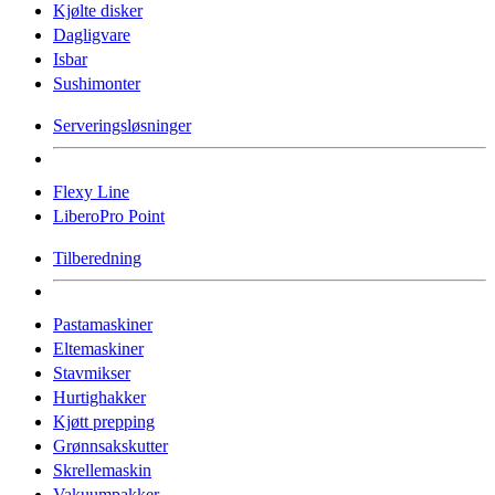
Kjølte disker
Dagligvare
Isbar
Sushimonter
Serveringsløsninger
Flexy Line
LiberoPro Point
Tilberedning
Pastamaskiner
Eltemaskiner
Stavmikser
Hurtighakker
Kjøtt prepping
Grønnsakskutter
Skrellemaskin
Vakuumpakker