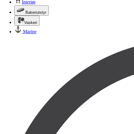
Interiør
Bakeriutstyr
Vaskeri
Marine