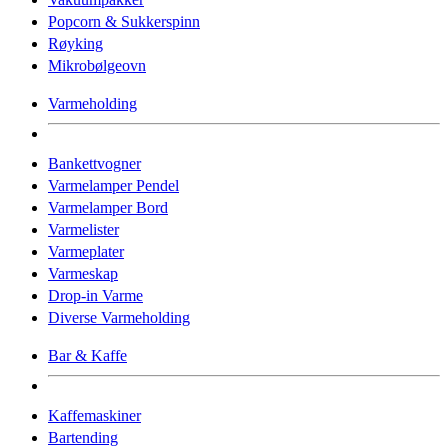
Popcorn & Sukkerspinn
Røyking
Mikrobølgeovn
Varmeholding
Bankettvogner
Varmelamper Pendel
Varmelamper Bord
Varmelister
Varmeplater
Varmeskap
Drop-in Varme
Diverse Varmeholding
Bar & Kaffe
Kaffemaskiner
Bartending