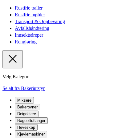
Rustfrie traller
Rustfrie møbler
Transport & Oppbevaring
Avfallshåndtering
Innsektsdreper
Rengjøring
Velg Kategori
Se alt fra Bakeriutstyr
Miksere
Bakerovner
Deigdelere
Baguettutlanger
Heveskap
Kjevlemaskiner