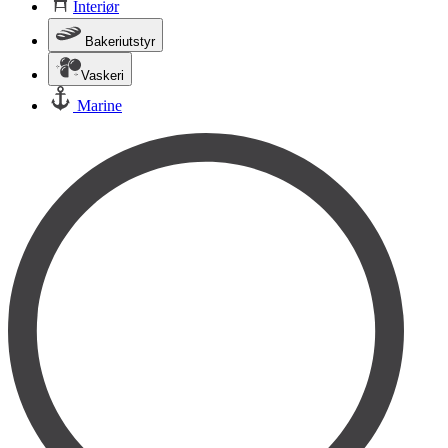
Interiør
Bakeriutstyr
Vaskeri
Marine