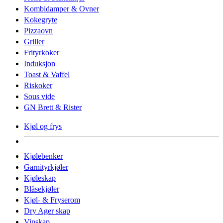
Kombidamper & Ovner
Kokegryte
Pizzaovn
Griller
Frityrkoker
Induksjon
Toast & Vaffel
Riskoker
Sous vide
GN Brett & Rister
Kjøl og frys
Kjølebenker
Garnityrkjøler
Kjøleskap
Blåsekjøler
Kjøl- & Fryserom
Dry Ager skap
Vinskap