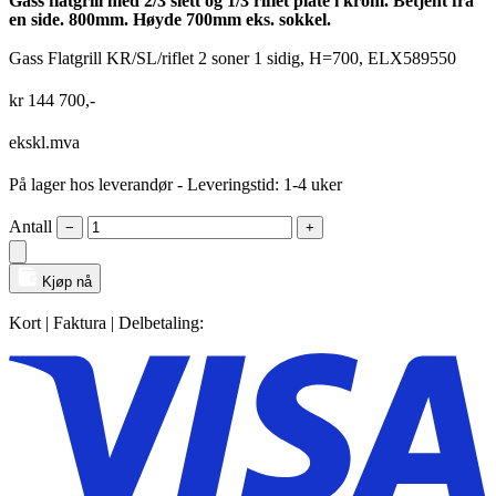
Gass flatgrill med 2/3 slett og 1/3 riflet plate i krom. Betjent fra
en side. 800mm. Høyde 700mm eks. sokkel.
Gass Flatgrill KR/SL/riflet 2 soner 1 sidig, H=700, ELX589550
kr
144 700
,-
ekskl.mva
På lager hos leverandør
- Leveringstid: 1-4 uker
Antall
−
+
Kjøp nå
Kort | Faktura | Delbetaling: