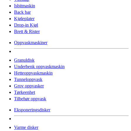
Isbitmaskin
Back bar
Kjøleplater
Drop-in Kjøl
Brett & Rister
Oppvaskmaskiner
Granuldisk
Underbenk oppvaskmaskin
Hetteoppvaskmaskin
Tunneloppvask
Grov oppvasker
Tørkeenhet
Tilbehør oppvask
Eksponeringsdisker
Varme disker