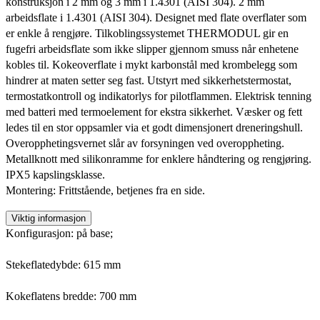
konstruksjon i 2 mm og 3 mm i 1.4301 (AISI 304). 2 mm
arbeidsflate i 1.4301 (AISI 304). Designet med flate overflater som
er enkle å rengjøre. Tilkoblingssystemet THERMODUL gir en
fugefri arbeidsflate som ikke slipper gjennom smuss når enhetene
kobles til. Kokeoverflate i mykt karbonstål med krombelegg som
hindrer at maten setter seg fast. Utstyrt med sikkerhetstermostat,
termostatkontroll og indikatorlys for pilotflammen. Elektrisk tenning
med batteri med termoelement for ekstra sikkerhet. Væsker og fett
ledes til en stor oppsamler via et godt dimensjonert dreneringshull.
Overopphetingsvernet slår av forsyningen ved overoppheting.
Metallknott med silikonramme for enklere håndtering og rengjøring.
IPX5 kapslingsklasse.
Montering: Frittstående, betjenes fra en side.
Viktig informasjon
Konfigurasjon: på base;
Stekeflatedybde: 615 mm
Kokeflatens bredde: 700 mm