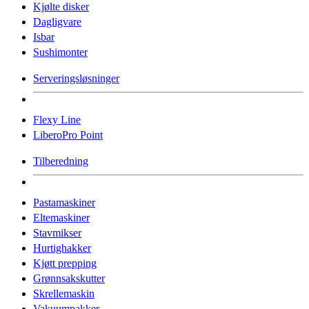
Kjølte disker
Dagligvare
Isbar
Sushimonter
Serveringsløsninger
Flexy Line
LiberoPro Point
Tilberedning
Pastamaskiner
Eltemaskiner
Stavmikser
Hurtighakker
Kjøtt prepping
Grønnsakskutter
Skrellemaskin
Vakuumpakker