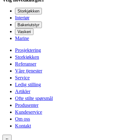
Storkjøkken
Interiør
Bakeriutstyr
Vaskeri
Marine
Prosjektering
Storkjøkken
Referanser
Våre tjenester
Service
Ledig stilling
Artikler
Ofte stilte spørsmål
Produsenter
Kundeservice
Om oss
Kontakt
←