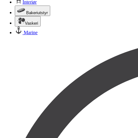
Interiør
Bakeriutstyr
Vaskeri
Marine