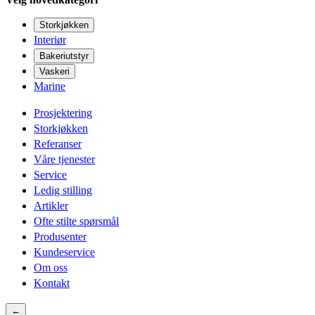
Storkjøkken
Interiør
Bakeriutstyr
Vaskeri
Marine
Prosjektering
Storkjøkken
Referanser
Våre tjenester
Service
Ledig stilling
Artikler
Ofte stilte spørsmål
Produsenter
Kundeservice
Om oss
Kontakt
←