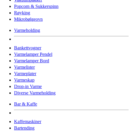
Popcorn & Sukkerspinn
Røyking
Mikrobølgeovn
Varmeholding
Bankettvogner
Varmelamper Pendel
Varmelamper Bord
Varmelister
Varmeplater
Varmeskap
Drop-in Varme
Diverse Varmeholding
Bar & Kaffe
Kaffemaskiner
Bartending