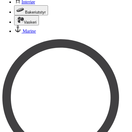
Interiør
Bakeriutstyr
Vaskeri
Marine