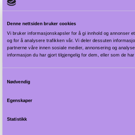
Innvendige mål på skapplass (høyde): 330 mm
Innvendige mål på skapplass (dybde): 810 mm
Denne nettsiden bruker cookies
Skaptemperaturområde: 30-110 °C
Vi bruker informasjonskapsler for å gi innhold og annonser et
Egenvekt: 29 kg
og for å analysere trafikken vår. Vi deler dessuten informas
ISO standarder
partnerne våre innen sosiale medier, annonsering og analy
CB;CE
informasjon du har gjort tilgjengelig for dem, eller som de h
Bærekraftsdata
Effekt, min: 2,5 ampere
Type
Samtykkevalg
Varmeskap
Nødvendig
Plassering
Gulv
Energitype
Egenskaper
Elektrisk
produktark
Statistikk
bimrevit
installering