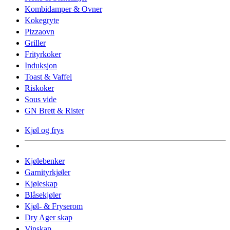
Kombidamper & Ovner
Kokegryte
Pizzaovn
Griller
Frityrkoker
Induksjon
Toast & Vaffel
Riskoker
Sous vide
GN Brett & Rister
Kjøl og frys
Kjølebenker
Garnityrkjøler
Kjøleskap
Blåsekjøler
Kjøl- & Fryserom
Dry Ager skap
Vinskap