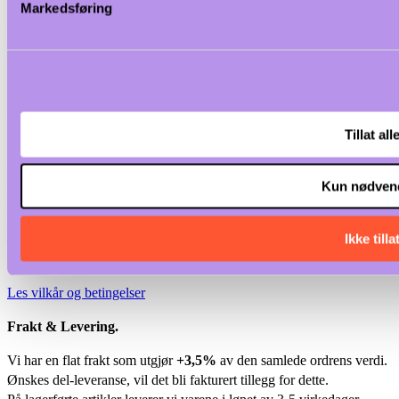
Markedsføring
Betal slik det passer deg.
I vår nettbutikk handler du trygt og enkelt. Når du kommer til
kassen har du disse mulighetene;
1)
Faktura
. Ved betaling med faktura, vil vi foreta en rask
kredittvurdering av firmaet ditt. Godkjennes den, får du tilsendt
Tillat all
faktura på epost og bestillingen iverksettes.
2)
Kortbetaling med Visa/Mastercard.
Handle trygt og enkelt
gjennom Dintero. Betal hele summen eller del opp din betaling via
Kun nødven
ditt kredittkort.
3)
Vipps
- det enkleste alternativet.
Ikke tilla
4)
Leasing Ikano Bank.
I kassen huker du av for ønske om leasing.
Vi behandler søknaden din hos oss.
Les vilkår og betingelser
Frakt & Levering.
Vi har en flat frakt som utgjør
+3,5%
av den samlede ordrens verdi.
Ønskes del-leveranse, vil det bli fakturert tillegg for dette.