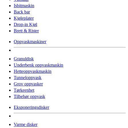
Isbitmaskin
Back bar
Kjøleplater
Drop-in Kjøl
Brett & Rister
Oppvaskmaskiner
Granuldisk
Underbenk oppvaskmaskin
Hetteoppvaskmaskin
Tunneloppvask
Grov oppvasker
Tørkeenhet
Tilbehør oppvask
Eksponeringsdisker
Varme disker