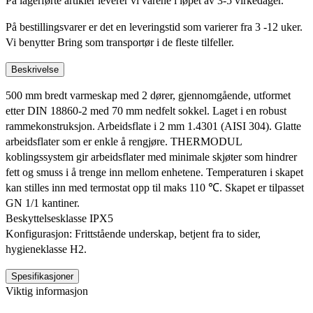
På lagerførte artikler leverer vi varene i løpet av 3-5 virkedager.
På bestillingsvarer er det en leveringstid som varierer fra 3 -12 uker.
Vi benytter Bring som transportør i de fleste tilfeller.
Beskrivelse
500 mm bredt varmeskap med 2 dører, gjennomgående, utformet
etter DIN 18860-2 med 70 mm nedfelt sokkel. Laget i en robust
rammekonstruksjon. Arbeidsflate i 2 mm 1.4301 (AISI 304). Glatte
arbeidsflater som er enkle å rengjøre. THERMODUL
koblingssystem gir arbeidsflater med minimale skjøter som hindrer
fett og smuss i å trenge inn mellom enhetene. Temperaturen i skapet
kan stilles inn med termostat opp til maks 110 ℃. Skapet er tilpasset
GN 1/1 kantiner.
Beskyttelsesklasse IPX5
Konfigurasjon: Frittstående underskap, betjent fra to sider,
hygieneklasse H2.
Spesifikasjoner
Viktig informasjon