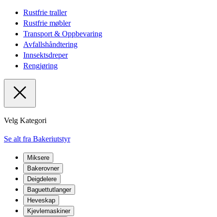
Rustfrie traller
Rustfrie møbler
Transport & Oppbevaring
Avfallshåndtering
Innsektsdreper
Rengjøring
Velg Kategori
Se alt fra Bakeriutstyr
Miksere
Bakerovner
Deigdelere
Baguettutlanger
Heveskap
Kjevlemaskiner