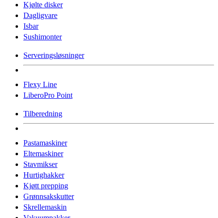
Kjølte disker
Dagligvare
Isbar
Sushimonter
Serveringsløsninger
Flexy Line
LiberoPro Point
Tilberedning
Pastamaskiner
Eltemaskiner
Stavmikser
Hurtighakker
Kjøtt prepping
Grønnsakskutter
Skrellemaskin
Vakuumpakker