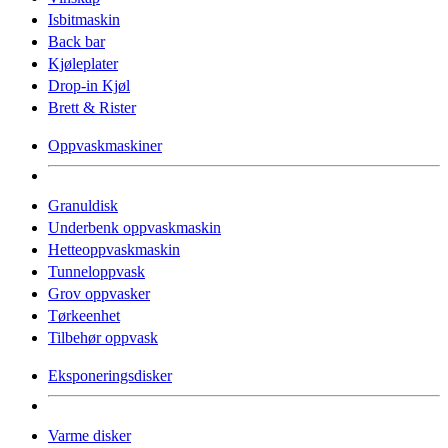
Isbitmaskin
Back bar
Kjøleplater
Drop-in Kjøl
Brett & Rister
Oppvaskmaskiner
Granuldisk
Underbenk oppvaskmaskin
Hetteoppvaskmaskin
Tunneloppvask
Grov oppvasker
Tørkeenhet
Tilbehør oppvask
Eksponeringsdisker
Varme disker