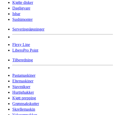
Kjølte disker
Dagligvare
Isbar
Sushimonter
Serveringsløsninger
Flexy Line
LiberoPro Point
Tilberedning
Pastamaskiner
Eltemaskiner
Stavmikser
Hurtighakker
Kjøtt prepping
Grønnsakskutter
Skrellemaskin
Vakuumpakker