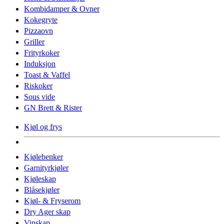
Kombidamper & Ovner
Kokegryte
Pizzaovn
Griller
Frityrkoker
Induksjon
Toast & Vaffel
Riskoker
Sous vide
GN Brett & Rister
Kjøl og frys
Kjølebenker
Garnityrkjøler
Kjøleskap
Blåsekjøler
Kjøl- & Fryserom
Dry Ager skap
Vinskap