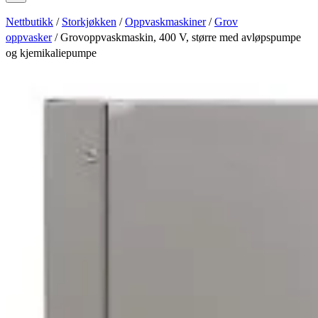
Nettbutikk
/
Storkjøkken
/
Oppvaskmaskiner
/
Grov
oppvasker
/ Grovoppvaskmaskin, 400 V, større med avløpspumpe
og kjemikaliepumpe