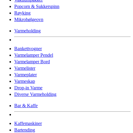
Popcorn & Sukkerspinn
Røyking
Mikrobølgeovn
Varmeholding
Bankettvogner
Varmelamper Pendel
Varmelamper Bord
Varmelister
Varmeplater
Varmeskap
Drop-in Varme
Diverse Varmeholding
Bar & Kaffe
Kaffemaskiner
Bartending