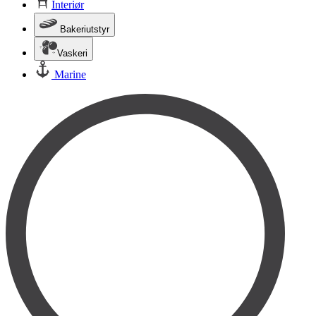
Interiør
Bakeriutstyr
Vaskeri
Marine