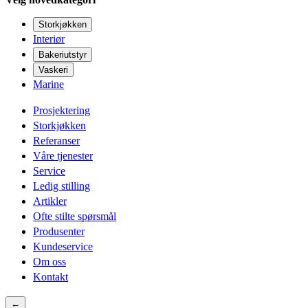
Storkjøkken
Interiør
Bakeriutstyr
Vaskeri
Marine
Prosjektering
Storkjøkken
Referanser
Våre tjenester
Service
Ledig stilling
Artikler
Ofte stilte spørsmål
Produsenter
Kundeservice
Om oss
Kontakt
←