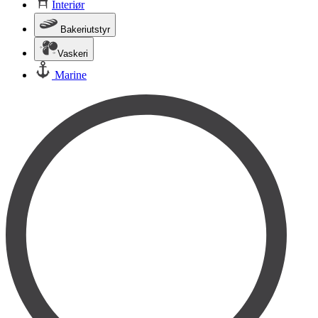
Interiør
Bakeriutstyr
Vaskeri
Marine