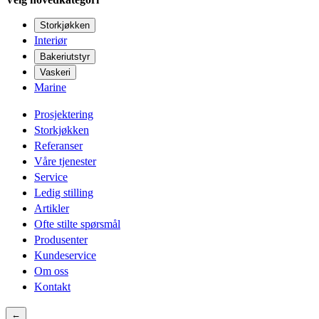
Storkjøkken
Interiør
Bakeriutstyr
Vaskeri
Marine
Prosjektering
Storkjøkken
Referanser
Våre tjenester
Service
Ledig stilling
Artikler
Ofte stilte spørsmål
Produsenter
Kundeservice
Om oss
Kontakt
←