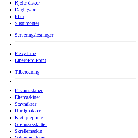
Kjølte disker
Dagligvare
Isbar
Sushimonter
Serveringsløsninger
Flexy Line
LiberoPro Point
Tilberedning
Pastamaskiner
Eltemaskiner
Stavmikser
Hurtighakker
Kjøtt prepping
Grønnsakskutter
Skrellemaskin
Vakuumpakker