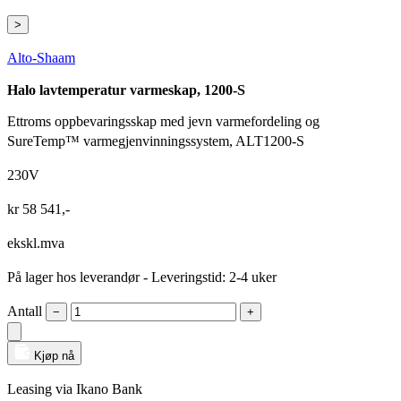
>
Alto-Shaam
Halo lavtemperatur varmeskap, 1200-S
Ettroms oppbevaringsskap med jevn varmefordeling og
SureTemp™ varmegjenvinningssystem, ALT1200-S
230V
kr
58 541
,-
ekskl.mva
På lager hos leverandør
- Leveringstid: 2-4 uker
Antall
−
+
Kjøp nå
Leasing via Ikano Bank