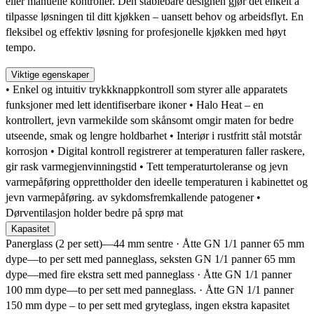
eller manuelle kontroller. Den stablebare designen gjør det enkelt å
tilpasse løsningen til ditt kjøkken – uansett behov og arbeidsflyt. En
fleksibel og effektiv løsning for profesjonelle kjøkken med høyt
tempo.
Viktige egenskaper
• Enkel og intuitiv trykkknappkontroll som styrer alle apparatets
funksjoner med lett identifiserbare ikoner • Halo Heat – en
kontrollert, jevn varmekilde som skånsomt omgir maten for bedre
utseende, smak og lengre holdbarhet • Interiør i rustfritt stål motstår
korrosjon • Digital kontroll registrerer at temperaturen faller raskere,
gir rask varmegjenvinningstid • Tett temperaturtoleranse og jevn
varmepåføring opprettholder den ideelle temperaturen i kabinettet og
jevn varmepåføring. av sykdomsfremkallende patogener •
Dørventilasjon holder bedre på sprø mat
Kapasitet
Panerglass (2 per sett)—44 mm sentre · Åtte GN 1/1 panner 65 mm
dype—to per sett med panneglass, seksten GN 1/1 panner 65 mm
dype—med fire ekstra sett med panneglass · Åtte GN 1/1 panner
100 mm dype—to per sett med panneglass. · Åtte GN 1/1 panner
150 mm dype – to per sett med gryteglass, ingen ekstra kapasitet