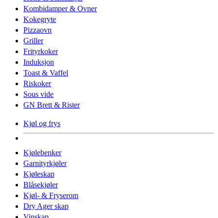
Kombidamper & Ovner
Kokegryte
Pizzaovn
Griller
Frityrkoker
Induksjon
Toast & Vaffel
Riskoker
Sous vide
GN Brett & Rister
Kjøl og frys
Kjølebenker
Garnityrkjøler
Kjøleskap
Blåsekjøler
Kjøl- & Fryserom
Dry Ager skap
Vinskap