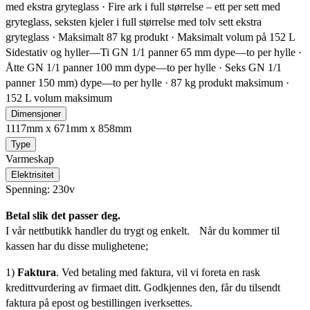
med ekstra gryteglass · Fire ark i full størrelse – ett per sett med
gryteglass, seksten kjeler i full størrelse med tolv sett ekstra
gryteglass · Maksimalt 87 kg produkt · Maksimalt volum på 152 L
Sidestativ og hyller—Ti GN 1/1 panner 65 mm dype—to per hylle ·
Åtte GN 1/1 panner 100 mm dype—to per hylle · Seks GN 1/1
panner 150 mm) dype—to per hylle · 87 kg produkt maksimum ·
152 L volum maksimum
Dimensjoner
1117mm x 671mm x 858mm
Type
Varmeskap
Elektrisitet
Spenning: 230v
Betal slik det passer deg.
I vår nettbutikk handler du trygt og enkelt. Når du kommer til
kassen har du disse mulighetene;
1)
Faktura
. Ved betaling med faktura, vil vi foreta en rask
kredittvurdering av firmaet ditt. Godkjennes den, får du tilsendt
faktura på epost og bestillingen iverksettes.