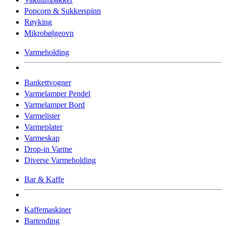
Popcorn & Sukkerspinn
Røyking
Mikrobølgeovn
Varmeholding
Bankettvogner
Varmelamper Pendel
Varmelamper Bord
Varmelister
Varmeplater
Varmeskap
Drop-in Varme
Diverse Varmeholding
Bar & Kaffe
Kaffemaskiner
Bartending