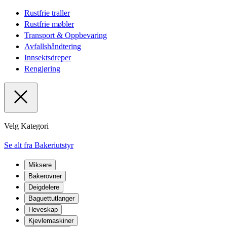
Rustfrie traller
Rustfrie møbler
Transport & Oppbevaring
Avfallshåndtering
Innsektsdreper
Rengjøring
Velg Kategori
Se alt fra Bakeriutstyr
Miksere
Bakerovner
Deigdelere
Baguettutlanger
Heveskap
Kjevlemaskiner