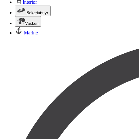
Interiør
Bakeriutstyr
Vaskeri
Marine