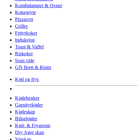
Kombidamper & Ovner
Kokegryte
Pizzaovn
Griller
Frityrkoker
Induksjon
Toast & Vaffel
Riskoker
Sous vide
GN Brett & Rister
Kjøl og frys
Kjølebenker
Garnityrkjøler
Kjøleskap
Blåsekjøler
Kjøl- & Fryserom
Dry Ager skap
Vinskap