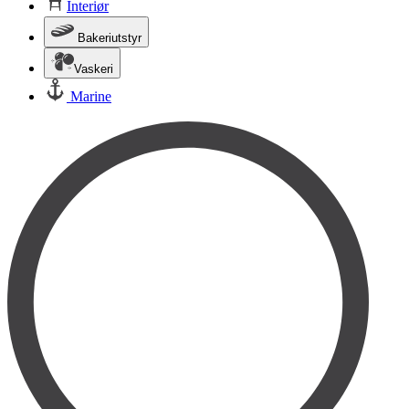
Interiør
Bakeriutstyr
Vaskeri
Marine