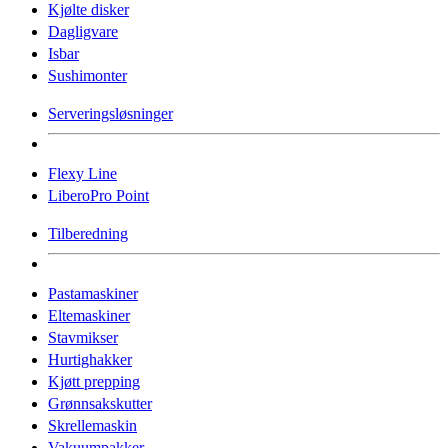
Kjølte disker
Dagligvare
Isbar
Sushimonter
Serveringsløsninger
Flexy Line
LiberoPro Point
Tilberedning
Pastamaskiner
Eltemaskiner
Stavmikser
Hurtighakker
Kjøtt prepping
Grønnsakskutter
Skrellemaskin
Vakuumpakker