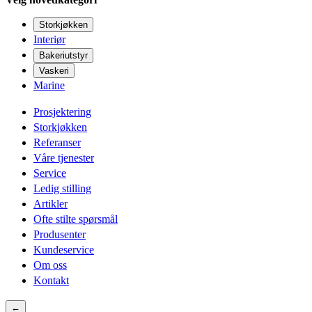
Storkjøkken
Interiør
Bakeriutstyr
Vaskeri
Marine
Prosjektering
Storkjøkken
Referanser
Våre tjenester
Service
Ledig stilling
Artikler
Ofte stilte spørsmål
Produsenter
Kundeservice
Om oss
Kontakt
←