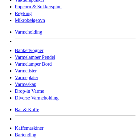
Popcorn & Sukkerspinn
Røyking
Mikrobølgeovn
Varmeholding
Bankettvogner
Varmelamper Pendel
Varmelamper Bord
Varmelister
Varmeplater
Varmeskap
Drop-in Varme
Diverse Varmeholding
Bar & Kaffe
Kaffemaskiner
Bartending