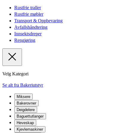
Rustfrie traller
Rustfrie møbler
Transport & Oppbevaring
Avfallshåndtering
Innsektsdreper
Rengjøring
Velg Kategori
Se alt fra Bakeriutstyr
Miksere
Bakerovner
Deigdelere
Baguettutlanger
Heveskap
Kjevlemaskiner