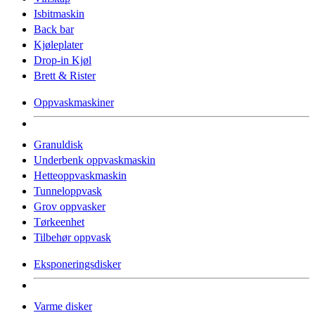
Isbitmaskin
Back bar
Kjøleplater
Drop-in Kjøl
Brett & Rister
Oppvaskmaskiner
Granuldisk
Underbenk oppvaskmaskin
Hetteoppvaskmaskin
Tunneloppvask
Grov oppvasker
Tørkeenhet
Tilbehør oppvask
Eksponeringsdisker
Varme disker