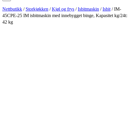
Nettbutikk
/
Storkjøkken
/
Kjøl og frys
/
Isbitmaskin
/
Isbit
/ IM-
45CPE-25 IM isbitmaskin med innebygget binge, Kapasitet kg/24t:
42 kg