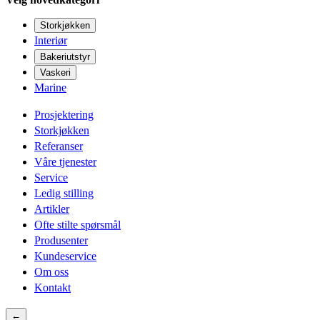
Storkjøkken
Interiør
Bakeriutstyr
Vaskeri
Marine
Prosjektering
Storkjøkken
Referanser
Våre tjenester
Service
Ledig stilling
Artikler
Ofte stilte spørsmål
Produsenter
Kundeservice
Om oss
Kontakt
←