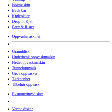
Isbitmaskin
Back bar
Kjøleplater
Drop-in Kjøl
Brett & Rister
Oppvaskmaskiner
Granuldisk
Underbenk oppvaskmaskin
Hetteoppvaskmaskin
Tunneloppvask
Grov oppvasker
Tørkeenhet
Tilbehør oppvask
Eksponeringsdisker
Varme disker