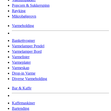
Popcorn & Sukkerspinn
Røyking
Mikrobølgeovn
Varmeholding
Bankettvogner
Varmelamper Pendel
Varmelamper Bord
Varmelister
Varmeplater
Varmeskap
Drop-in Varme
Diverse Varmeholding
Bar & Kaffe
Kaffemaskiner
Bartending