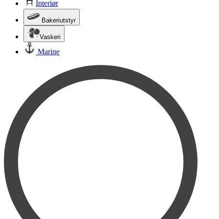
Interiør
Bakeriutstyr
Vaskeri
Marine