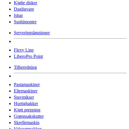
Kjølte disker
Dagligvare
Isbar
Sushimonter
Serveringsløsninger
Flexy Line
LiberoPro Point
Tilberedning
Pastamaskiner
Eltemaskiner
Stavmikser
Hurtighakker
Kjøtt prepping
Grønnsakskutter
Skrellemaskin
Vakuumpakker