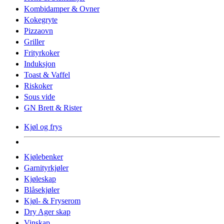
Kombidamper & Ovner
Kokegryte
Pizzaovn
Griller
Frityrkoker
Induksjon
Toast & Vaffel
Riskoker
Sous vide
GN Brett & Rister
Kjøl og frys
Kjølebenker
Garnityrkjøler
Kjøleskap
Blåsekjøler
Kjøl- & Fryserom
Dry Ager skap
Vinskap