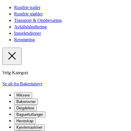
Rustfrie traller
Rustfrie møbler
Transport & Oppbevaring
Avfallshåndtering
Innsektsdreper
Rengjøring
Velg Kategori
Se alt fra Bakeriutstyr
Miksere
Bakerovner
Deigdelere
Baguettutlanger
Heveskap
Kjevlemaskiner