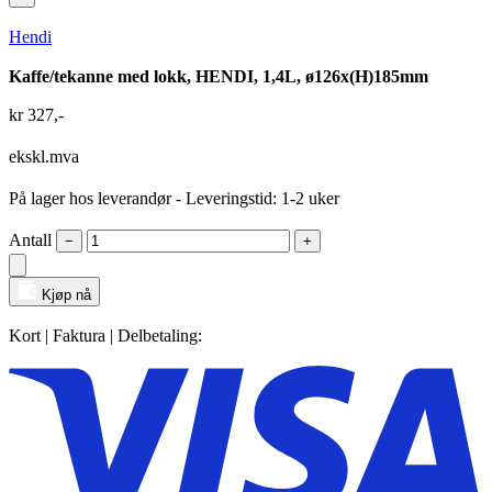
Hendi
Kaffe/tekanne med lokk, HENDI, 1,4L, ø126x(H)185mm
kr
327
,-
ekskl.mva
På lager hos leverandør
- Leveringstid: 1-2 uker
Antall
−
+
Kjøp nå
Kort | Faktura | Delbetaling: