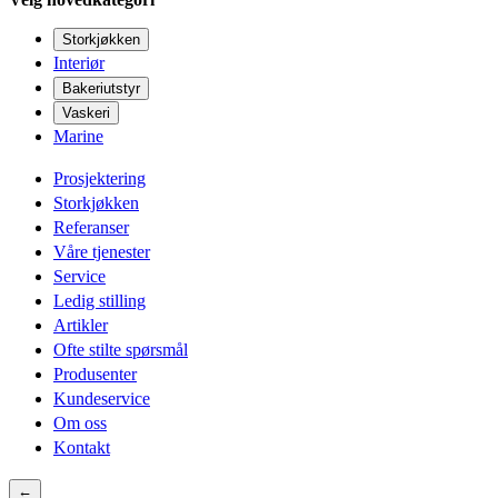
Storkjøkken
Interiør
Bakeriutstyr
Vaskeri
Marine
Prosjektering
Storkjøkken
Referanser
Våre tjenester
Service
Ledig stilling
Artikler
Ofte stilte spørsmål
Produsenter
Kundeservice
Om oss
Kontakt
←