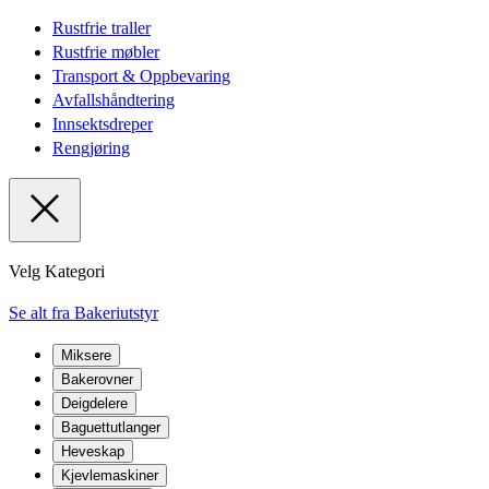
Rustfrie traller
Rustfrie møbler
Transport & Oppbevaring
Avfallshåndtering
Innsektsdreper
Rengjøring
Velg Kategori
Se alt fra Bakeriutstyr
Miksere
Bakerovner
Deigdelere
Baguettutlanger
Heveskap
Kjevlemaskiner