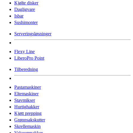
Kjølte disker
Dagligvare
Isbar
Sushimonter
Serveringsløsninger
Flexy Line
LiberoPro Point
Tilberedning
Pastamaskiner
Eltemaskiner
Stavmikser
Hurtighakker
Kjøtt prepping
Grønnsakskutter
Skrellemaskin
Vakuumpakker