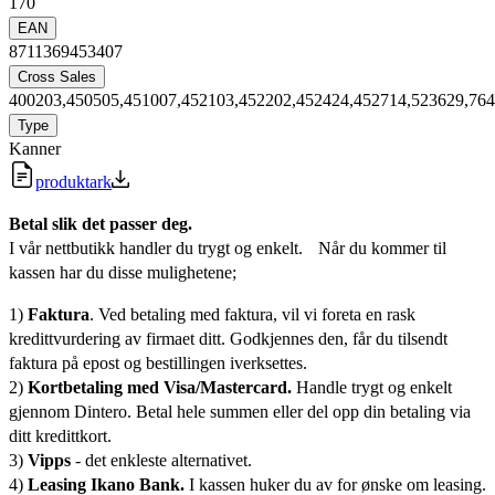
170
EAN
8711369453407
Cross Sales
400203,450505,451007,452103,452202,452424,452714,523629,76
Type
Kanner
produktark
Betal slik det passer deg.
I vår nettbutikk handler du trygt og enkelt. Når du kommer til
kassen har du disse mulighetene;
1)
Faktura
. Ved betaling med faktura, vil vi foreta en rask
kredittvurdering av firmaet ditt. Godkjennes den, får du tilsendt
faktura på epost og bestillingen iverksettes.
2)
Kortbetaling med Visa/Mastercard.
Handle trygt og enkelt
gjennom Dintero. Betal hele summen eller del opp din betaling via
ditt kredittkort.
3)
Vipps
- det enkleste alternativet.
4)
Leasing Ikano Bank.
I kassen huker du av for ønske om leasing.