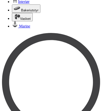
Interiør
Bakeriutstyr
Vaskeri
Marine