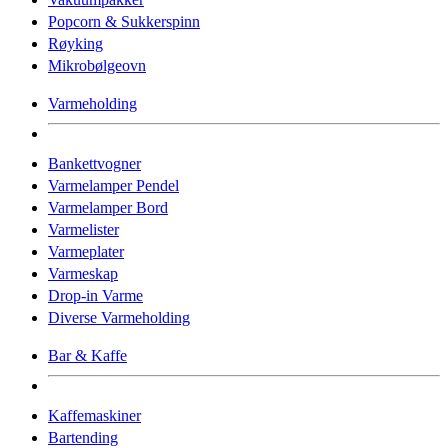
Popcorn & Sukkerspinn
Røyking
Mikrobølgeovn
Varmeholding
Bankettvogner
Varmelamper Pendel
Varmelamper Bord
Varmelister
Varmeplater
Varmeskap
Drop-in Varme
Diverse Varmeholding
Bar & Kaffe
Kaffemaskiner
Bartending