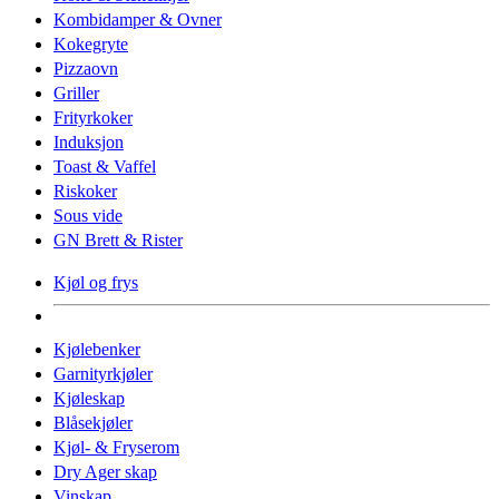
Kombidamper & Ovner
Kokegryte
Pizzaovn
Griller
Frityrkoker
Induksjon
Toast & Vaffel
Riskoker
Sous vide
GN Brett & Rister
Kjøl og frys
Kjølebenker
Garnityrkjøler
Kjøleskap
Blåsekjøler
Kjøl- & Fryserom
Dry Ager skap
Vinskap