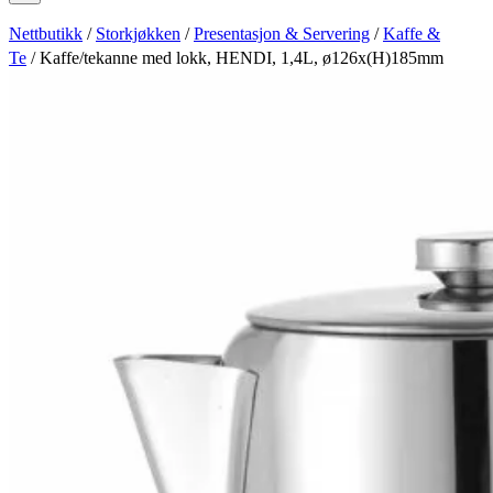
Nettbutikk
/
Storkjøkken
/
Presentasjon & Servering
/
Kaffe &
Te
/ Kaffe/tekanne med lokk, HENDI, 1,4L, ø126x(H)185mm