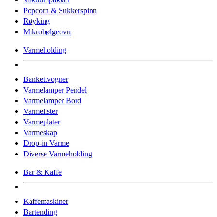
Popcorn & Sukkerspinn
Røyking
Mikrobølgeovn
Varmeholding
Bankettvogner
Varmelamper Pendel
Varmelamper Bord
Varmelister
Varmeplater
Varmeskap
Drop-in Varme
Diverse Varmeholding
Bar & Kaffe
Kaffemaskiner
Bartending