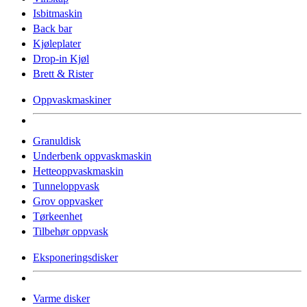
Isbitmaskin
Back bar
Kjøleplater
Drop-in Kjøl
Brett & Rister
Oppvaskmaskiner
Granuldisk
Underbenk oppvaskmaskin
Hetteoppvaskmaskin
Tunneloppvask
Grov oppvasker
Tørkeenhet
Tilbehør oppvask
Eksponeringsdisker
Varme disker