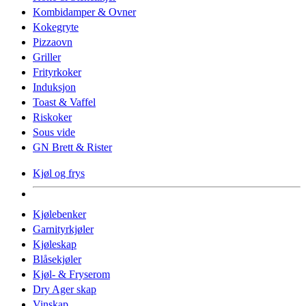
Kombidamper & Ovner
Kokegryte
Pizzaovn
Griller
Frityrkoker
Induksjon
Toast & Vaffel
Riskoker
Sous vide
GN Brett & Rister
Kjøl og frys
Kjølebenker
Garnityrkjøler
Kjøleskap
Blåsekjøler
Kjøl- & Fryserom
Dry Ager skap
Vinskap