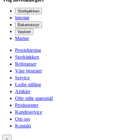
Storkjøkken
Interiør
Bakeriutstyr
Vaskeri
Marine
Prosjektering
Storkjøkken
Referanser
Våre tjenester
Service
Ledig stilling
Artikler
Ofte stilte spørsmål
Produsenter
Kundeservice
Om oss
Kontakt
←