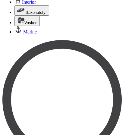
Interiør
Bakeriutstyr
Vaskeri
Marine