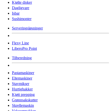
Kjølte disker
Dagligvare
Isbar
Sushimonter
Serveringsløsninger
Flexy Line
LiberoPro Point
Tilberedning
Pastamaskiner
Eltemaskiner
Stavmikser
Hurtighakker
Kjøtt prepping
Grønnsakskutter
Skrellemaskin
Vakuumpakker