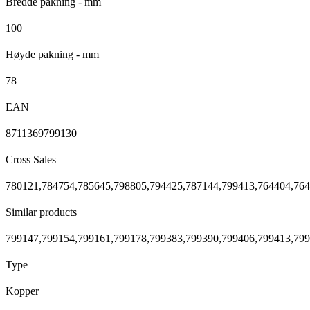
Bredde pakning - mm
100
Høyde pakning - mm
78
EAN
8711369799130
Cross Sales
780121,784754,785645,798805,794425,787144,799413,764404,76
Similar products
799147,799154,799161,799178,799383,799390,799406,799413,79
Type
Kopper