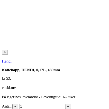
>
Hendi
Kaffekopp, HENDI, 0,17L, ø80mm
kr
52
,-
ekskl.mva
På lager hos leverandør
- Leveringstid: 1-2 uker
Antall
−
+