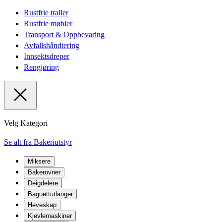
Rustfrie traller
Rustfrie møbler
Transport & Oppbevaring
Avfallshåndtering
Innsektsdreper
Rengjøring
Velg Kategori
Se alt fra Bakeriutstyr
Miksere
Bakerovner
Deigdelere
Baguettutlanger
Heveskap
Kjevlemaskiner