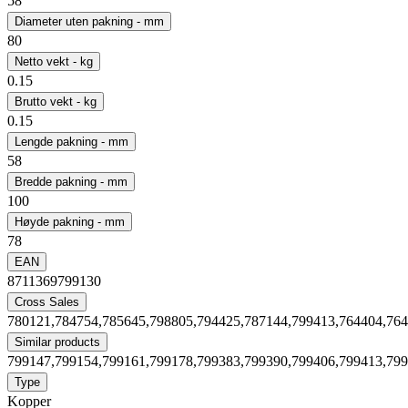
58
Diameter uten pakning - mm
80
Netto vekt - kg
0.15
Brutto vekt - kg
0.15
Lengde pakning - mm
58
Bredde pakning - mm
100
Høyde pakning - mm
78
EAN
8711369799130
Cross Sales
780121,784754,785645,798805,794425,787144,799413,764404,76
Similar products
799147,799154,799161,799178,799383,799390,799406,799413,79
Type
Kopper