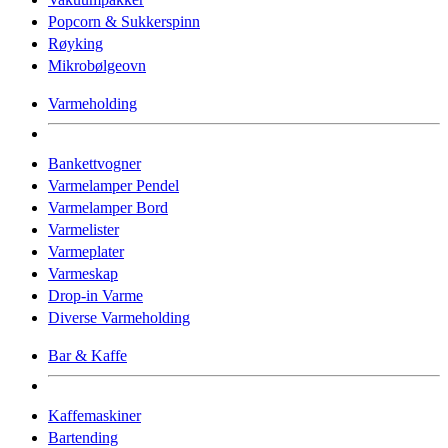
Popcorn & Sukkerspinn
Røyking
Mikrobølgeovn
Varmeholding
Bankettvogner
Varmelamper Pendel
Varmelamper Bord
Varmelister
Varmeplater
Varmeskap
Drop-in Varme
Diverse Varmeholding
Bar & Kaffe
Kaffemaskiner
Bartending