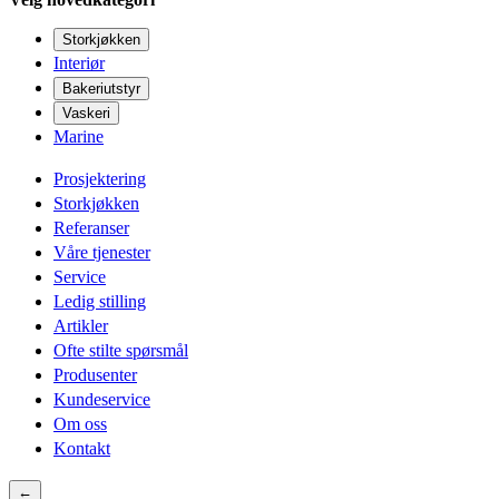
Storkjøkken
Interiør
Bakeriutstyr
Vaskeri
Marine
Prosjektering
Storkjøkken
Referanser
Våre tjenester
Service
Ledig stilling
Artikler
Ofte stilte spørsmål
Produsenter
Kundeservice
Om oss
Kontakt
←