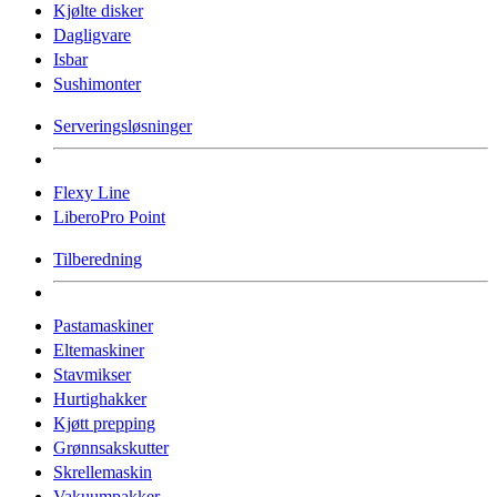
Kjølte disker
Dagligvare
Isbar
Sushimonter
Serveringsløsninger
Flexy Line
LiberoPro Point
Tilberedning
Pastamaskiner
Eltemaskiner
Stavmikser
Hurtighakker
Kjøtt prepping
Grønnsakskutter
Skrellemaskin
Vakuumpakker