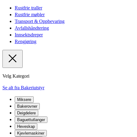
Rustfrie traller
Rustfrie møbler
Transport & Oppbevaring
Avfallshåndtering
Innsektsdreper
Rengjøring
Velg Kategori
Se alt fra Bakeriutstyr
Miksere
Bakerovner
Deigdelere
Baguettutlanger
Heveskap
Kjevlemaskiner