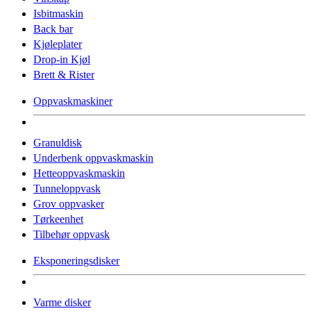
Isbitmaskin
Back bar
Kjøleplater
Drop-in Kjøl
Brett & Rister
Oppvaskmaskiner
Granuldisk
Underbenk oppvaskmaskin
Hetteoppvaskmaskin
Tunneloppvask
Grov oppvasker
Tørkeenhet
Tilbehør oppvask
Eksponeringsdisker
Varme disker