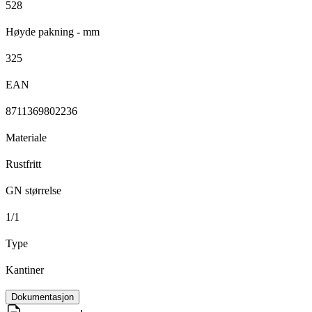
528
Høyde pakning - mm
325
EAN
8711369802236
Materiale
Rustfritt
GN størrelse
1/1
Type
Kantiner
Dokumentasjon