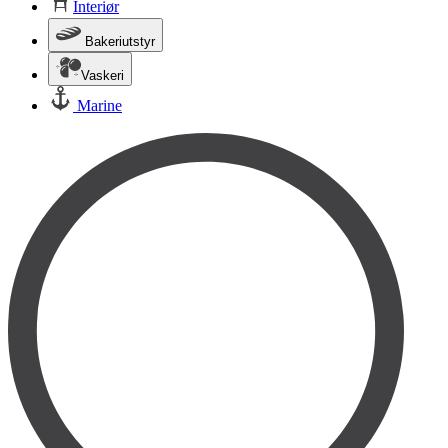
Interiør
Bakeriutstyr
Vaskeri
Marine