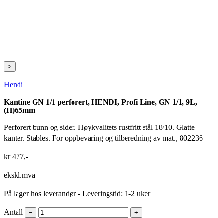
>
Hendi
Kantine GN 1/1 perforert, HENDI, Profi Line, GN 1/1, 9L,
(H)65mm
Perforert bunn og sider. Høykvalitets rustfritt stål 18/10. Glatte
kanter. Stables. For oppbevaring og tilberedning av mat., 802236
kr
477
,-
ekskl.mva
På lager hos leverandør
- Leveringstid: 1-2 uker
Antall
−
+