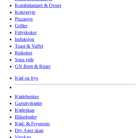
Kombidamper & Ovner
Kokegryte
Pizzaovn
Griller
Frityrkoker
Induksjon
Toast & Vaffel
Riskoker
Sous vide
GN Brett & Rister
Kjøl og frys
Kjølebenker
Garnityrkjøler
Kjøleskap
Blåsekjøler
Kjøl- & Fryserom
Dry Ager skap
Vinskap